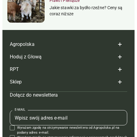
Prawo i Pieniądze
Jakie stawki za bydło rzeźne? Ceny są
coraz niższe
Agropolska
Hoduj z Głową
Redakcja
RPT
Reklama
Hoduj z głową bydło
Sklep
Tagi
Hoduj z głową świnie
Redakcja
Dołącz do newslettera
Mapa serwisu
Prenumerata
Prenumerata
Czasopisma i prenumerata
Kontakt
Redakcja
Reklama
Książki
E-MAIL
Regulamin
Kontakt
Kontakt
Regulamin
Wyrażam zgodę na otrzymywanie newslettera od Agropolska.pl na
Polityka prywatności
Reklama
Krzyżówki
podany adres e-mail.