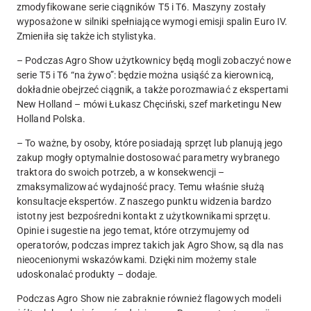
zmodyfikowane serie ciągników T5 i T6. Maszyny zostały
wyposażone w silniki spełniające wymogi emisji spalin
Euro IV.
Z
mieniła się także ich stylistyka.
–
Podczas Agro Show użytkownicy będą mogli zobaczyć nowe
serie T5 i T6 “na żywo”: będzie można usiąść za kierownicą,
dokładnie obejrzeć
ciągnik
, a także porozmawiać z ekspertami
New Holland – mówi Łukasz Chęciński,
szef marketingu
New
Holland
Polska.
– To ważne, by osoby, które posiadają sprzęt lub planują jego
zakup mogły optymalnie dostosować parametry wybrane
go
traktora
do swoich potrzeb, a w konsekwencji –
zmaksymalizować wydajność pracy. Temu właśnie służą
konsultacje ekspertów. Z naszego punktu widzenia bardzo
istotny jest bezpośredni kontakt z użytkownikami
sprzętu
.
Opinie i sugestie na
jego
temat, które otrzymujemy od
operatorów, podczas imprez takich jak Agro Show, są dla nas
nieocenionymi wskazówkami. Dzięki nim możemy stale
udoskonalać produkty – dodaje.
Podczas Agro Show nie zabraknie również flagowych modeli