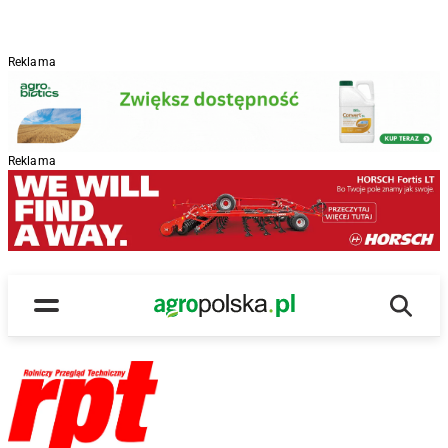
Reklama
Reklama
Wyszu
Main Logo
Menu