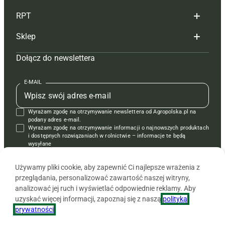
RPT
Reklama
Hoduj z głową bydło
Sklep
Tagi
Hoduj z głową świnie
Redakcja
Dołącz do newslettera
Mapa serwisu
Prenumerata
Prenumerata
Czasopisma i prenumerata
Kontakt
Redakcja
Reklama
Książki
E-MAIL
Regulamin
Kontakt
Kontakt
Regulamin
Wyrażam zgodę na otrzymywanie newslettera od Agropolska.pl na
Polityka prywatności
Reklama
Krzyżówki
podany adres e-mail.
Wyrażam zgodę na otrzymywanie informacji o najnowszych produktach
i dostępnych rozwiązaniach w rolnictwie – informacje te będą
wysyłane
od APRA sp. z o.o. w imieniu partnerów.
Używamy pliki cookie, aby zapewnić Ci najlepsze wrażenia z
przeglądania, personalizować zawartość naszej witryny,
analizować jej ruch i wyświetlać odpowiednie reklamy. Aby
uzyskać więcej informacji, zapoznaj się z naszą
polityką
prywatności
.