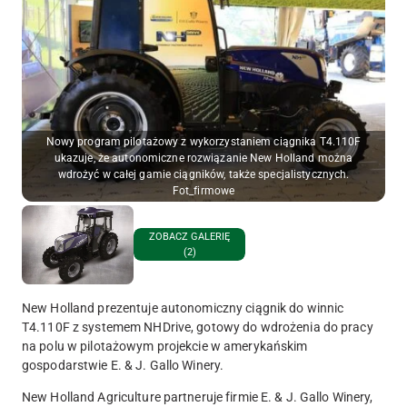
Nowy program pilotażowy z wykorzystaniem ciągnika T4.110F
ukazuje, że autonomiczne rozwiązanie New Holland można
wdrożyć w całej gamie ciągników, także specjalistycznych.
Fot_firmowe
ZOBACZ GALERIĘ
(2)
New Holland prezentuje autonomiczny ciągnik do winnic
T4.110F z systemem NHDrive, gotowy do wdrożenia do pracy
na polu w pilotażowym projekcie w amerykańskim
gospodarstwie E. & J. Gallo Winery.
New Holland Agriculture partneruje firmie E. & J. Gallo Winery,