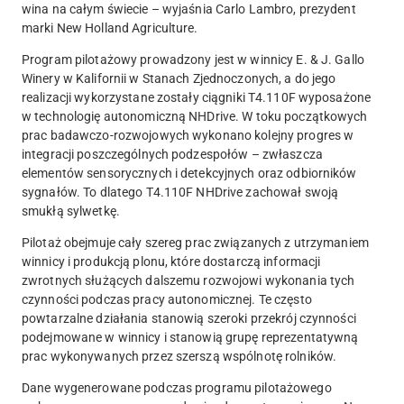
wina na całym świecie – wyjaśnia Carlo Lambro, prezydent
marki New Holland Agriculture.
Program pilotażowy prowadzony jest w winnicy E. & J. Gallo
Winery w Kalifornii w Stanach Zjednoczonych, a do jego
realizacji wykorzystane zostały ciągniki T4.110F wyposażone
w technologię autonomiczną NHDrive. W toku początkowych
prac badawczo-rozwojowych wykonano kolejny progres w
integracji poszczególnych podzespołów – zwłaszcza
elementów sensorycznych i detekcyjnych oraz odbiorników
sygnałów. To dlatego T4.110F NHDrive zachował swoją
smukłą sylwetkę.
Pilotaż obejmuje cały szereg prac związanych z utrzymaniem
winnicy i produkcją plonu, które dostarczą informacji
zwrotnych służących dalszemu rozwojowi wykonania tych
czynności podczas pracy autonomicznej. Te często
powtarzalne działania stanowią szeroki przekrój czynności
podejmowane w winnicy i stanowią grupę reprezentatywną
prac wykonywanych przez szerszą wspólnotę rolników.
Dane wygenerowane podczas programu pilotażowego