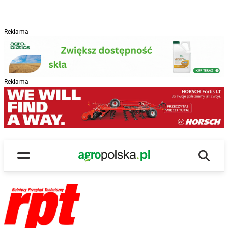
Reklama
Reklama
Wyszu
Main Logo
Menu