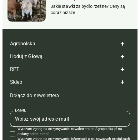
Jakie stawki za bydło rzeźne? Ceny są
coraz niższe
Agropolska
Hoduj z Głową
Redakcja
RPT
Reklama
Hoduj z głową bydło
Sklep
Tagi
Hoduj z głową świnie
Redakcja
Dołącz do newslettera
Mapa serwisu
Prenumerata
Prenumerata
Czasopisma i prenumerata
Kontakt
Redakcja
Reklama
Książki
E-MAIL
Regulamin
Kontakt
Kontakt
Regulamin
Wyrażam zgodę na otrzymywanie newslettera od Agropolska.pl na
Polityka prywatności
Reklama
Krzyżówki
podany adres e-mail.
Wyrażam zgodę na otrzymywanie informacji o najnowszych produktach