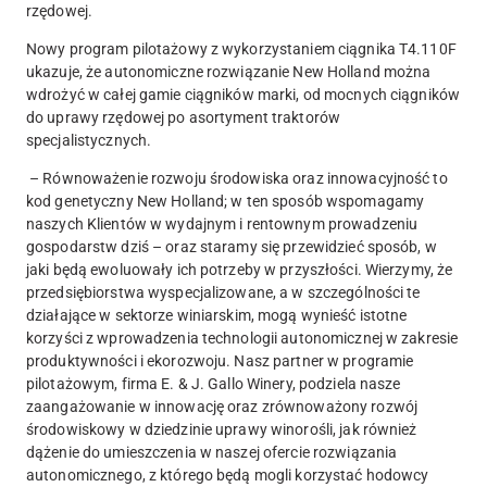
rzędowej.
Nowy program pilotażowy z wykorzystaniem ciągnika T4.110F
ukazuje, że autonomiczne rozwiązanie New Holland można
wdrożyć w całej gamie ciągników marki, od mocnych ciągników
do uprawy rzędowej po asortyment traktorów
specjalistycznych.
– Równoważenie rozwoju środowiska oraz innowacyjność to
kod genetyczny New Holland; w ten sposób wspomagamy
naszych Klientów w wydajnym i rentownym prowadzeniu
gospodarstw dziś – oraz staramy się przewidzieć sposób, w
jaki będą ewoluowały ich potrzeby w przyszłości. Wierzymy, że
przedsiębiorstwa wyspecjalizowane, a w szczególności te
działające w sektorze winiarskim, mogą wynieść istotne
korzyści z wprowadzenia technologii autonomicznej w zakresie
produktywności i ekorozwoju. Nasz partner w programie
pilotażowym, firma E. & J. Gallo Winery, podziela nasze
zaangażowanie w innowację oraz zrównoważony rozwój
środowiskowy w dziedzinie uprawy winorośli, jak również
dążenie do umieszczenia w naszej ofercie rozwiązania
autonomicznego, z którego będą mogli korzystać hodowcy