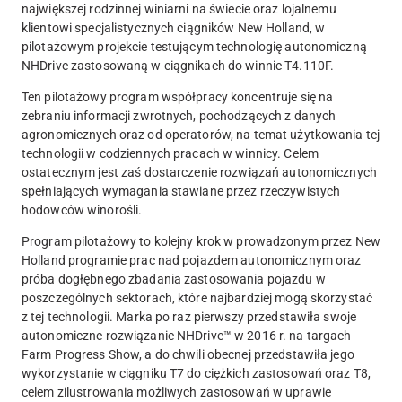
największej rodzinnej winiarni na świecie oraz lojalnemu
klientowi specjalistycznych ciągników New Holland, w
pilotażowym projekcie testującym technologię autonomiczną
NHDrive zastosowaną w ciągnikach do winnic T4.110F.
Ten pilotażowy program współpracy koncentruje się na
zebraniu informacji zwrotnych, pochodzących z danych
agronomicznych oraz od operatorów, na temat użytkowania tej
technologii w codziennych pracach w winnicy. Celem
ostatecznym jest zaś dostarczenie rozwiązań autonomicznych
spełniających wymagania stawiane przez rzeczywistych
hodowców winorośli.
Program pilotażowy to kolejny krok w prowadzonym przez New
Holland programie prac nad pojazdem autonomicznym oraz
próba dogłębnego zbadania zastosowania pojazdu w
poszczególnych sektorach, które najbardziej mogą skorzystać
z tej technologii. Marka po raz pierwszy przedstawiła swoje
autonomiczne rozwiązanie NHDrive™ w 2016 r. na targach
Farm Progress Show, a do chwili obecnej przedstawiła jego
wykorzystanie w ciągniku T7 do ciężkich zastosowań oraz T8,
celem zilustrowania możliwych zastosowań w uprawie