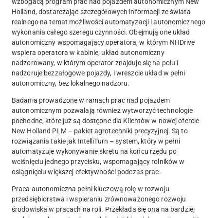
wzbogacą program prac nad pojazdem autonomicznym New
Holland, dostarczając szczegółowych informacji ze świata
realnego na temat możliwości automatyzacji i autonomicznego
wykonania całego szeregu czynności. Obejmują one układ
autonomiczny wspomagający operatora, w którym NHDrive
wspiera operatora w kabinie, układ autonomiczny
nadzorowany, w którym operator znajduje się na polu i
nadzoruje bezzałogowe pojazdy, i wreszcie układ w pełni
autonomiczny, bez lokalnego nadzoru.
Badania prowadzone w ramach prac nad pojazdem
autonomicznym pozwalają również wytworzyć technologie
pochodne, które już są dostępne dla Klientów w nowej ofercie
New Holland PLM – pakiet agrotechniki precyzyjnej. Są to
rozwiązania takie jak IntelliTurn – system, który w pełni
automatyzuje wykonywanie skrętu na końcu rzędu po
wciśnięciu jednego przycisku, wspomagający rolników w
osiągnięciu większej efektywności podczas prac.
Praca autonomiczna pełni kluczową rolę w rozwoju
przedsiębiorstwa i wspieraniu zrównoważonego rozwoju
środowiska w pracach na roli. Przekłada się ona na bardziej