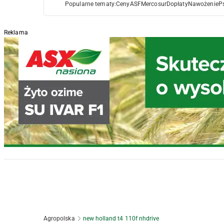
Popularne tematy:
Ceny
ASF
Mercosur
Dopłaty
Nawożenie
P
Reklama
Agropolska
new holland t4 110f nhdrive