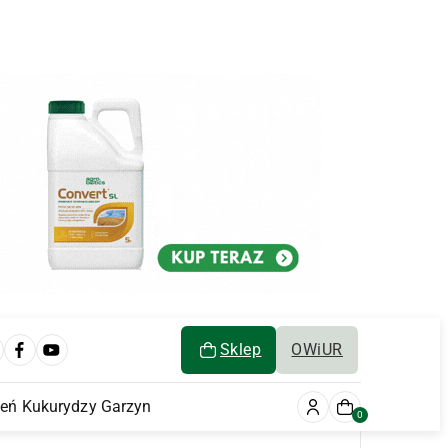
Sklep
OWiUR
ień Kukurydzy Garzyn
0