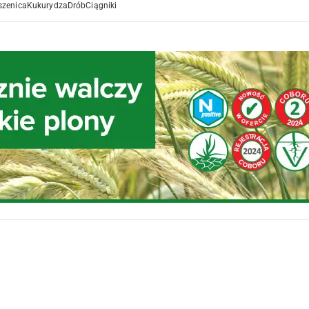
szenica
Kukurydza
Drób
Ciągniki