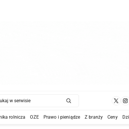
Main Navigation
ika rolnicza
OZE
Prawo i pieniądze
Z branży
Ceny
Dz
a Submenu