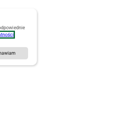
 odpowiednie
atności
.
mawiam