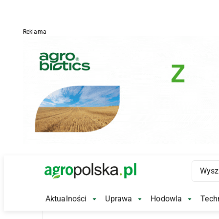
Reklama
Main Logo
Aktualności
Uprawa
Hodowla
Techn
Aktualności Submenu
Uprawa Submenu
Hodowl