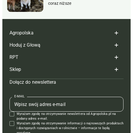
coraz niższe
Agropolska
Hoduj z Głową
Redakcja
RPT
Reklama
Hoduj z głową bydło
Sklep
Tagi
Hoduj z głową świnie
Redakcja
Dołącz do newslettera
Mapa serwisu
Prenumerata
Prenumerata
Czasopisma i prenumerata
Kontakt
Redakcja
Reklama
Książki
E-MAIL
Regulamin
Kontakt
Kontakt
Regulamin
Wyrażam zgodę na otrzymywanie newslettera od Agropolska.pl na
Polityka prywatności
Reklama
Krzyżówki
podany adres e-mail.
Wyrażam zgodę na otrzymywanie informacji o najnowszych produktach
i dostępnych rozwiązaniach w rolnictwie – informacje te będą
wysyłane