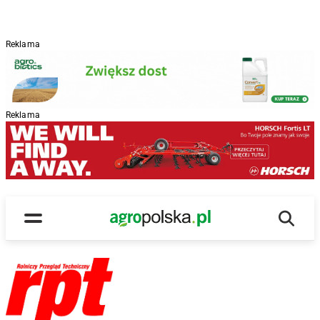
Reklama
Reklama
Wyszu
Main Logo
Menu