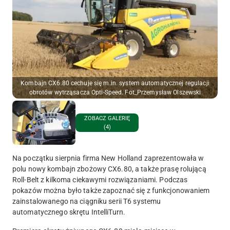
Kombajn CX6.80 cechuje się m.in. system automatycznej regulacji
obrotów wytrząsacza Opti-Speed. Fot_Przemysław Olszewski
ZOBACZ GALERIĘ
(4)
Na początku sierpnia firma New Holland zaprezentowała w
polu nowy kombajn zbożowy CX6.80, a także prasę rolującą
Roll-Belt z kilkoma ciekawymi rozwiązaniami. Podczas
pokazów można było także zapoznać się z funkcjonowaniem
zainstalowanego na ciągniku serii T6 systemu
automatycznego skrętu IntelliTurn.