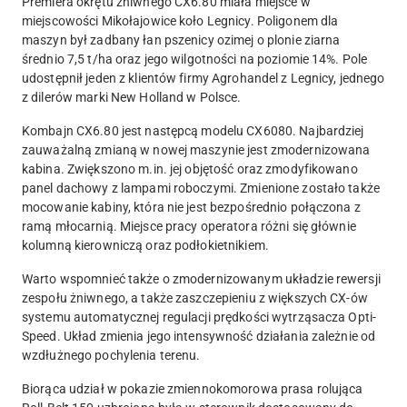
Premiera okrętu żniwnego CX6.80 miała miejsce w
miejscowości Mikołajowice koło Legnicy. Poligonem dla
maszyn był zadbany łan pszenicy ozimej o plonie ziarna
średnio 7,5 t/ha oraz jego wilgotności na poziomie 14%. Pole
udostępnił jeden z klientów firmy Agrohandel z Legnicy, jednego
z dilerów marki New Holland w Polsce.
Kombajn CX6.80 jest następcą modelu CX6080. Najbardziej
zauważalną zmianą w nowej maszynie jest zmodernizowana
kabina. Zwiększono m.in. jej objętość oraz zmodyfikowano
panel dachowy z lampami roboczymi. Zmienione zostało także
mocowanie kabiny, która nie jest bezpośrednio połączona z
ramą młocarnią. Miejsce pracy operatora różni się głównie
kolumną kierowniczą oraz podłokietnikiem.
Warto wspomnieć także o zmodernizowanym układzie rewersji
zespołu żniwnego, a także zaszczepieniu z większych CX-ów
systemu automatycznej regulacji prędkości wytrząsacza Opti-
Speed. Układ zmienia jego intensywność działania zależnie od
wzdłużnego pochylenia terenu.
Biorąca udział w pokazie zmiennokomorowa prasa rolująca