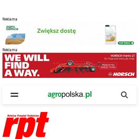
Reklama
Reklama
Wyszu
Main Logo
Menu