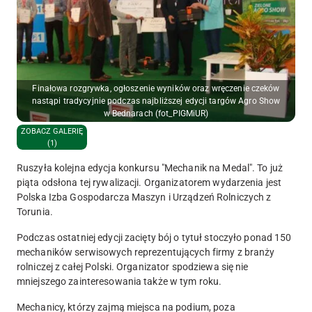
Finałowa rozgrywka, ogłoszenie wyników oraz wręczenie czeków
nastąpi tradycyjnie podczas najbliższej edycji targów Agro Show
w Bednarach (fot_PIGMiUR)
ZOBACZ GALERIĘ
(1)
Ruszyła kolejna edycja konkursu "Mechanik na Medal". To już
piąta odsłona tej rywalizacji. Organizatorem wydarzenia jest
Polska Izba Gospodarcza Maszyn i Urządzeń Rolniczych z
Torunia.
Podczas ostatniej edycji zacięty bój o tytuł stoczyło ponad 150
mechaników serwisowych reprezentujących firmy z branży
rolniczej z całej Polski. Organizator spodziewa się nie
mniejszego zainteresowania także w tym roku.
Mechanicy, którzy zajmą miejsca na podium, poza