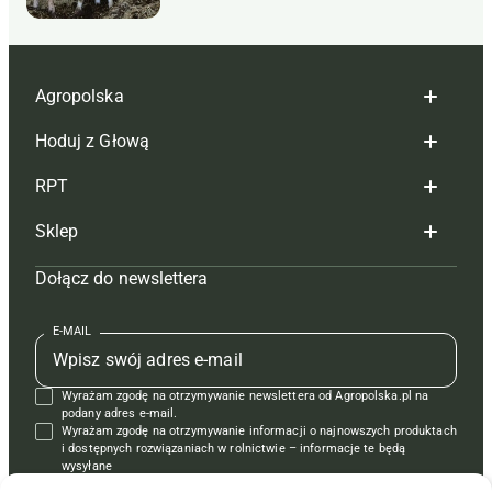
Agropolska
Hoduj z Głową
Redakcja
RPT
Reklama
Hoduj z głową bydło
Sklep
Tagi
Hoduj z głową świnie
Redakcja
Dołącz do newslettera
Mapa serwisu
Prenumerata
Prenumerata
Czasopisma i prenumerata
Kontakt
Redakcja
Reklama
Książki
E-MAIL
Regulamin
Kontakt
Kontakt
Regulamin
Wyrażam zgodę na otrzymywanie newslettera od Agropolska.pl na
Polityka prywatności
Reklama
Krzyżówki
podany adres e-mail.
Wyrażam zgodę na otrzymywanie informacji o najnowszych produktach
i dostępnych rozwiązaniach w rolnictwie – informacje te będą
wysyłane
od APRA sp. z o.o. w imieniu partnerów.