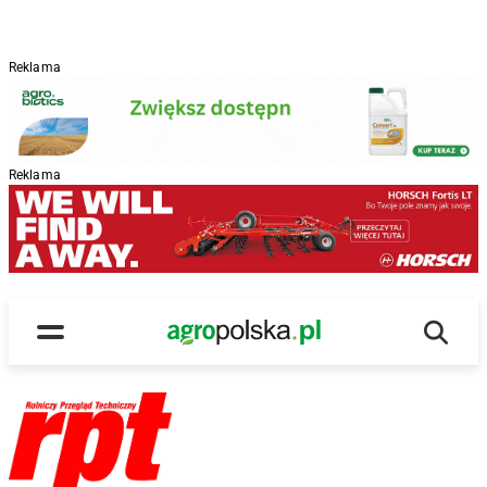
Reklama
Reklama
Wyszu
Main Logo
Menu