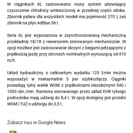
W ciągnikach 6L zastosowano nowy system ułatwiający
czyszczenie chłodnicy umieszczonej w przedniej części silnika.
Zbiornik paliwa dla wszystkich modeli ma pojemność 270 l, zaś
zbiornik na płyn AdBlue 38 l.
Seria 6L jest wyposażona w zsynchronizowaną mechaniczną
przekładnię 18/18 z rewersorem sterowanym mechanicznie. W
opcji możliwe jest zastosowanie skrzyni z biegami pełzającymi z
prędkością jazdy przy obrotach nominalnych wynoszącą od 410
m/h.
Układ hydrauliczny o całkowitym wydatku 125 l/min można
wyposażyć w maksymalnie 5 par szybkozłączy. Ciągniki
posiadają tylny wałek WOM z prędkościami niezależnymi 540 i
1000 obr./min. Ramiona sterowanego przez układ EHR tylnego
podnośnika mają udźwig do 8,4 t. W opcji dostępny jest przedni
WOM i TUZ o udźwigu do 3,5 t.
Zobacz nas w Google News