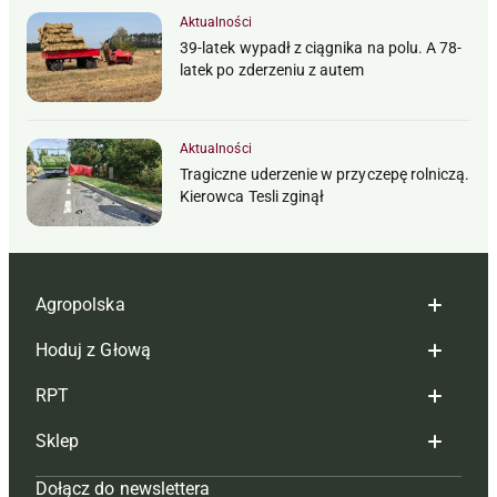
Aktualności
39-latek wypadł z ciągnika na polu. A 78-
latek po zderzeniu z autem
Aktualności
Tragiczne uderzenie w przyczepę rolniczą.
Kierowca Tesli zginął
Agropolska
Hoduj z Głową
Redakcja
RPT
Reklama
Hoduj z głową bydło
Sklep
Tagi
Hoduj z głową świnie
Redakcja
Dołącz do newslettera
Mapa serwisu
Prenumerata
Prenumerata
Czasopisma i prenumerata