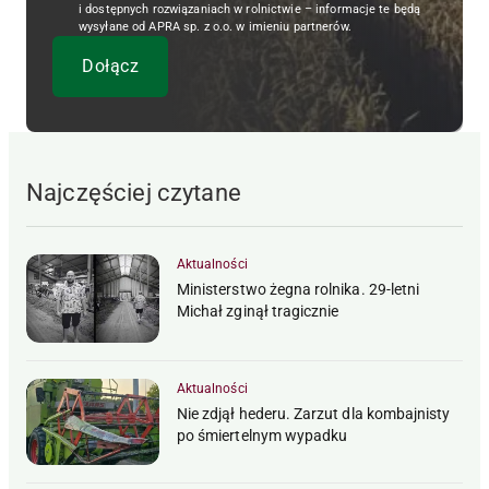
i dostępnych rozwiązaniach w rolnictwie – informacje te będą
wysyłane od APRA sp. z o.o. w imieniu partnerów.
Najczęściej czytane
Aktualności
Ministerstwo żegna rolnika. 29-letni
Michał zginął tragicznie
Aktualności
Nie zdjął hederu. Zarzut dla kombajnisty
po śmiertelnym wypadku