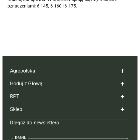
oznaczeniami: 6-145, 6-160 i 6-175.
Agropolska
Hoduj z Głową
Redakcja
RPT
Reklama
Hoduj z głową bydło
Sklep
Tagi
Hoduj z głową świnie
Redakcja
Dołącz do newslettera
Mapa serwisu
Prenumerata
Prenumerata
Czasopisma i prenumerata
Kontakt
Redakcja
Reklama
Książki
E-MAIL