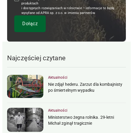
produktach
i dostępnych rozwiązaniach w rolnictwie – informacje te będą
wysyłane od APRA sp. z o.o. w imieniu partnerów.
Najczęściej czytane
Aktualności
Nie zdjął hederu. Zarzut dla kombajnisty
po śmiertelnym wypadku
Aktualności
Ministerstwo żegna rolnika. 29-letni
Michał zginął tragicznie