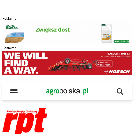
Reklama
Reklama
Wyszu
Main Logo
Menu