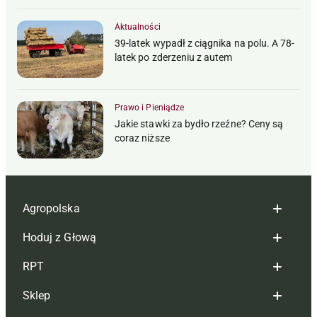
Aktualności
39-latek wypadł z ciągnika na polu. A 78-
latek po zderzeniu z autem
Prawo i Pieniądze
Jakie stawki za bydło rzeźne? Ceny są
coraz niższe
Agropolska
Hoduj z Głową
Redakcja
RPT
Reklama
Hoduj z głową bydło
Sklep
Tagi
Hoduj z głową świnie
Redakcja