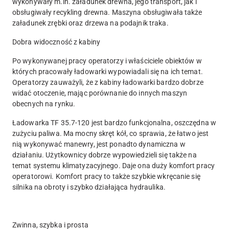
wykonywały m.in. załadunek drewna, jego transport, jak i
obsługiwały recykling drewna. Maszyna obsługiwała także
załadunek zrębki oraz drzewa na podajnik traka.
Dobra widoczność z kabiny
Po wykonywanej pracy operatorzy i właściciele obiektów w
których pracowały ładowarki wypowiadali się na ich temat.
Operatorzy zauważyli, że z kabiny ładowarki bardzo dobrze
widać otoczenie, mając porównanie do innych maszyn
obecnych na rynku.
Ładowarka TF 35.7-120 jest bardzo funkcjonalna, oszczędna w
zużyciu paliwa. Ma mocny skręt kół, co sprawia, że łatwo jest
nią wykonywać manewry, jest ponadto dynamiczna w
działaniu. Użytkownicy dobrze wypowiedzieli się także na
temat systemu klimatyzacyjnego. Daje ona duży komfort pracy
operatorowi. Komfort pracy to także szybkie wkręcanie się
silnika na obroty i szybko działająca hydraulika.
Zwinna, szybka i prosta