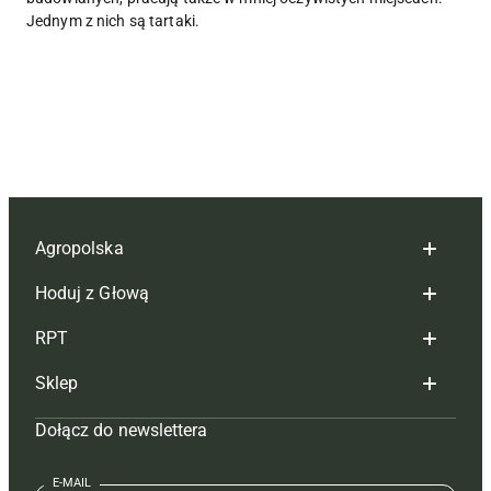
Jednym z nich są tartaki.
Agropolska
Hoduj z Głową
Redakcja
RPT
Reklama
Hoduj z głową bydło
Sklep
Tagi
Hoduj z głową świnie
Redakcja
Dołącz do newslettera
Mapa serwisu
Prenumerata
Prenumerata
Czasopisma i prenumerata
Kontakt
Redakcja
Reklama
Książki
E-MAIL