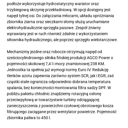
podłoże wykorzystuje hydrostatyczny wariator oraz
trzybiegową skrzynię przekładniową. W opcji dostępny jest
napęd tylnej osi. Do załączania młocarni, układu opróżniania
zbiornika ziarna oraz sieczkarni słomy służą uruchamiane
elektrohydraulicznie sprzęgła pasowe. Zespół żniwny
wprawiany jest w ruch również zdalnie z wykorzystaniem
siłownika hydraulicznego, ale poprzez sprzęgło wielotarczowe.
Mechanizmy jezdne oraz robocze otrzymują napęd od
sześciocylindrowego silnika fińskiej produkcji AGCO Power o
pojemności skokowej 7,4 l i mocy znamionowej 238 KM.
Jednostka ta spełnia już wymogi normy Euro IV. Redukcję
tlenków azotu zapewnia zarówno system SCR, jak i EGR, zaś
cząstki stałe ogranicza odpowiednio dobrana temperatura
spalania, bez konieczności montowania filtra sadzy DPF. W
pobliżu pakietu chłodnic znajdziemy rotacyjną osłonę
przeciwpyłową w towarzystwie turbiny odciągającej
zanieczyszczenia z powierzchni czołowej obrotowego kosza
filtrującego zaciągane przez wentylator powietrze. Pojemność
zbiornika paliwa to 450 l.