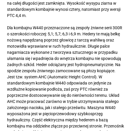
na całej długości jest zamknięta. Wysokość wysypu ziarna w
standardowym kombajnie wynosi cztery, natomiast przy wersji
PTC 4,4 m.
Dla kombajnu W440 przeznaczone są zespoły żniwne serii 300R
o szerokości roboczej: 5,1; 5,7; 6,3 i 6,9 m. Hedery te mają belkę
nożową napędzaną poprzez głowicę z tarczą wahliwą oraz
motowidła wprawiane w ruch hydraulicznie. Długie palce
nagarniacza wykonane z tworzywa sztucznego w przypadku
ułamania się i wpadnięcia do wnętrza kombajnu nie spowodują
żadnych szkód. Heder odciążany jest hydropneumatycznie. Na
spodzie zespołu żniwnego zamocowane są płozy kopiujące.
Jest tzw. system AHC (Automatic Height Control). W
standardowym kombajnie W440 odpowiada on jedynie za
wzdłużne kopiowanie podłoża, zaś przy PTC również za
poprzeczne dostosowywanie się do nierówności terenu. Układ
AHC może pracować zarówno w trybie utrzymywania stałego
założonego nacisku, jak i stałego prześwitu. Maszyna W440
wyposażona jest w pięcioprzewodowy szybkosprzęg
hydrauliczny. Część elektryczna między hederem a bazą
kombajnu ma oddzielne złącze po przeciwnej stronie. Przenośnik