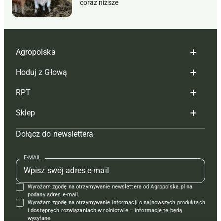
coraz niższe
Agropolska
Hoduj z Głową
Redakcja
RPT
Reklama
Hoduj z głową bydło
Sklep
Tagi
Hoduj z głową świnie
Redakcja
Dołącz do newslettera
Mapa serwisu
Prenumerata
Prenumerata
Czasopisma i prenumerata
Kontakt
Redakcja
Reklama
Książki
E-MAIL
Regulamin
Kontakt
Kontakt
Regulamin
Wyrażam zgodę na otrzymywanie newslettera od Agropolska.pl na
Polityka prywatności
Reklama
Krzyżówki
podany adres e-mail.
Wyrażam zgodę na otrzymywanie informacji o najnowszych produktach
i dostępnych rozwiązaniach w rolnictwie – informacje te będą
wysyłane