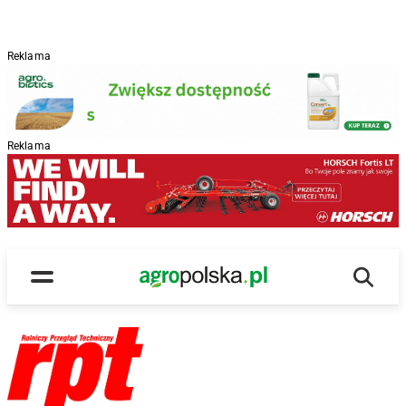
Reklama
Reklama
Wyszu
Main Logo
Menu