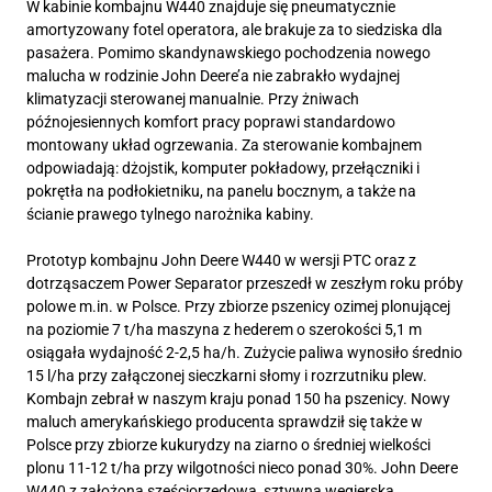
W kabinie kombajnu W440 znajduje się pneumatycznie
amortyzowany fotel operatora, ale brakuje za to siedziska dla
pasażera. Pomimo skandynawskiego pochodzenia nowego
malucha w rodzinie John Deere’a nie zabrakło wydajnej
klimatyzacji sterowanej manualnie. Przy żniwach
późnojesiennych komfort pracy poprawi standardowo
montowany układ ogrzewania. Za sterowanie kombajnem
odpowiadają: dżojstik, komputer pokładowy, przełączniki i
pokrętła na podłokietniku, na panelu bocznym, a także na
ścianie prawego tylnego narożnika kabiny.
Prototyp kombajnu John Deere W440 w wersji PTC oraz z
dotrząsaczem Power Separator przeszedł w zeszłym roku próby
polowe m.in. w Polsce. Przy zbiorze pszenicy ozimej plonującej
na poziomie 7 t/ha maszyna z hederem o szerokości 5,1 m
osiągała wydajność 2-2,5 ha/h. Zużycie paliwa wynosiło średnio
15 l/ha przy załączonej sieczkarni słomy i rozrzutniku plew.
Kombajn zebrał w naszym kraju ponad 150 ha pszenicy. Nowy
maluch amerykańskiego producenta sprawdził się także w
Polsce przy zbiorze kukurydzy na ziarno o średniej wielkości
plonu 11-12 t/ha przy wilgotności nieco ponad 30%. John Deere
W440 z założoną sześciorzędową, sztywną węgierską