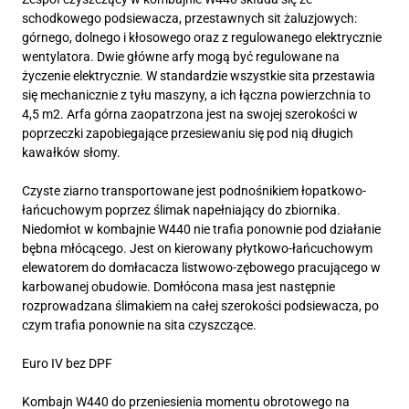
schodkowego podsiewacza, przestawnych sit żaluzjowych:
górnego, dolnego i kłosowego oraz z regulowanego elektrycznie
wentylatora. Dwie główne arfy mogą być regulowane na
życzenie elektrycznie. W standardzie wszystkie sita przestawia
się mechanicznie z tyłu maszyny, a ich łączna powierzchnia to
4,5 m2. Arfa górna zaopatrzona jest na swojej szerokości w
poprzeczki zapobiegające przesiewaniu się pod nią długich
kawałków słomy.
Czyste ziarno transportowane jest podnośnikiem łopatkowo-
łańcuchowym poprzez ślimak napełniający do zbiornika.
Niedomłot w kombajnie W440 nie trafia ponownie pod działanie
bębna młócącego. Jest on kierowany płytkowo-łańcuchowym
elewatorem do domłacacza listwowo-zębowego pracującego w
karbowanej obudowie. Domłócona masa jest następnie
rozprowadzana ślimakiem na całej szerokości podsiewacza, po
czym trafia ponownie na sita czyszczące.
Euro IV bez DPF
Kombajn W440 do przeniesienia momentu obrotowego na