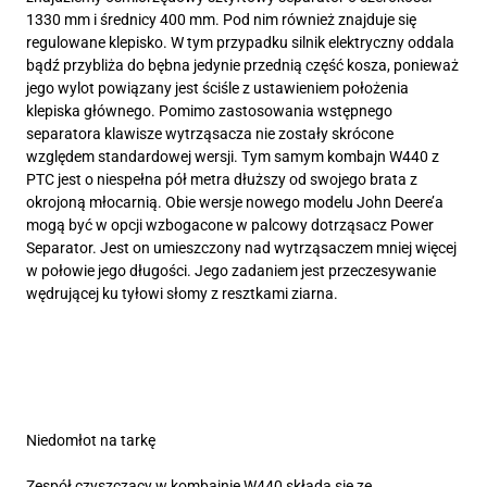
1330 mm i średnicy 400 mm. Pod nim również znajduje się
regulowane klepisko. W tym przypadku silnik elektryczny oddala
bądź przybliża do bębna jedynie przednią część kosza, ponieważ
jego wylot powiązany jest ściśle z ustawieniem położenia
klepiska głównego. Pomimo zastosowania wstępnego
separatora klawisze wytrząsacza nie zostały skrócone
względem standardowej wersji. Tym samym kombajn W440 z
PTC jest o niespełna pół metra dłuższy od swojego brata z
okrojoną młocarnią. Obie wersje nowego modelu John Deere’a
mogą być w opcji wzbogacone w palcowy dotrząsacz Power
Separator. Jest on umieszczony nad wytrząsaczem mniej więcej
w połowie jego długości. Jego zadaniem jest przeczesywanie
wędrującej ku tyłowi słomy z resztkami ziarna.
Niedomłot na tarkę
Zespół czyszczący w kombajnie W440 składa się ze