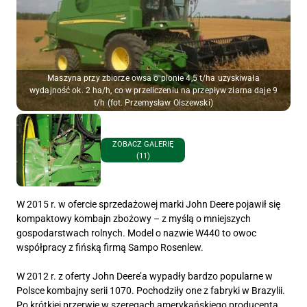
Maszyna przy zbiorze owsa o plonie 4,5 t/ha uzyskiwała
wydajność ok. 2 ha/h, co w przeliczeniu na przepływ ziarna daje 9
t/h (fot. Przemysław Olszewski)
ZOBACZ GALERIĘ
(11)
W 2015 r. w ofercie sprzedażowej marki John Deere pojawił się
kompaktowy kombajn zbożowy – z myślą o mniejszych
gospodarstwach rolnych. Model o nazwie W440 to owoc
współpracy z fińską firmą Sampo Rosenlew.
W 2012 r. z oferty John Deere’a wypadły bardzo popularne w
Polsce kombajny serii 1070. Pochodziły one z fabryki w Brazylii.
Po krótkiej przerwie w szeregach amerykańskiego producenta