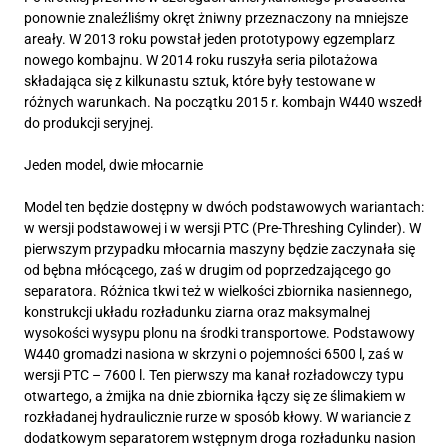
ponownie znaleźliśmy okręt żniwny przeznaczony na mniejsze
areały. W 2013 roku powstał jeden prototypowy egzemplarz
nowego kombajnu. W 2014 roku ruszyła seria pilotażowa
składająca się z kilkunastu sztuk, które były testowane w
różnych warunkach. Na początku 2015 r. kombajn W440 wszedł
do produkcji seryjnej.
Jeden model, dwie młocarnie
Model ten będzie dostępny w dwóch podstawowych wariantach:
w wersji podstawowej i w wersji PTC (Pre-Threshing Cylinder). W
pierwszym przypadku młocarnia maszyny będzie zaczynała się
od bębna młócącego, zaś w drugim od poprzedzającego go
separatora. Różnica tkwi też w wielkości zbiornika nasiennego,
konstrukcji układu rozładunku ziarna oraz maksymalnej
wysokości wysypu plonu na środki transportowe. Podstawowy
W440 gromadzi nasiona w skrzyni o pojemności 6500 l, zaś w
wersji PTC – 7600 l. Ten pierwszy ma kanał rozładowczy typu
otwartego, a żmijka na dnie zbiornika łączy się ze ślimakiem w
rozkładanej hydraulicznie rurze w sposób kłowy. W wariancie z
dodatkowym separatorem wstępnym droga rozładunku nasion