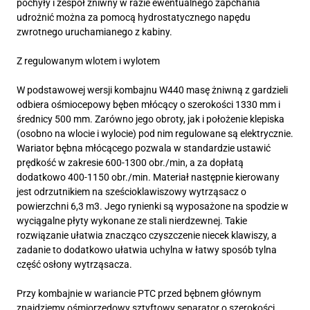
pochyły i zespół żniwny w razie ewentualnego zapchania
udrożnić można za pomocą hydrostatycznego napędu
zwrotnego uruchamianego z kabiny.
Z regulowanym wlotem i wylotem
W podstawowej wersji kombajnu W440 masę żniwną z gardzieli
odbiera ośmiocepowy bęben młócący o szerokości 1330 mm i
średnicy 500 mm. Zarówno jego obroty, jak i położenie klepiska
(osobno na wlocie i wylocie) pod nim regulowane są elektrycznie.
Wariator bębna młócącego pozwala w standardzie ustawić
prędkość w zakresie 600-1300 obr./min, a za dopłatą
dodatkowo 400-1150 obr./min. Materiał następnie kierowany
jest odrzutnikiem na sześcioklawiszowy wytrząsacz o
powierzchni 6,3 m3. Jego rynienki są wyposażone na spodzie w
wyciągalne płyty wykonane ze stali nierdzewnej. Takie
rozwiązanie ułatwia znacząco czyszczenie niecek klawiszy, a
zadanie to dodatkowo ułatwia uchylna w łatwy sposób tylna
część osłony wytrząsacza.
Przy kombajnie w wariancie PTC przed bębnem głównym
znajdziemy ośmiorzędowy sztyftowy separator o szerokości