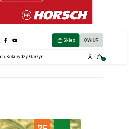
Sklep
OWiUR
ień Kukurydzy Garzyn
0