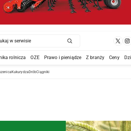
Main Navigation
ika rolnicza
OZE
Prawo i pieniądze
Z branży
Ceny
Dz
a Submenu
szenica
Kukurydza
Drób
Ciągniki