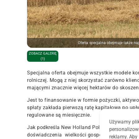
Oferta specjalna obejmuje także na
ZOBACZ GALERIĘ
(1)
Specjalna oferta obejmuje wszystkie modele k
rolniczej. Mogą z niej skorzystać zarówno klien
mającymi znacznie więcej hektarów do skoszeni
Jest to finansowanie w formie pożyczki, akty
spłaty zakłada pierwszą ratę kapitałową po upł
regulowane są miesięcznie.
Używamy plik
Jak podkreśla New Holland Polska, program kier
personalizow
doświadczenia wielkości gospodarstwa, a wszys
reklamy. Aby 