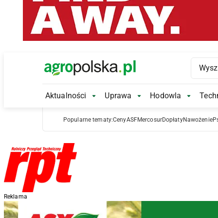
Main Logo
Aktualności
Uprawa
Hodowla
Techn
Aktualności Submenu
Uprawa Submenu
Hodowl
Popularne tematy:
Ceny
ASF
Mercosur
Dopłaty
Nawożenie
P
Reklama