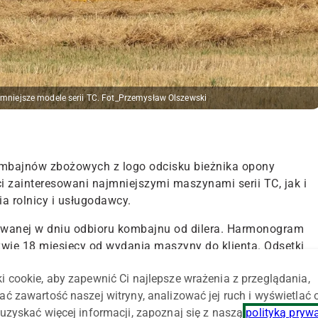
jmniejsze modele serii TC. Fot_Przemysław Olszewski
ombajnów zbożowych z logo odcisku bieżnika opony
ci zainteresowani najmniejszymi maszynami serii TC, jak i
a rolnicy i usługodawcy.
wowanej w dniu odbioru kombajnu od dilera. Harmonogram
ywie 18 miesięcy od wydania maszyny do klienta. Odsetki
i cookie, aby zapewnić Ci najlepsze wrażenia z przeglądania,
owany jest do wszystkich rolników, niezależnie od
ać zawartość naszej witryny, analizować jej ruch i wyświetlać
tkie formalności związane z rozpatrzeniem wniosku i
uzyskać więcej informacji, zapoznaj się z naszą
polityką pryw