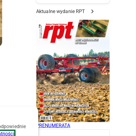
Aktualne wydanie RPT
PRENUMERATA
 odpowiednie
atności
.