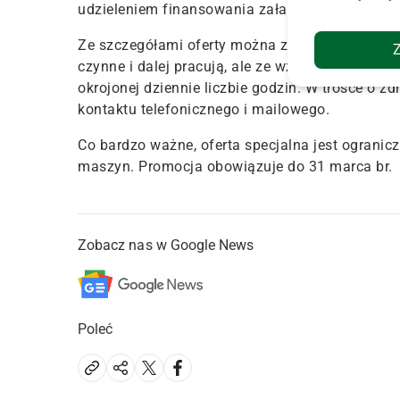
udzieleniem finansowania załatwiane są w mie
Ze szczegółami oferty można zapoznać się w au
czynne i dalej pracują, ale ze względu na obec
okrojonej dziennie liczbie godzin. W trosce o 
kontaktu telefonicznego i mailowego.
Co bardzo ważne, oferta specjalna jest ograni
maszyn. Promocja obowiązuje do 31 marca br.
Zobacz nas w Google News
Poleć