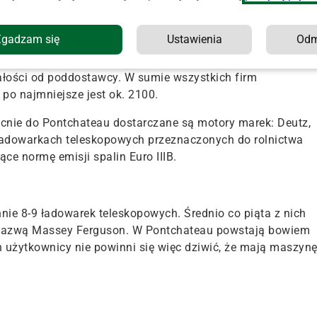
stępnie przeprowadzany jest proces śrutowania ramy przed
Zgadzam się
Ustawienia
Od
 produkowanych w Pontchateau również powstają tam od
ałości od poddostawcy. W sumie wszystkich firm
po najmniejsze jest ok. 2100.
ecnie do Pontchateau dostarczane są motory marek: Deutz,
ładowarkach teleskopowych przeznaczonych do rolnictwa
ące normę emisji spalin Euro IIIB.
nie 8-9 ładowarek teleskopowych. Średnio co piąta z nich
 nazwą Massey Ferguson. W Pontchateau powstają bowiem
ch użytkownicy nie powinni się więc dziwić, że mają maszyn