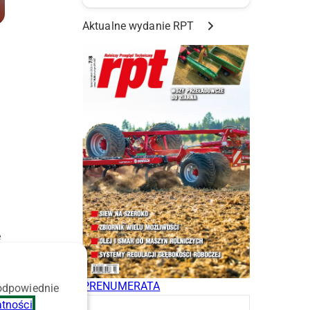
Aktualne wydanie RPT
e
PRENUMERATA
 odpowiednie
atności
.