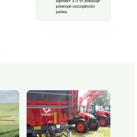
Agriflex+ 373 VF pokazuje
potencjał oszczędności
paliwa