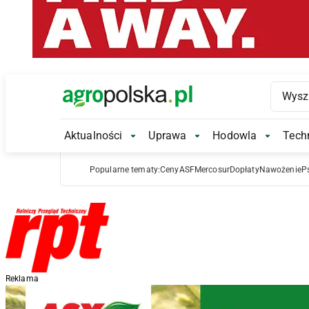
Main Logo
Aktualności
Uprawa
Hodowla
Techn
Aktualności Submenu
Uprawa Submenu
Hodowl
Popularne tematy:
Ceny
ASF
Mercosur
Dopłaty
Nawożenie
P
Reklama