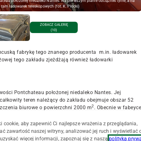
teau położonej niedaleko Nantes. Na pierwszym planie obciążniki tylne, a na
tam ładowarek teleskopowych (fot. K. Płocki)
ZOBACZ GALERIĘ
(10)
ancuską fabrykę tego znanego producenta
m.in.
ładowarek
ażowej tego zakładu zjeżdżają również ładowarki
wości Pontchateau położonej niedaleko Nantes. Jej
a całkowity teren należący do zakładu obejmuje obszar 52
2
eszczenia biurowe o powierzchni 2000 m
. Obecnie w fabeyc
i cookie, aby zapewnić Ci najlepsze wrażenia z przeglądania,
ać zawartość naszej witryny, analizować jej ruch i wyświetlać
uzyskać więcej informacji, zapoznaj się z naszą
polityką pryw
go wycięcia elementów o kształtach, które pozwolą później