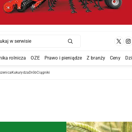
Main Navigation
ika rolnicza
OZE
Prawo i pieniądze
Z branży
Ceny
Dz
a Submenu
szenica
Kukurydza
Drób
Ciągniki