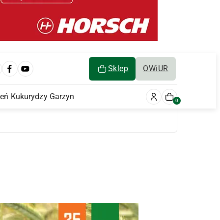
Sklep
OWiUR
ień Kukurydzy Garzyn
0