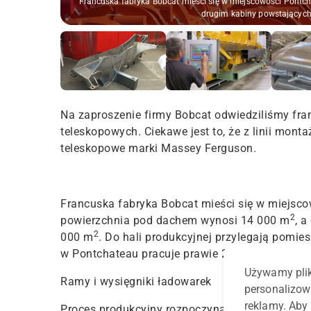
Francuska fabryka Bobcat mieści się w miejscowości Pontcha
drugim kabiny powstających 
Na zaproszenie firmy Bobcat odwiedziliśmy fr
teleskopowych. Ciekawe jest to, że z linii mont
teleskopowe marki Massey Ferguson.
Francuska fabryka Bobcat mieści się w miejsco
2
powierzchnia pod dachem wynosi 14 000 m
, 
2
000 m
. Do hali produkcyjnej przylegają pomi
w Pontchateau pracuje prawie 200 osób.
Używamy plik
Ramy i wysięgniki ładowarek
personalizow
reklamy. Aby 
Proces produkcyjny rozpoczyna się od laserowe