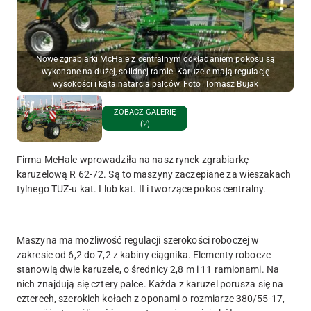
Nowe zgrabiarki McHale z centralnym odkładaniem pokosu są
wykonane na dużej, solidnej ramie. Karuzele mają regulację
wysokości i kąta natarcia palców. Foto_Tomasz Bujak
ZOBACZ GALERIĘ
(2)
Firma McHale wprowadziła na nasz rynek zgrabiarkę
karuzelową R 62-72. Są to maszyny zaczepiane za wieszakach
tylnego TUZ-u kat. I lub kat. II i tworzące pokos centralny.
Maszyna ma możliwość regulacji szerokości roboczej w
zakresie od 6,2 do 7,2 z kabiny ciągnika. Elementy robocze
stanowią dwie karuzele, o średnicy 2,8 m i 11 ramionami. Na
nich znajdują się cztery palce. Każda z karuzel porusza się na
czterech, szerokich kołach z oponami o rozmiarze 380/55-17,