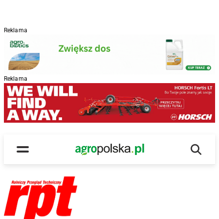
Reklama
Reklama
Wyszu
Main Logo
Menu