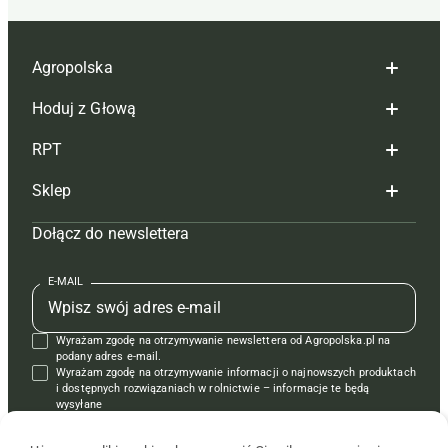
Agropolska
Hoduj z Głową
Redakcja
RPT
Reklama
Hoduj z głową bydło
Sklep
Tagi
Hoduj z głową świnie
Redakcja
Dołącz do newslettera
Mapa serwisu
Prenumerata
Prenumerata
Czasopisma i prenumerata
Kontakt
Redakcja
Reklama
Książki
E-MAIL
Regulamin
Kontakt
Kontakt
Regulamin
Wyrażam zgodę na otrzymywanie newslettera od Agropolska.pl na
Polityka prywatności
Reklama
Krzyżówki
podany adres e-mail.
Wyrażam zgodę na otrzymywanie informacji o najnowszych produktach
i dostępnych rozwiązaniach w rolnictwie – informacje te będą
wysyłane
od APRA sp. z o.o. w imieniu partnerów.