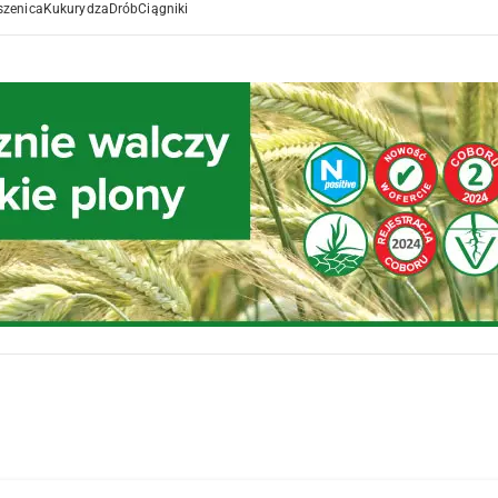
szenica
Kukurydza
Drób
Ciągniki