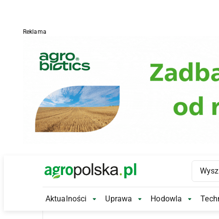
Reklama
Main Logo
Aktualności
Uprawa
Hodowla
Techn
Aktualności Submenu
Uprawa Submenu
Hodowl