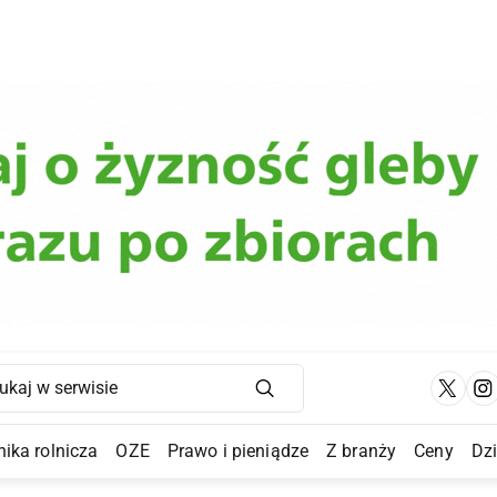
Main Navigation
ika rolnicza
OZE
Prawo i pieniądze
Z branży
Ceny
Dz
a Submenu