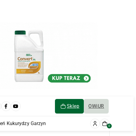
Sklep
OWiUR
ień Kukurydzy Garzyn
0