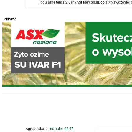
Popularne tematy:
Ceny
ASF
Mercosur
Dopłaty
Nawożenie
P
Reklama
Agropolska
mc hale r 62-72