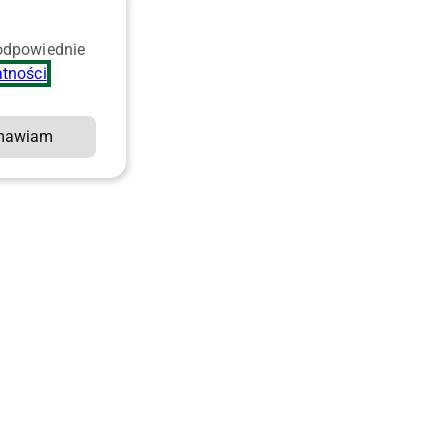
 odpowiednie
atności
.
mawiam