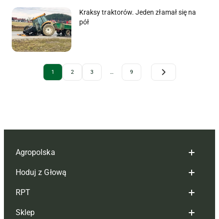
Kraksy traktorów. Jeden złamał się na
pół
Archive Pagination
1
2
3
…
9
Agropolska
Hoduj z Głową
Redakcja
RPT
Reklama
Hoduj z głową bydło
Sklep
Tagi
Hoduj z głową świnie
Redakcja