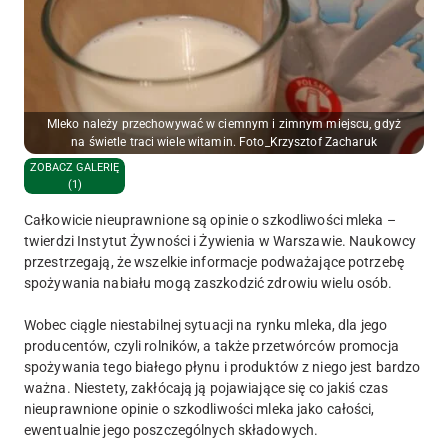
Mleko należy przechowywać w ciemnym i zimnym miejscu, gdyż
na świetle traci wiele witamin. Foto_Krzysztof Zacharuk
ZOBACZ GALERIĘ
(1)
Całkowicie nieuprawnione są opinie o szkodliwości mleka –
twierdzi Instytut Żywności i Żywienia w Warszawie. Naukowcy
przestrzegają, że wszelkie informacje podważające potrzebę
spożywania nabiału mogą zaszkodzić zdrowiu wielu osób.
Wobec ciągle niestabilnej sytuacji na rynku mleka, dla jego
producentów, czyli rolników, a także przetwórców promocja
spożywania tego białego płynu i produktów z niego jest bardzo
ważna. Niestety, zakłócają ją pojawiające się co jakiś czas
nieuprawnione opinie o szkodliwości mleka jako całości,
ewentualnie jego poszczególnych składowych.