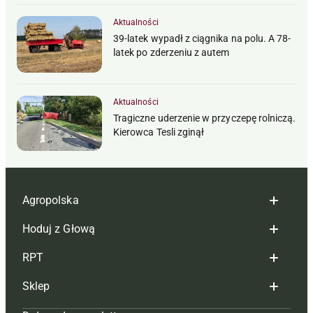
Aktualności
39-latek wypadł z ciągnika na polu. A 78-
latek po zderzeniu z autem
Aktualności
Tragiczne uderzenie w przyczepę rolniczą.
Kierowca Tesli zginął
Agropolska
Hoduj z Głową
Redakcja
RPT
Reklama
Hoduj z głową bydło
Sklep
Tagi
Hoduj z głową świnie
Redakcja