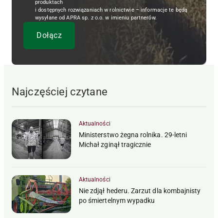
produktach
i dostępnych rozwiązaniach w rolnictwie – informacje te będą
wysyłane od APRA sp. z o.o. w imieniu partnerów.
Najczęściej czytane
Aktualności
Ministerstwo żegna rolnika. 29-letni
Michał zginął tragicznie
Aktualności
Nie zdjął hederu. Zarzut dla kombajnisty
po śmiertelnym wypadku