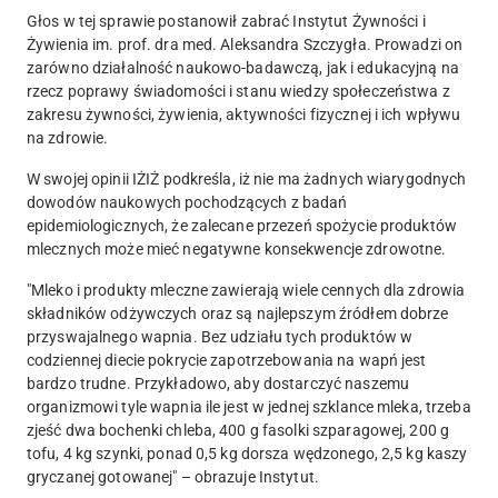
Głos w tej sprawie postanowił zabrać Instytut Żywności i
Żywienia im. prof. dra med. Aleksandra Szczygła. Prowadzi on
zarówno działalność naukowo-badawczą, jak i edukacyjną na
rzecz poprawy świadomości i stanu wiedzy społeczeństwa z
zakresu żywności, żywienia, aktywności fizycznej i ich wpływu
na zdrowie.
W swojej opinii IŻIŻ podkreśla, iż nie ma żadnych wiarygodnych
dowodów naukowych pochodzących z badań
epidemiologicznych, że zalecane przezeń spożycie produktów
mlecznych może mieć negatywne konsekwencje zdrowotne.
"Mleko i produkty mleczne zawierają wiele cennych dla zdrowia
składników odżywczych oraz są najlepszym źródłem dobrze
przyswajalnego wapnia. Bez udziału tych produktów w
codziennej diecie pokrycie zapotrzebowania na wapń jest
bardzo trudne. Przykładowo, aby dostarczyć naszemu
organizmowi tyle wapnia ile jest w jednej szklance mleka, trzeba
zjeść dwa bochenki chleba, 400 g fasolki szparagowej, 200 g
tofu, 4 kg szynki, ponad 0,5 kg dorsza wędzonego, 2,5 kg kaszy
gryczanej gotowanej" – obrazuje Instytut.