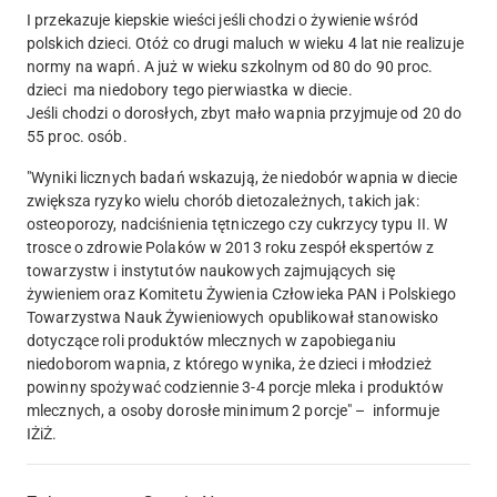
I przekazuje kiepskie wieści jeśli chodzi o żywienie wśród
polskich dzieci. Otóż co drugi maluch w wieku 4 lat nie realizuje
normy na wapń. A już w wieku szkolnym od 80 do 90 proc.
dzieci ma niedobory tego pierwiastka w diecie.
Jeśli chodzi o dorosłych, zbyt mało wapnia przyjmuje od 20 do
55 proc. osób.
"Wyniki licznych badań wskazują, że niedobór wapnia w diecie
zwiększa ryzyko wielu chorób dietozależnych, takich jak:
osteoporozy, nadciśnienia tętniczego czy cukrzycy typu II. W
trosce o zdrowie Polaków w 2013 roku zespół ekspertów z
towarzystw i instytutów naukowych zajmujących się
żywieniem oraz Komitetu Żywienia Człowieka PAN i Polskiego
Towarzystwa Nauk Żywieniowych opublikował stanowisko
dotyczące roli produktów mlecznych w zapobieganiu
niedoborom wapnia, z którego wynika, że dzieci i młodzież
powinny spożywać codziennie 3-4 porcje mleka i produktów
mlecznych, a osoby dorosłe minimum 2 porcje" – informuje
IŻiŻ.