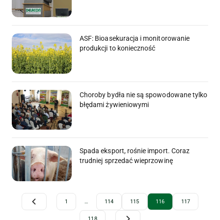
ASF: Bioasekuracja i monitorowanie
produkcji to konieczność
Choroby bydła nie są spowodowane tylko
błędami żywieniowymi
Spada eksport, rośnie import. Coraz
trudniej sprzedać wieprzowinę
Archive Pagination
1
…
114
115
116
117
118