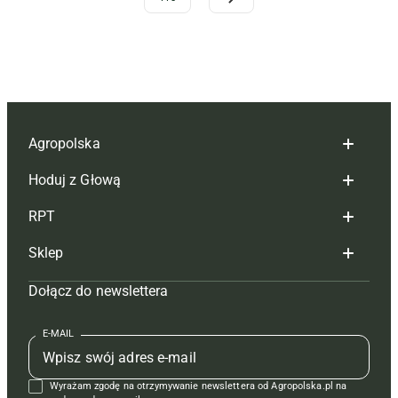
Agropolska
Hoduj z Głową
Redakcja
RPT
Reklama
Hoduj z głową bydło
Sklep
Tagi
Hoduj z głową świnie
Redakcja
Dołącz do newslettera
Mapa serwisu
Prenumerata
Prenumerata
Czasopisma i prenumerata
Kontakt
Redakcja
Reklama
Książki
E-MAIL
Regulamin
Kontakt
Kontakt
Regulamin
Wyrażam zgodę na otrzymywanie newslettera od Agropolska.pl na