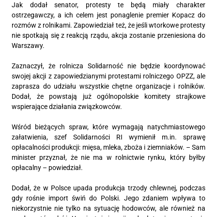
Jak dodał senator, protesty te będą miały charakter
ostrzegawczy, a ich celem jest ponaglenie premier Kopacz do
rozmów z rolnikami. Zapowiedział też, że jeśli wtorkowe protesty
nie spotkają się z reakcją rządu, akcja zostanie przeniesiona do
Warszawy.
Zaznaczył, że rolnicza Solidarność nie będzie koordynować
swojej akcji z zapowiedzianymi protestami rolniczego OPZZ, ale
zaprasza do udziału wszystkie chętne organizacje i rolników.
Dodał, że powstają już ogólnopolskie komitety strajkowe
wspierające działania związkowców.
Wśród bieżących spraw, które wymagają natychmiastowego
załatwienia, szef Solidarności RI wymienił m.in. sprawę
opłacalności produkcji: mięsa, mleka, zboża i ziemniaków. – Sam
minister przyznał, że nie ma w rolnictwie rynku, który byłby
opłacalny – powiedział.
Dodał, że w Polsce upada produkcja trzody chlewnej, podczas
gdy rośnie import świń do Polski. Jego zdaniem wpływa to
niekorzystnie nie tylko na sytuację hodowców, ale również na