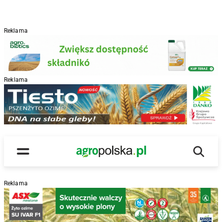
Reklama
Reklama
R
Wyszu
Main Logo
Menu
Reklama