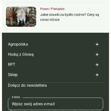
Prawo i Pieniądze
Jakie stawki za bydło rzeźne? Ceny są
coraz niższe
Agropolska
Hoduj z Głową
Redakcja
RPT
Reklama
Hoduj z głową bydło
Sklep
Tagi
Hoduj z głową świnie
Redakcja
Dołącz do newslettera
Mapa serwisu
Prenumerata
Prenumerata
Czasopisma i prenumerata
Kontakt
Redakcja
Reklama
Książki
E-MAIL
Regulamin
Kontakt
Kontakt
Regulamin