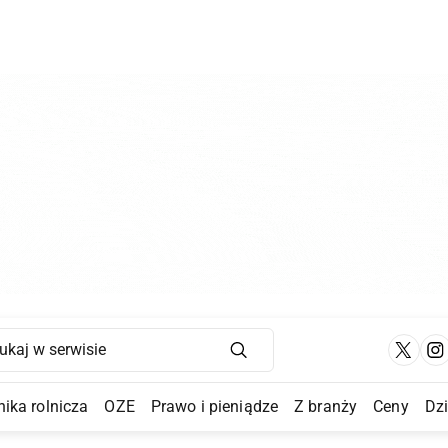
Main Navigation
ika rolnicza
OZE
Prawo i pieniądze
Z branży
Ceny
Dz
a Submenu