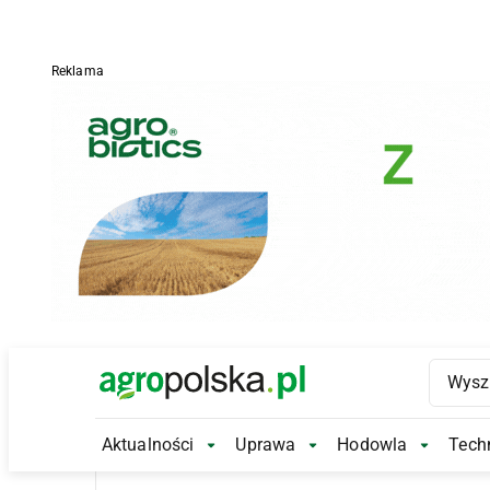
Reklama
Main Logo
Aktualności
Uprawa
Hodowla
Techn
Aktualności Submenu
Uprawa Submenu
Hodowl