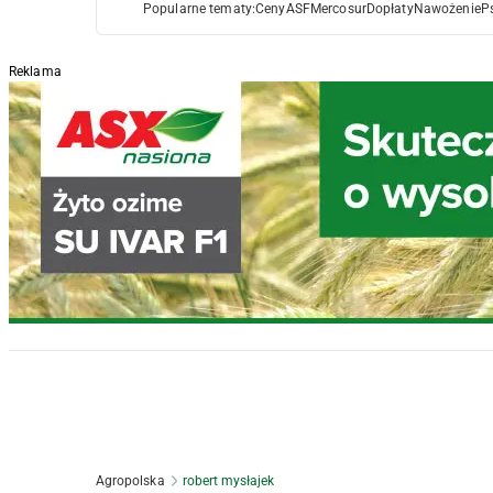
Popularne tematy:
Ceny
ASF
Mercosur
Dopłaty
Nawożenie
P
Reklama
Agropolska
robert mysłajek