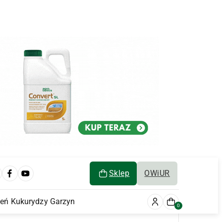
Sklep
OWiUR
ień Kukurydzy Garzyn
0