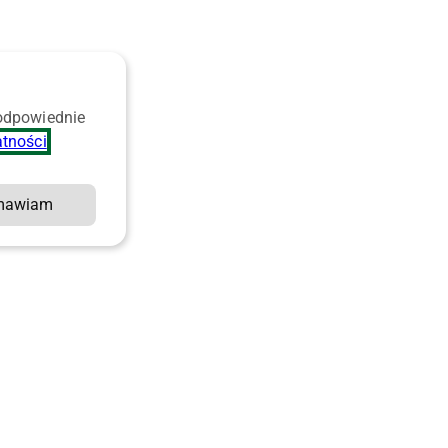
 odpowiednie
atności
.
mawiam