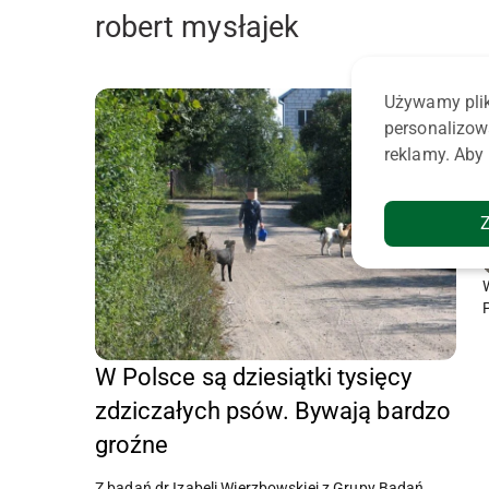
robert mysłajek
Używamy plik
personalizow
reklamy. Aby 
W Polsce są dziesiątki tysięcy
zdziczałych psów. Bywają bardzo
groźne
Z badań dr Izabeli Wierzbowskiej z Grupy Badań