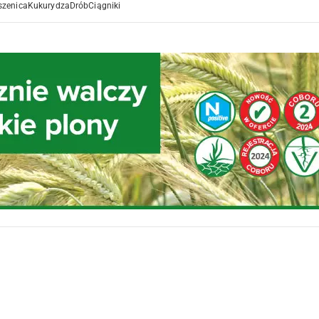
szenica
Kukurydza
Drób
Ciągniki