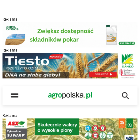
Reklama
Reklama
R
Wyszu
Main Logo
Menu
Reklama