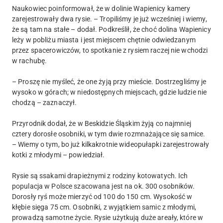
Naukowiec poinformował, że w dolinie Wapienicy kamery
zarejestrowały dwa rysie. – Tropiliśmy je już wcześniej i wiemy,
że są tam na stałe – dodał. Podkreślił, że choć dolina Wapienicy
leży w pobliżu miasta i jest miejscem chętnie odwiedzanym
przez spacerowiczów, to spotkanie z rysiem raczej nie wchodzi
w rachubę.
– Proszę nie myśleć, że one żyją przy mieście. Dostrzegliśmy je
wysoko w górach; w niedostępnych miejscach, gdzie ludzie nie
chodzą – zaznaczył.
Przyrodnik dodał, że w Beskidzie Śląskim żyją co najmniej
cztery dorosłe osobniki, w tym dwie rozmnażające się samice.
– Wiemy o tym, bo już kilkakrotnie wideopułapki zarejestrowały
kotki z młodymi – powiedział.
Rysie są ssakami drapieżnymi z rodziny kotowatych. Ich
populacja w Polsce szacowana jest na ok. 300 osobników.
Dorosły ryś może mierzyć od 100 do 150 cm. Wysokość w
kłębie sięga 75 cm. Osobniki, z wyjątkiem samic z młodymi,
prowadzą samotne życie. Rysie użytkują duże areały, które w