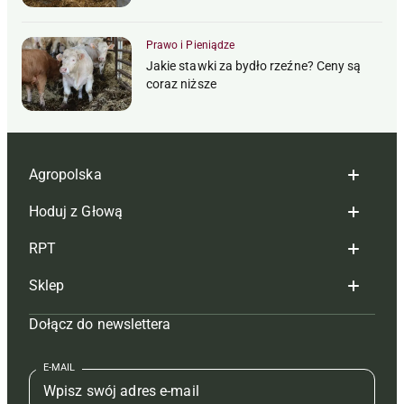
Prawo i Pieniądze
Jakie stawki za bydło rzeźne? Ceny są
coraz niższe
Agropolska
Hoduj z Głową
Redakcja
RPT
Reklama
Hoduj z głową bydło
Sklep
Tagi
Hoduj z głową świnie
Redakcja
Dołącz do newslettera
Mapa serwisu
Prenumerata
Prenumerata
Czasopisma i prenumerata
Kontakt
Redakcja
Reklama
Książki
E-MAIL
Regulamin
Kontakt
Kontakt
Regulamin