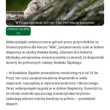
W Polsce żyje około 300 rysi. Foto_PAP/Maciej Kulczyński
ZOBACZ GALERIĘ
(1)
Wideopułapki umieszczone w górach przez przyrodników ze
Stowarzyszenia dla Natury "Wilk", zarejestrowały rysie w dolinie
Wapienicy w okolicy Bielska-Białej. Zdaniem dra Roberta
Mysłajka, wiceprezesa stowarzyszenia to dowód, że drapieżniki
dotarły do północnych rubieży Beskidu Śląskiego.
– W Beskidzie Śląskim prowadzimy monitoring rysi od 10 lat.
Przez ten czas zarejestrowaliśmy drapieżniki w wielu
miejscach, najczęściej w rejonie Baraniej Góry i Skrzycznego.
Teraz wideopułapki nagrały je w dolinie Wapienicy. Dowodzi to,
że młode osobniki opuszczają macierzyńskie terytoria i
zakładają własne rodziny bardziej na północ – powiedział
ekspert.