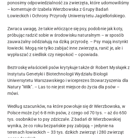
ponosimy odpowiedzialność za zwierzęta, które udomowiliśmy
– komentuje dr Izabela Wierzbowska z Grupy Badań
Łowieckich i Ochrony Przyrody Uniwersytetu Jagiellońskiego.
Zwraca uwagę, że takie włóczące się psy, podobnie jak koty,
próbując radzić sobie w środowisku naturalnym – w sposób
zauważalny oddziałują na dziką przyrodę. – Psy mają instynkt
łowiecki. Mogą nie tylko zabijać inne zwierzęta, ranić je, ale i
wypłaszać z siedlisk czy niepokoić – opowiada.
Beztroskę właścicieli psów krytykuje także dr Robert Mysłajek z
Instytutu Genetyki i Biotechnologii Wydziału Biologii
Uniwersytetu Warszawskiego i wiceprezes Stowarzyszenia dla
Natury "Wilk". – Las to nie jest miejsce do życia dla psów –
mówi.
Według szacunków, na które powołuje się dr Wierzbowska, w
Polsce może żyć 6-8 mln psów, z czego od 70 tys. – aż do 650
tys. osobników to psy zdziczałe. Z badań dr Wierzbowskiej
wynika, że co roku bezpańskie psy zabijają – jedynie na
terenach łowieckich – 33 tys. dzikich zwierząt i 280 zwierząt