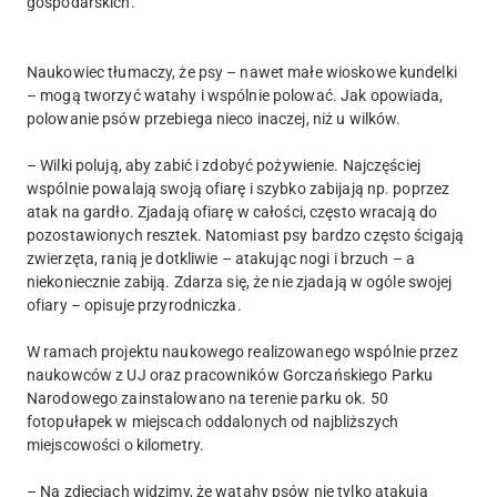
gospodarskich.
Naukowiec tłumaczy, że psy – nawet małe wioskowe kundelki
– mogą tworzyć watahy i wspólnie polować. Jak opowiada,
polowanie psów przebiega nieco inaczej, niż u wilków.
– Wilki polują, aby zabić i zdobyć pożywienie. Najczęściej
wspólnie powalają swoją ofiarę i szybko zabijają np. poprzez
atak na gardło. Zjadają ofiarę w całości, często wracają do
pozostawionych resztek. Natomiast psy bardzo często ścigają
zwierzęta, ranią je dotkliwie – atakując nogi i brzuch – a
niekoniecznie zabiją. Zdarza się, że nie zjadają w ogóle swojej
ofiary – opisuje przyrodniczka.
W ramach projektu naukowego realizowanego wspólnie przez
naukowców z UJ oraz pracowników Gorczańskiego Parku
Narodowego zainstalowano na terenie parku ok. 50
fotopułapek w miejscach oddalonych od najbliższych
miejscowości o kilometry.
– Na zdjęciach widzimy, że watahy psów nie tylko atakują