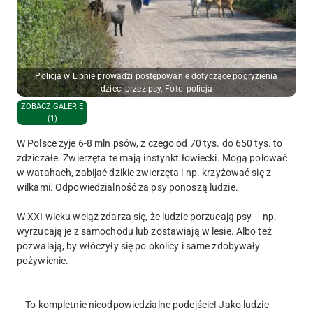
Policja w Lipnie prowadzi postępowanie dotyczące pogryzienia
dzieci przez psy. Foto_policja
ZOBACZ GALERIĘ
(1)
W Polsce żyje 6-8 mln psów, z czego od 70 tys. do 650 tys. to
zdziczałe. Zwierzęta te mają instynkt łowiecki. Mogą polować
w watahach, zabijać dzikie zwierzęta i np. krzyżować się z
wilkami. Odpowiedzialność za psy ponoszą ludzie.
W XXI wieku wciąż zdarza się, że ludzie porzucają psy – np.
wyrzucają je z samochodu lub zostawiają w lesie. Albo też
pozwalają, by włóczyły się po okolicy i same zdobywały
pożywienie.
– To kompletnie nieodpowiedzialne podejście! Jako ludzie