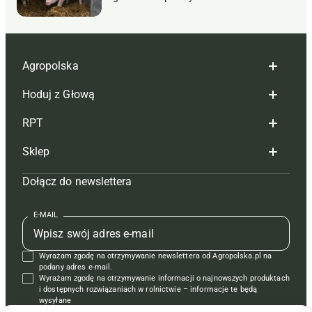
Agropolska
Hoduj z Głową
Redakcja
RPT
Reklama
Hoduj z głową bydło
Sklep
Tagi
Hoduj z głową świnie
Redakcja
Dołącz do newslettera
Mapa serwisu
Prenumerata
Prenumerata
Czasopisma i prenumerata
Kontakt
Redakcja
Reklama
Książki
E-MAIL
Regulamin
Kontakt
Kontakt
Regulamin
Wyrażam zgodę na otrzymywanie newslettera od Agropolska.pl na
Polityka prywatności
Reklama
Krzyżówki
podany adres e-mail.
Wyrażam zgodę na otrzymywanie informacji o najnowszych produktach
i dostępnych rozwiązaniach w rolnictwie – informacje te będą
wysyłane
od APRA sp. z o.o. w imieniu partnerów.