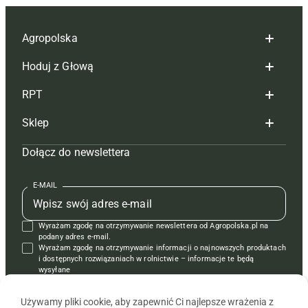
Agropolska
Hoduj z Głową
Redakcja
RPT
Reklama
Hoduj z głową bydło
Sklep
Tagi
Hoduj z głową świnie
Redakcja
Dołącz do newslettera
Mapa serwisu
Prenumerata
Prenumerata
Czasopisma i prenumerata
Kontakt
Redakcja
Reklama
Książki
E-MAIL
Regulamin
Kontakt
Kontakt
Regulamin
Wyrażam zgodę na otrzymywanie newslettera od Agropolska.pl na
Polityka prywatności
Reklama
Krzyżówki
podany adres e-mail.
Wyrażam zgodę na otrzymywanie informacji o najnowszych produktach
i dostępnych rozwiązaniach w rolnictwie – informacje te będą
wysyłane
od APRA sp. z o.o. w imieniu partnerów.
Używamy pliki cookie, aby zapewnić Ci najlepsze wrażenia z