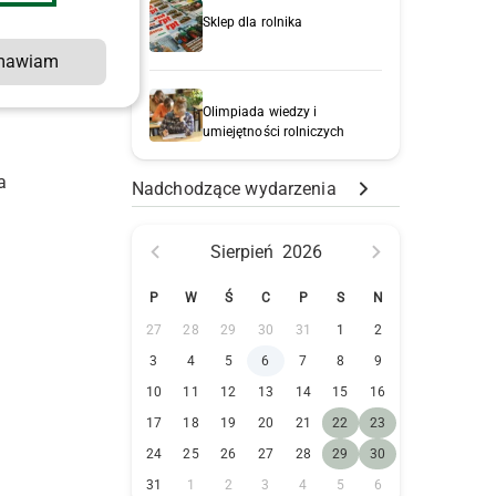
Sklep dla rolnika
mawiam
Olimpiada wiedzy i
umiejętności rolniczych
a
Nadchodzące wydarzenia
Sierpień
2026
P
W
Ś
C
P
S
N
27
28
29
30
31
1
2
3
4
5
6
7
8
9
10
11
12
13
14
15
16
17
18
19
20
21
22
23
24
25
26
27
28
29
30
31
1
2
3
4
5
6