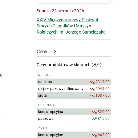
Sobota 22 sierpnia 2026
XXIV Międzynarodowy Festiwal
Starych Ciągników i Maszyn
Rolniczych im. Jerzego Samelczaka
Ceny
Ceny produktów w skupach (zł/t)
a
RZEPAK
nasiona
2319.00
olej rzepakowy rafinowany
5049.00
śruta
1037.00
PSZENICA
konsumpcyjna
820.00
paszowa
815.00
ŻYTO
konsumpcyjne
643.00