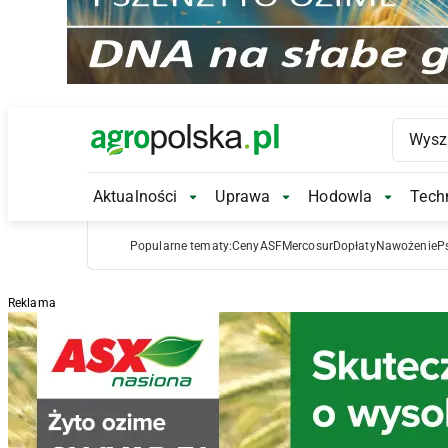
Main Logo
Aktualności
Uprawa
Hodowla
Techn
Aktualności Submenu
Uprawa Submenu
Hodowl
Popularne tematy:
Ceny
ASF
Mercosur
Dopłaty
Nawożenie
P
Reklama