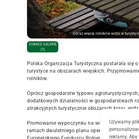
Coraz więcej rolników widzi w turyst
ZOBACZ GALERIĘ
(1)
Polska Organizacja Turystyczna postarała się o
turystyce na obszarach wiejskich. Przyjmowani
rolników.
Oprócz gospodarstw typowo agroturystycznych,
dodatkowych działalności w gospodarstwach ro
atrakcyjnych turystycznie obszarach kraju, wid
Używamy plik
Promowanie wypoczynku na wsi Polska Organiza
personalizow
ramach dwuletniego planu operacyjnego – Kraj
reklamy. Aby 
Europejskiego Funduszu Rolnego w ramach Pro