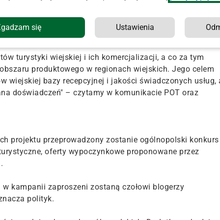
ń i ma na celu upowszechnianie oraz promocję dobrych
Zgadzam się
Ustawienia
Od
w turystyki wiejskiej i ich komercjalizacji, a co za tym
 obszaru produktowego w regionach wiejskich. Jego celem
 wiejskiej bazy recepcyjnej i jakości świadczonych usług, 
ana doświadczeń" – czytamy w komunikacie POT oraz
ach projektu przeprowadzony zostanie ogólnopolski konkurs
oturystyczne, oferty wypoczynkowe proponowane przez
.
u w kampanii zaproszeni zostaną czołowi blogerzy
znacza polityk.