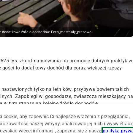
yce dodatkowe źródło dochodów. Foto_materialy_prasowe
 625 tys. zł dofinansowania na promocję dobrych praktyk w
e gości to dodatkowy dochód dla coraz większej rzeszy
 nastawionych tylko na letników, przybywa bowiem takich
lnych. Zapobiegliwi gospodarze, zwłaszcza mieszkający na
zą w tym szansę na kolejne źródło dochodów.
i cookie, aby zapewnić Ci najlepsze wrażenia z przeglądania,
cja Turystyczna będzie realizować ze środków unijnych, w
ać zawartość naszej witryny, analizować jej ruch i wyświetlać
owa Sieć Obszarów Wiejskich 2018-2019. Środki pochodzą 
uzyskać więcej informacji, zapoznaj się z naszą
polityką pryw
gramu Rozwoju Obszarów Wiejskich na lata 2014-2020.