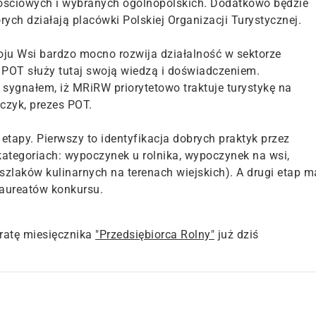
ściowych i wybranych ogólnopolskich. Dodatkowo będzie
rych działają placówki Polskiej Organizacji Turystycznej.
oju Wsi bardzo mocno rozwija działalność w sektorze
 POT służy tutaj swoją wiedzą i doświadczeniem.
sygnałem, iż MRiRW priorytetowo traktuje turystykę na
czyk, prezes POT.
etapy. Pierwszy to identyfikacja dobrych praktyk przez
kategoriach: wypoczynek u rolnika, wypoczynek na wsi,
 szlaków kulinarnych na terenach wiejskich). A drugi etap m
laureatów konkursu.
atę miesięcznika
"Przedsiębiorca Rolny"
już dziś