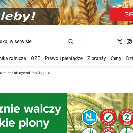
Main Navigation
ika rolnicza
OZE
Prawo i pieniądze
Z branży
Ceny
Dz
a Submenu
szenica
Kukurydza
Drób
Ciągniki