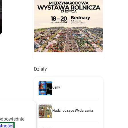
Działy
Ceny
Nadchodzące Wydarzenia
 odpowiednie
z
atności
.