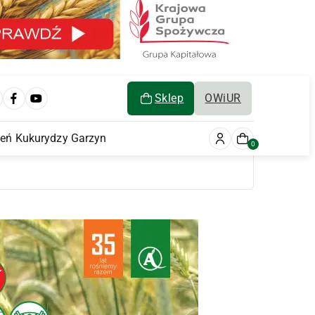
Sklep
OWiUR
ień Kukurydzy Garzyn
0