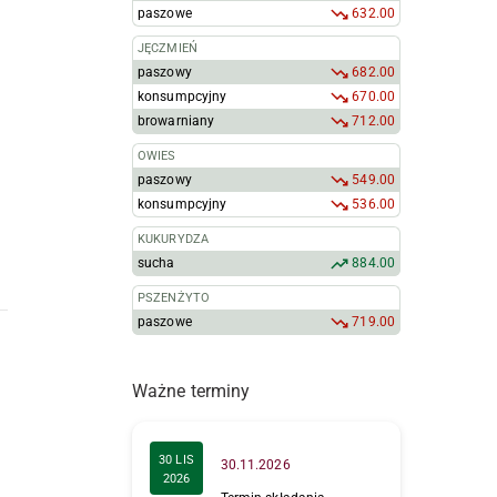
paszowe
632.00
JĘCZMIEŃ
paszowy
682.00
konsumpcyjny
670.00
browarniany
712.00
OWIES
paszowy
549.00
konsumpcyjny
536.00
KUKURYDZA
sucha
884.00
PSZENŻYTO
paszowe
719.00
Ważne terminy
30 LIS
30.11.2026
2026