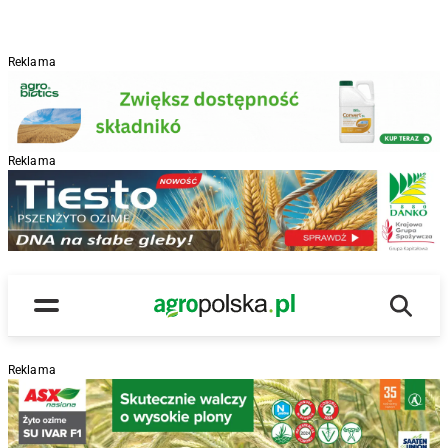
Reklama
Reklama
R
Wyszu
Main Logo
Menu
Reklama