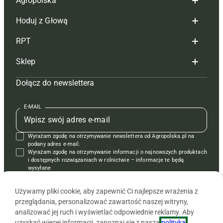
Agropolska
Hoduj z Głową
Redakcja
RPT
Reklama
Hoduj z głową bydło
Sklep
Tagi
Hoduj z głową świnie
Redakcja
Dołącz do newslettera
Mapa serwisu
Prenumerata
Prenumerata
Czasopisma i prenumerata
Kontakt
Redakcja
Reklama
Książki
E-MAIL
Regulamin
Kontakt
Kontakt
Regulamin
Wyrażam zgodę na otrzymywanie newslettera od Agropolska.pl na
Polityka prywatności
Reklama
Krzyżówki
podany adres e-mail.
Wyrażam zgodę na otrzymywanie informacji o najnowszych produktach
i dostępnych rozwiązaniach w rolnictwie – informacje te będą
wysyłane
od APRA sp. z o.o. w imieniu partnerów.
Używamy pliki cookie, aby zapewnić Ci najlepsze wrażenia z
przeglądania, personalizować zawartość naszej witryny,
analizować jej ruch i wyświetlać odpowiednie reklamy. Aby
uzyskać więcej informacji, zapoznaj się z naszą
polityką