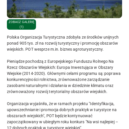
ZOBACZ GALERIĘ
(1)
Polska Organizacja Turystyczna zdobyła ze środków unijnych
ponad 905 tys. zł na rozwój turystyczny i promocję obszarów
wiejskich. POT wesprze m.in. biznes agroturystyczny.
Pieniądze pochodzą z Europejskiego Funduszu Rolnego Na
Rzecz Obszarów Wiejskich: Europa Inwestująca w Obszary
Wiejskie (2014-2020). Głównymi celami programu są: poprawa
konkurencyjności rolnictwa, zrównoważone zarządzanie
zasobami naturalnymi i działania w dziedzinie klimatu oraz
zrównoważony rozwój terytorialny obszarów wiejskich.
Organizacja wyjaśniła, że w ramach projektu "Identyfikacja,
upowszechnianie i promocja dobrych praktyk w turystyce na
obszarach wiejskich", POT będzie kontynuować
zapoczątkowany w ubiegłym roku konkurs "Na wsi najlepiej –
12 dobrych praktyk w turystyce wiejskiej".