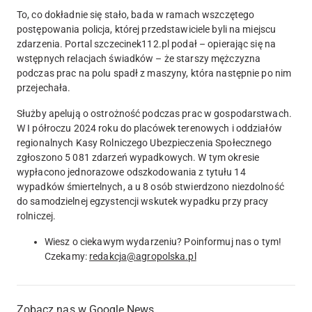
To, co dokładnie się stało, bada w ramach wszczętego
postępowania policja, której przedstawiciele byli na miejscu
zdarzenia.
Portal szczecinek112.pl podał – opierając się na
wstępnych relacjach świadków – że starszy mężczyzna
podczas prac na polu spadł z maszyny, która następnie po nim
przejechała.
Służby apelują o ostrożność podczas prac w gospodarstwach.
W I półroczu 2024 roku do placówek terenowych i oddziałów
regionalnych Kasy Rolniczego Ubezpieczenia Społecznego
zgłoszono 5 081 zdarzeń wypadkowych. W tym okresie
wypłacono jednorazowe odszkodowania z tytułu 14
wypadków śmiertelnych, a u 8 osób stwierdzono niezdolność
do samodzielnej egzystencji wskutek wypadku przy pracy
rolniczej.
Wiesz o ciekawym wydarzeniu? Poinformuj nas o tym!
Czekamy:
redakcja@agropolska.pl
Zobacz nas w Google News