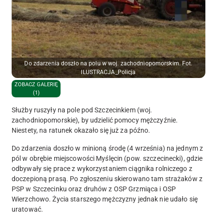
Do zdarzenia doszło na polu w woj. zachodniopomorskim. Fot.
ILUSTRACJA_Policja
ZOBACZ GALERIĘ
(1)
Służby ruszyły na pole pod Szczecinkiem (woj.
zachodniopomorskie), by udzielić pomocy mężczyźnie.
Niestety, na ratunek okazało się już za późno.
Do zdarzenia doszło w minioną środę (4 września) na jednym z
pól w obrębie miejscowości Myślęcin (pow. szczecinecki), gdzie
odbywały się prace z wykorzystaniem ciągnika rolniczego z
doczepioną prasą. Po zgłoszeniu skierowano tam strażaków z
PSP w Szczecinku oraz druhów z OSP Grzmiąca i OSP
Wierzchowo. Życia starszego mężczyzny jednak nie udało się
uratować.