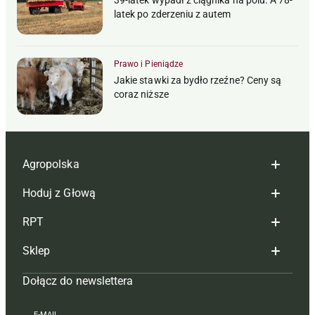
latek po zderzeniu z autem
Prawo i Pieniądze
Jakie stawki za bydło rzeźne? Ceny są
coraz niższe
Agropolska
Hoduj z Głową
Redakcja
RPT
Reklama
Hoduj z głową bydło
Sklep
Tagi
Hoduj z głową świnie
Redakcja
Dołącz do newslettera
Mapa serwisu
Prenumerata
Prenumerata
Czasopisma i prenumerata
Kontakt
Redakcja
Reklama
Książki
E-MAIL