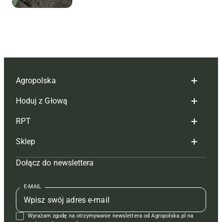
Agropolska
Hoduj z Głową
Redakcja
RPT
Reklama
Hoduj z głową bydło
Sklep
Tagi
Hoduj z głową świnie
Redakcja
Dołącz do newslettera
Mapa serwisu
Prenumerata
Prenumerata
Czasopisma i prenumerata
Kontakt
Redakcja
Reklama
Książki
E-MAIL
Regulamin
Kontakt
Kontakt
Regulamin
Wyrażam zgodę na otrzymywanie newslettera od Agropolska.pl na