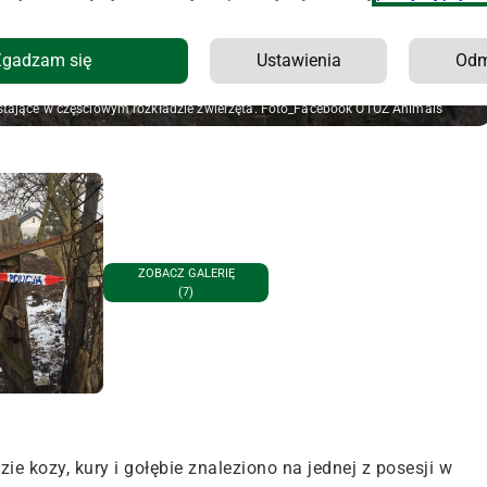
Zgadzam się
Ustawienia
Od
ostające w częściowym rozkładzie zwierzęta. Foto_Facebook OTOZ Animals
ZOBACZ GALERIĘ
(7)
e kozy, kury i gołębie znaleziono na jednej z posesji w