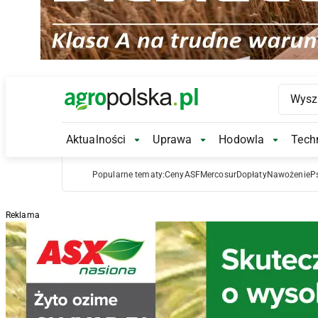
Main Logo
Aktualności
Uprawa
Hodowla
Techn
Aktualności Submenu
Uprawa Submenu
Hodowl
Popularne tematy:
Ceny
ASF
Mercosur
Dopłaty
Nawożenie
P
Reklama