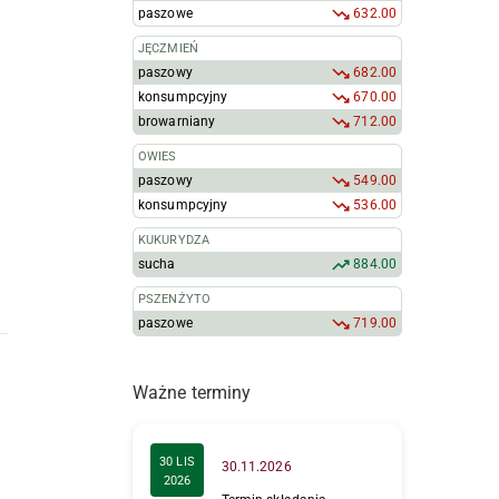
paszowe
632.00
JĘCZMIEŃ
paszowy
682.00
konsumpcyjny
670.00
browarniany
712.00
OWIES
paszowy
549.00
konsumpcyjny
536.00
KUKURYDZA
sucha
884.00
PSZENŻYTO
paszowe
719.00
Ważne terminy
30 LIS
30.11.2026
2026