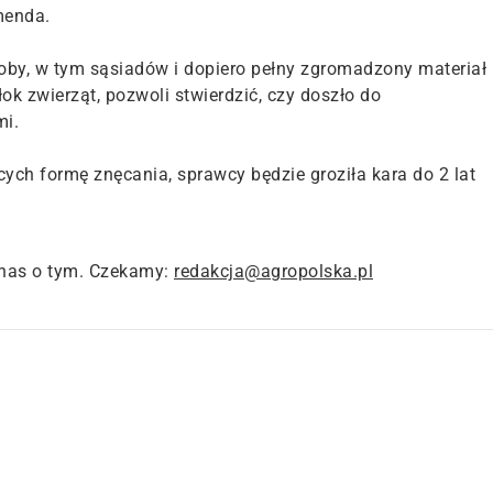
menda.
soby, w tym sąsiadów i dopiero pełny zgromadzony materiał
ok zwierząt, pozwoli stwierdzić, czy doszło do
mi.
ch formę znęcania, sprawcy będzie groziła kara do 2 lat
nas o tym. Czekamy:
redakcja@agropolska.pl