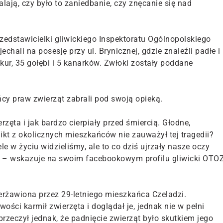
alają, czy było to zaniedbanie, czy znęcanie się nad
zedstawicielki gliwickiego Inspektoratu Ogólnopolskiego
hali na posesję przy ul. Brynicznej, gdzie znaleźli padłe i
kur, 35 gołębi i 5 kanarków. Zwłoki zostały poddane
ońcy praw zwierząt zabrali pod swoją opieką.
zęta i jak bardzo cierpiały przed śmiercią. Głodne,
ikt z okolicznych mieszkańców nie zauważył tej tragedii?
e w życiu widzieliśmy, ale to co dziś ujrzały nasze oczy
" – wskazuje na swoim facebookowym profilu gliwicki OTO
erżawiona przez 29-letniego mieszkańca Czeladzi.
ści karmił zwierzęta i doglądał je, jednak nie w pełni
rzeczył jednak, że padnięcie zwierząt było skutkiem jego