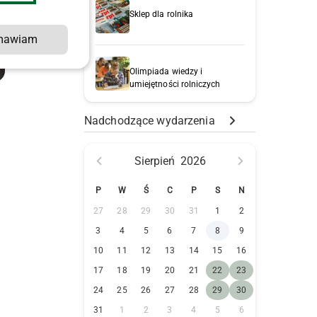
Sklep dla rolnika
mawiam
Olimpiada wiedzy i
umiejętności rolniczych
Nadchodzące wydarzenia
Sierpień
2026
P
W
Ś
C
P
S
N
27
28
29
30
31
1
2
3
4
5
6
7
8
9
10
11
12
13
14
15
16
17
18
19
20
21
22
23
24
25
26
27
28
29
30
31
1
2
3
4
5
6