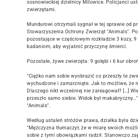
sosnowieckiej dzielnicy Milowice. Policjanci ust
zwierzętami.
Mundurowi otrzymali sygnał w tej sprawie od pr
Stowarzyszenia Ochrony Zwierząt "Animals". Pojec
pozostające w częściowym rozkładzie 3 kozy, 9 
badaniom, aby wyjaśnić przyczynę śmierci.
Pozostałe, żywe zwierzęta: 9 gołębi i 6 kur obr
"Ciężko nam sobie wyobrazić co przeszły te zwier
wychudzone i zamarznięte. Jak to możliwe, że n
Dlaczego nikt wcześniej nie zareagował? […] Wiel
przeszło samo siebie. Widok był makabryczny…
"Animals".
Według ustaleń stróżów prawa, działka była dzi
"Mężczyzna tłumaczył, że w miarę swoich możliwo
sobie z tymi obowiązkami radził. Stanowczo zap