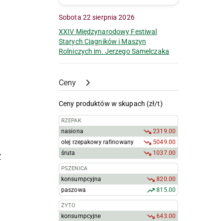
Sobota 22 sierpnia 2026
XXIV Międzynarodowy Festiwal
Starych Ciągników i Maszyn
Rolniczych im. Jerzego Samelczaka
Ceny
Ceny produktów w skupach (zł/t)
RZEPAK
nasiona
2319.00
olej rzepakowy rafinowany
5049.00
śruta
1037.00
Z
PSZENICA
konsumpcyjna
820.00
paszowa
815.00
ŻYTO
konsumpcyjne
643.00