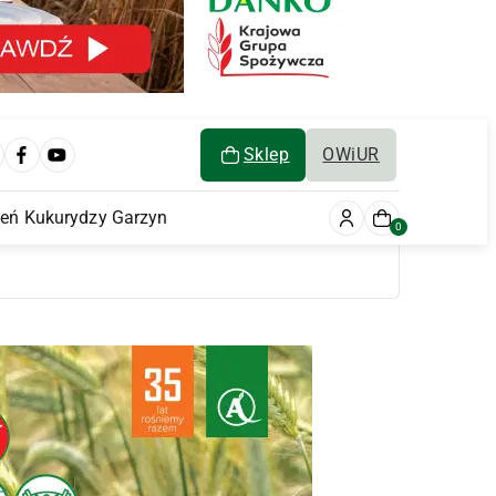
Sklep
OWiUR
ień Kukurydzy Garzyn
0