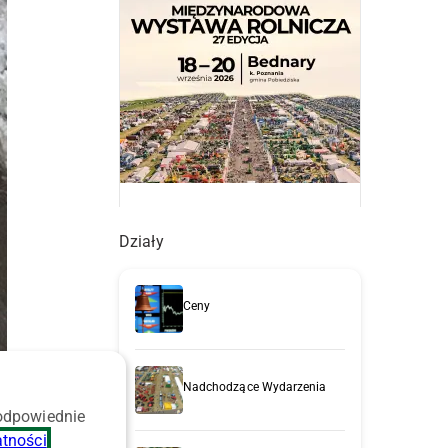
Działy
Ceny
Nadchodzące Wydarzenia
 odpowiednie
atności
.