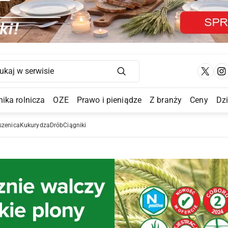
Main Navigation
ika rolnicza
OZE
Prawo i pieniądze
Z branży
Ceny
Dz
a Submenu
szenica
Kukurydza
Drób
Ciągniki