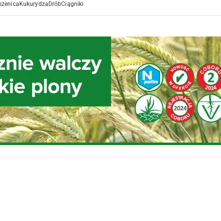
szenica
Kukurydza
Drób
Ciągniki