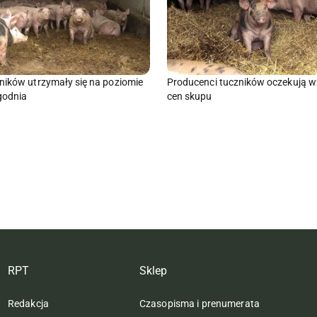
ników utrzymały się na poziomie
Producenci tuczników oczekują w
godnia
cen skupu
RPT
Sklep
Redakcja
Czasopisma i prenumerata