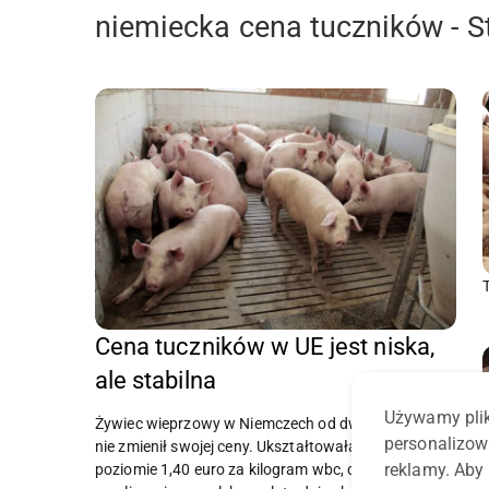
niemiecka cena tuczników - S
Cena tuczników w UE jest niska,
ale stabilna
Używamy plik
Żywiec wieprzowy w Niemczech od dwóch tygodni
personalizow
nie zmienił swojej ceny. Ukształtowała się ona na
reklamy. Aby 
poziomie 1,40 euro za kilogram wbc, co w