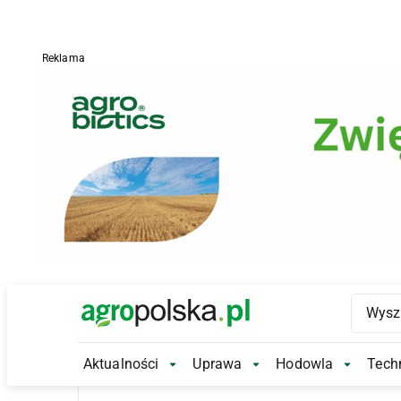
Reklama
Main Logo
Aktualności
Uprawa
Hodowla
Techn
Aktualności Submenu
Uprawa Submenu
Hodowl