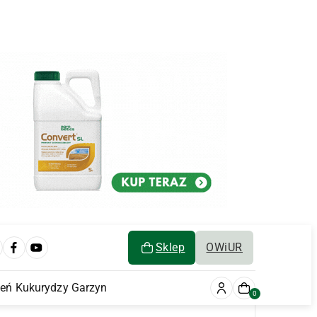
Sklep
OWiUR
ień Kukurydzy Garzyn
0