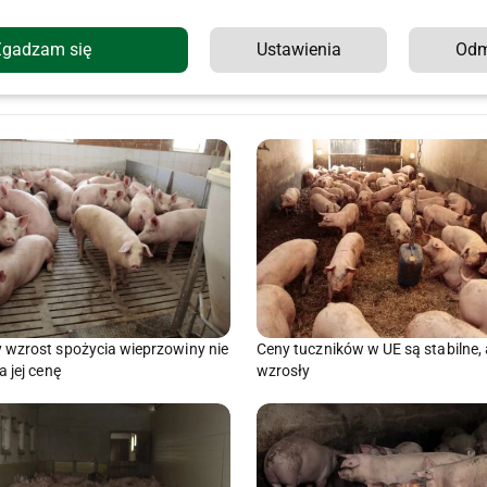
Zgadzam się
Ustawienia
Od
Ceny tuczników spadają. Tak źle nie było
Tuczniki w Niemczech kosztu
od 11 tygodni
przed tygodniem
Ceny tuczników w UE są stabilne,
wzrost spożycia wieprzowiny nie
wzrosły
 jej cenę