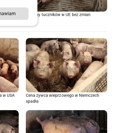
mawiam
ją tyle co
Ceny tuczników w UE bez zmian
 a w USA
Cena żywca wieprzowego w Niemczech
spadła