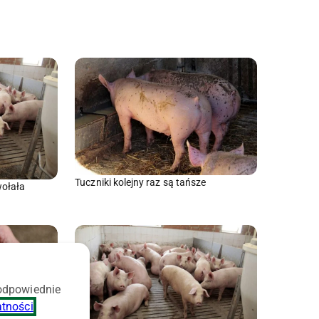
Tuczniki kolejny raz są tańsze
wołała
 odpowiednie
atności
.