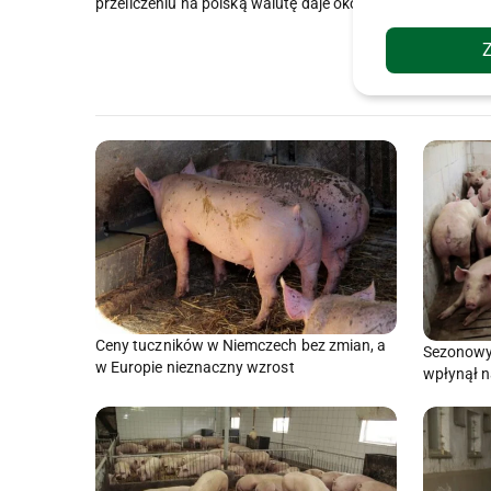
przeliczeniu na polską walutę daje około 6 zł za kg.
Ceny tuczników w Niemczech bez zmian, a
Sezonowy 
w Europie nieznaczny wzrost
wpłynął na