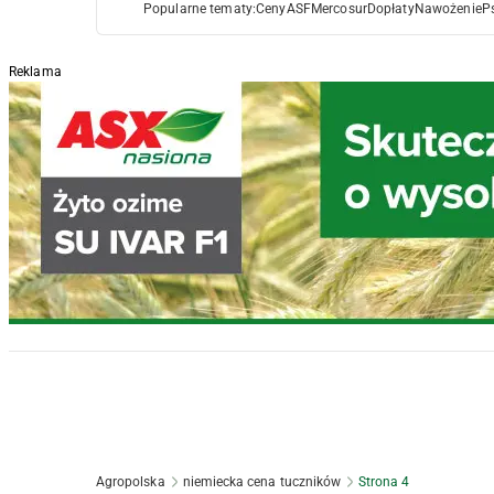
Popularne tematy:
Ceny
ASF
Mercosur
Dopłaty
Nawożenie
P
Reklama
Agropolska
niemiecka cena tuczników
Strona 4