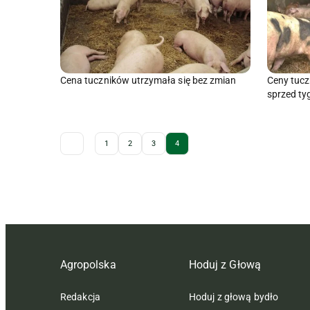
Cena tuczników utrzymała się bez zmian
Ceny tucz
sprzed ty
Archive Pagination
1
2
3
4
Agropolska
Hoduj z Głową
Redakcja
Hoduj z głową bydło