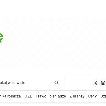
Main Navigation
ika rolnicza
OZE
Prawo i pieniądze
Z branży
Ceny
Dz
a Submenu