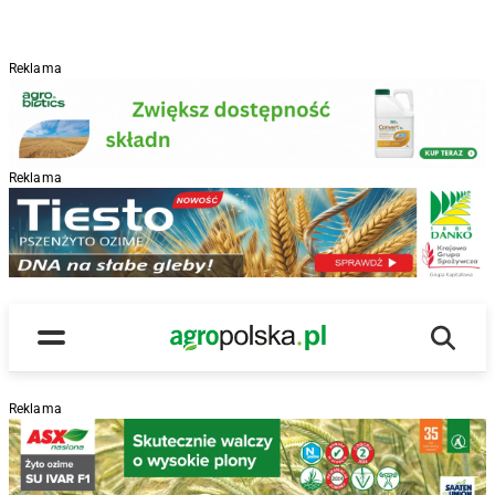
Reklama
Reklama
R
Wyszu
Main Logo
Menu
Reklama