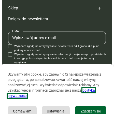
Sklep
Tagi
Hoduj z głową świnie
Redakcja
Dołącz do newslettera
Mapa serwisu
Prenumerata
Prenumerata
Czasopisma i prenumerata
Kontakt
Redakcja
Reklama
Książki
E-MAIL
Regulamin
Kontakt
Kontakt
Regulamin
Wyrażam zgodę na otrzymywanie newslettera od Agropolska.pl na
Polityka prywatności
Reklama
Krzyżówki
podany adres e-mail.
Wyrażam zgodę na otrzymywanie informacji o najnowszych produktach
i dostępnych rozwiązaniach w rolnictwie – informacje te będą
wysyłane
od APRA sp. z o.o. w imieniu partnerów.
Używamy pliki cookie, aby zapewnić Ci najlepsze wrażenia z
przeglądania, personalizować zawartość naszej witryny,
analizować jej ruch i wyświetlać odpowiednie reklamy. Aby
uzyskać więcej informacji, zapoznaj się z naszą
polityką
prywatności
.
Odmawiam
Ustawienia
Zgadzam się
Copyright © 2026 Agencja Promocji Rolnictwa i Agrobiznesu APRA