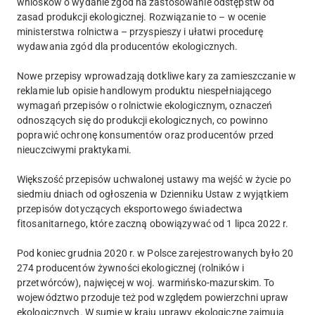
wniosków o wydanie zgód na zastosowanie odstępstw od
zasad produkcji ekologicznej. Rozwiązanie to – w ocenie
ministerstwa rolnictwa – przyspieszy i ułatwi procedurę
wydawania zgód dla producentów ekologicznych.
Nowe przepisy wprowadzają dotkliwe kary za zamieszczanie w
reklamie lub opisie handlowym produktu niespełniającego
wymagań przepisów o rolnictwie ekologicznym, oznaczeń
odnoszących się do produkcji ekologicznych, co powinno
poprawić ochronę konsumentów oraz producentów przed
nieuczciwymi praktykami.
Większość przepisów uchwalonej ustawy ma wejść w życie po
siedmiu dniach od ogłoszenia w Dzienniku Ustaw z wyjątkiem
przepisów dotyczących eksportowego świadectwa
fitosanitarnego, które zaczną obowiązywać od 1 lipca 2022 r.
Pod koniec grudnia 2020 r. w Polsce zarejestrowanych było 20
274 producentów żywności ekologicznej (rolników i
przetwórców), najwięcej w woj. warmińsko-mazurskim. To
województwo przoduje też pod względem powierzchni upraw
ekologicznych. W sumie w kraju uprawy ekologiczne zajmują