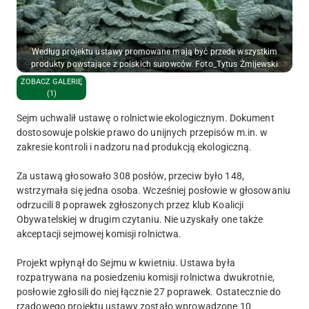
Według projektu ustawy promowane mają być przede wszystkim
produkty powstające z polskich surowców. Foto_Tytus Żmijewski
ZOBACZ GALERIĘ
(1)
Sejm uchwalił ustawę o rolnictwie ekologicznym. Dokument
dostosowuje polskie prawo do unijnych przepisów m.in. w
zakresie kontroli i nadzoru nad produkcją ekologiczną.
Za ustawą głosowało 308 posłów, przeciw było 148,
wstrzymała się jedna osoba. Wcześniej posłowie w głosowaniu
odrzucili 8 poprawek zgłoszonych przez klub Koalicji
Obywatelskiej w drugim czytaniu. Nie uzyskały one także
akceptacji sejmowej komisji rolnictwa.
Projekt wpłynął do Sejmu w kwietniu. Ustawa była
rozpatrywana na posiedzeniu komisji rolnictwa dwukrotnie,
posłowie zgłosili do niej łącznie 27 poprawek. Ostatecznie do
rządowego projektu ustawy zostało wprowadzone 10