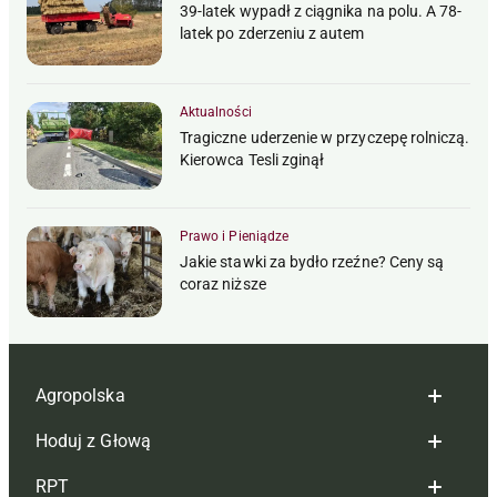
39-latek wypadł z ciągnika na polu. A 78-
latek po zderzeniu z autem
Aktualności
Tragiczne uderzenie w przyczepę rolniczą.
Kierowca Tesli zginął
Prawo i Pieniądze
Jakie stawki za bydło rzeźne? Ceny są
coraz niższe
Agropolska
Hoduj z Głową
Redakcja
RPT
Reklama
Hoduj z głową bydło