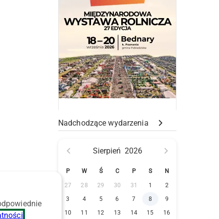
Nadchodzące wydarzenia
y
Sierpień
2026
P
W
Ś
C
P
S
N
27
28
29
30
31
1
2
3
4
5
6
7
8
9
 odpowiednie
10
11
12
13
14
15
16
atności
.