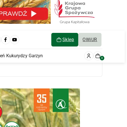
Sklep
OWiUR
ień Kukurydzy Garzyn
0