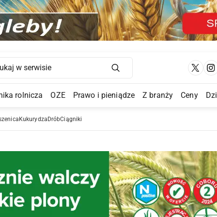
Main Navigation
ika rolnicza
OZE
Prawo i pieniądze
Z branży
Ceny
Dz
a Submenu
szenica
Kukurydza
Drób
Ciągniki