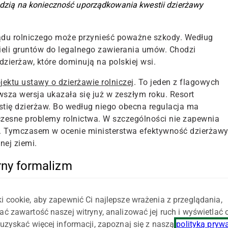
iedzią na konieczność uporządkowania kwestii dzierżawy
ządu rolniczego może przynieść poważne szkody. Według
ieli gruntów do legalnego zawierania umów. Chodzi
dzierżaw, które dominują na polskiej wsi.
jektu ustawy o dzierżawie rolniczej
. To jeden z flagowych
wsza wersja ukazała się już w zeszłym roku. Resort
tię dzierżaw. Bo według niego obecna regulacja ma
czesne problemy rolnictwa. W szczególności nie zapewnia
awy. Tymczasem w ocenie ministerstwa efektywność dzierżaw
ej ziemi.
rny formalizm
i ustawy o dzierżawie, swoje stanowcze uwagi zgłosiła
i cookie, aby zapewnić Ci najlepsze wrażenia z przeglądania,
ej, projektowane przepisy w obecnym brzmieniu
ać zawartość naszej witryny, analizować jej ruch i wyświetlać
e uwzględniają obecnych realiów prowadzenia gospodarstw
uzyskać więcej informacji, zapoznaj się z naszą
polityką pryw