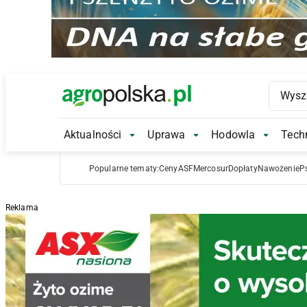
Main Logo
Aktualności
Uprawa
Hodowla
Techn
Aktualności Submenu
Uprawa Submenu
Hodowl
Popularne tematy:
Ceny
ASF
Mercosur
Dopłaty
Nawożenie
P
Reklama