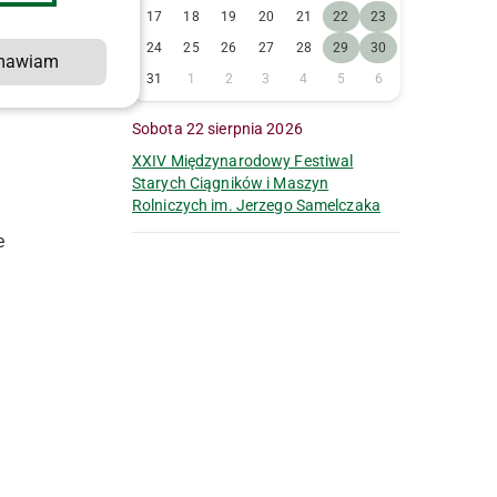
17
18
19
20
21
22
23
24
25
26
27
28
29
30
mawiam
y
31
1
2
3
4
5
6
s
Sobota 22 sierpnia 2026
XXIV Międzynarodowy Festiwal
Starych Ciągników i Maszyn
Rolniczych im. Jerzego Samelczaka
e