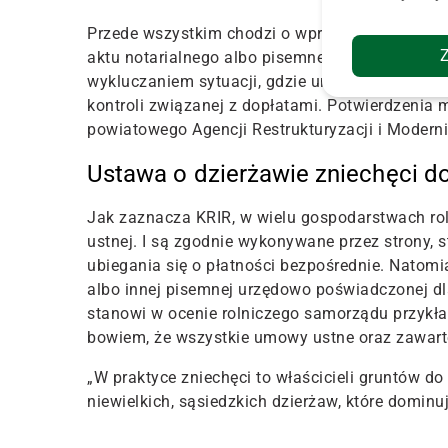
Przede wszystkim chodzi o wprowadzany obowią
aktu notarialnego albo pisemnej z potwierdzon
wykluczaniem sytuacji, gdzie umowy byłyby „li
kontroli związanej z dopłatami. Potwierdzenia 
powiatowego Agencji Restrukturyzacji i Moderni
Ustawa o dzierżawie zniechęci d
Jak zaznacza KRIR, w wielu gospodarstwach ro
ustnej. I są zgodnie wykonywane przez strony, 
ubiegania się o płatności bezpośrednie. Natom
albo innej pisemnej urzędowo poświadczonej dl
stanowi w ocenie rolniczego samorządu przykł
bowiem, że wszystkie umowy ustne oraz zawart
„W praktyce zniechęci to właścicieli gruntów 
niewielkich, sąsiedzkich dzierżaw, które dominuj