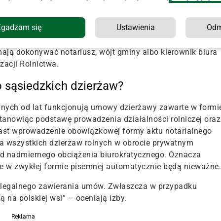
zek zawierania umowy dzierżawy w formie elektronicznej,
Zgadzam się
Ustawienia
Od
ą urzędowo datą. Wymóg potwierdzenia daty resort tłumacz
pne” i powstawałyby tylko na potrzeby np. okazania podcza
mają dokonywać notariusz, wójt gminy albo kierownik biura
zacji Rolnictwa.
o sąsiedzkich dzierżaw?
lnych od lat funkcjonują umowy dzierżawy zawarte w formi
stanowiąc podstawę prowadzenia działalności rolniczej oraz
iast wprowadzenie obowiązkowej formy aktu notarialnego
a wszystkich dzierżaw rolnych w obrocie prywatnym
ad nadmiernego obciążenia biurokratycznego. Oznacza
e w zwykłej formie pisemnej automatycznie będą nieważne.
do legalnego zawierania umów. Zwłaszcza w przypadku
ą na polskiej wsi” – oceniają izby.
Reklama