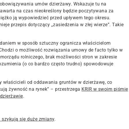
u obowiązywania umów dzierżawy. Wskazuje tu na
warta na czas nieokreślony będzie poczytywana za
ciężko ją wypowiedzieć przed upływem tego okresu.
je przepis dotyczący „zasiedzenia w złej wierze”. Takie
 zdaniem w sposób sztuczny ogranicza właścicielom
Chodzi o możliwość rozwiązania umowy de facto tylko w
orządu rolniczego, brak możliwości stron w zakresie
zumienia (o co bardzo często trudno) spowodowuje
y właścicieli od oddawania gruntów w dzierżawę, co
kują żywność na rynek” – przestrzega
KRIR w swoim piśmie
 dzierżawie
.
– szykują się duże zmiany
.