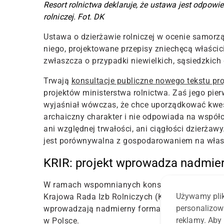
Resort rolnictwa deklaruje, że ustawa jest odpow
rolniczej. Fot. DK
Ustawa o dzierżawie rolniczej w ocenie samor
niego, projektowane przepisy zniechęcą właścic
zwłaszcza o przypadki niewielkich, sąsiedzkich 
Trwają
konsultacje publiczne nowego tekstu pro
projektów ministerstwa rolnictwa. Zaś jego pier
wyjaśniał wówczas, że chce uporządkować kwes
archaiczny charakter i nie odpowiada na współ
ani względnej trwałości, ani ciągłości dzierż
jest porównywalna z gospodarowaniem na własn
KRIR: projekt wprowadza nadmie
W ramach wspomnianych konsultacji nowej wersj
Używamy plik
Krajowa Rada Izb Rolniczych (KRIR). Według ni
personalizow
wprowadzają nadmierny formalizm. Ponadto ni
reklamy. Aby 
w Polsce.