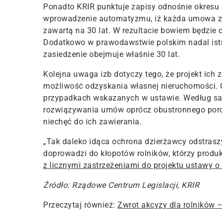
Ponadto KRIR punktuje zapisy odnośnie okres
wprowadzenie automatyzmu, iż każda umowa za
zawartą na 30 lat. W rezultacie bowiem będzie 
Dodatkowo w prawodawstwie polskim nadal istnie
zasiedzenie obejmuje właśnie 30 lat.
Kolejna uwaga izb dotyczy tego, że projekt ich
możliwość odzyskania własnej nieruchomości. 
przypadkach wskazanych w ustawie. Według sam
rozwiązywania umów oprócz obustronnego poro
niechęć do ich zawierania.
„Tak daleko idąca ochrona dzierżawcy odstrasz
doprowadzi do kłopotów rolników, którzy produ
z licznymi zastrzeżeniami do projektu ustawy o
Źródło: Rządowe Centrum Legislacji, KRIR
Przeczytaj również:
Zwrot akcyzy dla rolników 