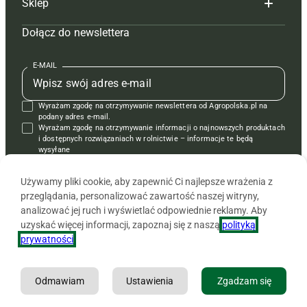
Sklep
Tagi
Hoduj z głową świnie
Redakcja
Dołącz do newslettera
Mapa serwisu
Prenumerata
Prenumerata
Czasopisma i prenumerata
Kontakt
Redakcja
Reklama
Książki
E-MAIL
Regulamin
Kontakt
Kontakt
Regulamin
Wyrażam zgodę na otrzymywanie newslettera od Agropolska.pl na
Polityka prywatności
Reklama
Krzyżówki
podany adres e-mail.
Wyrażam zgodę na otrzymywanie informacji o najnowszych produktach
i dostępnych rozwiązaniach w rolnictwie – informacje te będą
wysyłane
od APRA sp. z o.o. w imieniu partnerów.
Używamy pliki cookie, aby zapewnić Ci najlepsze wrażenia z
przeglądania, personalizować zawartość naszej witryny,
analizować jej ruch i wyświetlać odpowiednie reklamy. Aby
uzyskać więcej informacji, zapoznaj się z naszą
polityką
prywatności
.
Odmawiam
Ustawienia
Zgadzam się
Copyright © 2026 Agencja Promocji Rolnictwa i Agrobiznesu APRA