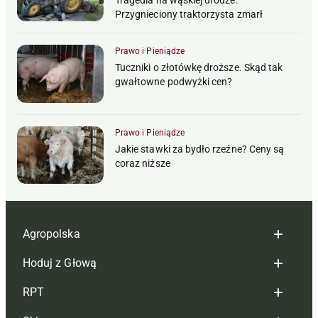
Tragedia na wąskiej drodze.
Przygnieciony traktorzysta zmarł
Prawo i Pieniądze
Tuczniki o złotówkę droższe. Skąd tak
gwałtowne podwyżki cen?
Prawo i Pieniądze
Jakie stawki za bydło rzeźne? Ceny są
coraz niższe
Agropolska
Hoduj z Głową
Redakcja
RPT
Reklama
Hoduj z głową bydło