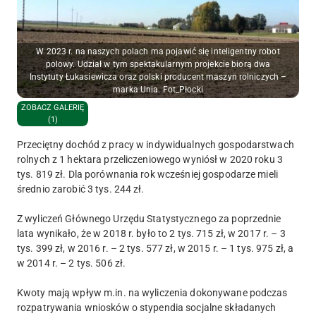
W 2023 r. na naszych polach ma pojawić się inteligentny robot
polowy. Udział w tym spektakularnym projekcie biorą dwa
Instytuty Łukasiewicza oraz polski producent maszyn rolniczych –
marka Unia. Fot_Płocki
ZOBACZ GALERIĘ
(1)
Przeciętny dochód z pracy w indywidualnych gospodarstwach
rolnych z 1 hektara przeliczeniowego wyniósł w 2020 roku 3
tys. 819 zł. Dla porównania rok wcześniej gospodarze mieli
średnio zarobić 3 tys. 244 zł.
Z wyliczeń Głównego Urzędu Statystycznego za poprzednie
lata wynikało, że w 2018 r. było to 2 tys. 715 zł, w 2017 r. – 3
tys. 399 zł, w 2016 r. – 2 tys. 577 zł, w 2015 r. – 1 tys. 975 zł, a
w 2014 r. – 2 tys. 506 zł.
Kwoty mają wpływ m.in. na wyliczenia dokonywane podczas
rozpatrywania wniosków o stypendia socjalne składanych