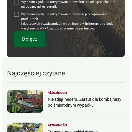
Wyrażam zgodę na otrzymywanie newslettera od Agropolska.pl
na podany adres e-mail.
Wyrażam zgodę na otrzymywanie informacji o najnowszych
produktach
i dostępnych rozwiązaniach w rolnictwie – informacje te będą
wysyłane od APRA sp. z o.o. w imieniu partnerów.
Najczęściej czytane
Aktualności
Nie zdjął hederu. Zarzut dla kombajnisty
po śmiertelnym wypadku
Aktualności