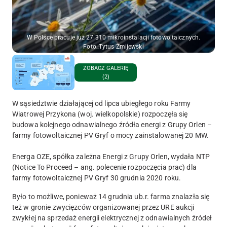
W Polsce pracuje już 27 310 mikroinstalacji fotowoltaicznych.
Foto_Tytus Żmijewski
ZOBACZ GALERIĘ
(2)
W sąsiedztwie działającej od lipca ubiegłego roku Farmy
Wiatrowej Przykona (woj. wielkopolskie) rozpoczęła się
budowa kolejnego odnawialnego źródła energi z Grupy Orlen –
farmy fotowoltaicznej PV Gryf o mocy zainstalowanej 20 MW.
Energa OZE, spółka zależna Energi z Grupy Orlen, wydała NTP
(Notice To Proceed – ang. polecenie rozpoczęcia prac) dla
farmy fotowoltaicznej PV Gryf 30 grudnia 2020 roku.
Było to możliwe, ponieważ 14 grudnia ub.r. farma znalazła się
też w gronie zwycięzców organizowanej przez URE aukcji
zwykłej na sprzedaż energii elektrycznej z odnawialnych źródeł