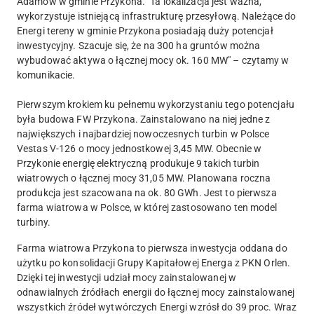
Adamów w gminie Przykona. "Ta lokalizacja jest ważna,
wykorzystuje istniejącą infrastrukturę przesyłową. Należące do
Energi tereny w gminie Przykona posiadają duży potencjał
inwestycyjny. Szacuje się, że na 300 ha gruntów można
wybudować aktywa o łącznej mocy ok. 160 MW" – czytamy w
komunikacie.
Pierwszym krokiem ku pełnemu wykorzystaniu tego potencjału
była budowa FW Przykona. Zainstalowano na niej jedne z
największych i najbardziej nowoczesnych turbin w Polsce
Vestas V-126 o mocy jednostkowej 3,45 MW. Obecnie w
Przykonie energię elektryczną produkuje 9 takich turbin
wiatrowych o łącznej mocy 31,05 MW. Planowana roczna
produkcja jest szacowana na ok. 80 GWh. Jest to pierwsza
farma wiatrowa w Polsce, w której zastosowano ten model
turbiny.
Farma wiatrowa Przykona to pierwsza inwestycja oddana do
użytku po konsolidacji Grupy Kapitałowej Energa z PKN Orlen.
Dzięki tej inwestycji udział mocy zainstalowanej w
odnawialnych źródłach energii do łącznej mocy zainstalowanej
wszystkich źródeł wytwórczych Energi wzrósł do 39 proc. Wraz