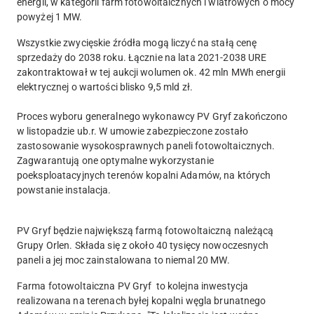
energii, w kategorii farm fotowoltaicznych i wiatrowych o mocy
powyżej 1 MW.
Wszystkie zwycięskie źródła mogą liczyć na stałą cenę
sprzedaży do 2038 roku. Łącznie na lata 2021-2038 URE
zakontraktował w tej aukcji wolumen ok. 42 mln MWh energii
elektrycznej o wartości blisko 9,5 mld zł.
Proces wyboru generalnego wykonawcy PV Gryf zakończono
w listopadzie ub.r. W umowie zabezpieczone zostało
zastosowanie wysokosprawnych paneli fotowoltaicznych.
Zagwarantują one optymalne wykorzystanie
poeksploatacyjnych terenów kopalni Adamów, na których
powstanie instalacja.
PV Gryf będzie największą farmą fotowoltaiczną należącą
Grupy Orlen. Składa się z około 40 tysięcy nowoczesnych
paneli a jej moc zainstalowana to niemal 20 MW.
Farma fotowoltaiczna PV Gryf to kolejna inwestycja
realizowana na terenach byłej kopalni węgla brunatnego