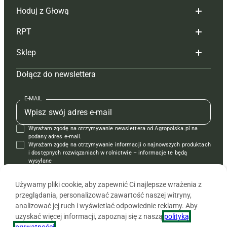
Hoduj z Głową
Redakcja
RPT
Reklama
Hoduj z głową bydło
Sklep
Tagi
Hoduj z głową świnie
Redakcja
Dołącz do newslettera
Mapa serwisu
Prenumerata
Prenumerata
Czasopisma i prenumerata
Kontakt
Redakcja
Reklama
Książki
E-MAIL
Regulamin
Kontakt
Kontakt
Regulamin
Wyrażam zgodę na otrzymywanie newslettera od Agropolska.pl na
Polityka prywatności
Reklama
Krzyżówki
podany adres e-mail.
Wyrażam zgodę na otrzymywanie informacji o najnowszych produktach
i dostępnych rozwiązaniach w rolnictwie – informacje te będą
wysyłane
od APRA sp. z o.o. w imieniu partnerów.
Używamy pliki cookie, aby zapewnić Ci najlepsze wrażenia z
przeglądania, personalizować zawartość naszej witryny,
analizować jej ruch i wyświetlać odpowiednie reklamy. Aby
uzyskać więcej informacji, zapoznaj się z naszą
polityką