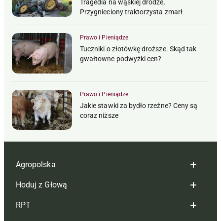
Tragedia na wąskiej drodze.
Przygnieciony traktorzysta zmarł
Prawo i Pieniądze
Tuczniki o złotówkę droższe. Skąd tak
gwałtowne podwyżki cen?
Prawo i Pieniądze
Jakie stawki za bydło rzeźne? Ceny są
coraz niższe
Agropolska
Hoduj z Głową
Redakcja
RPT
Reklama
Hoduj z głową bydło