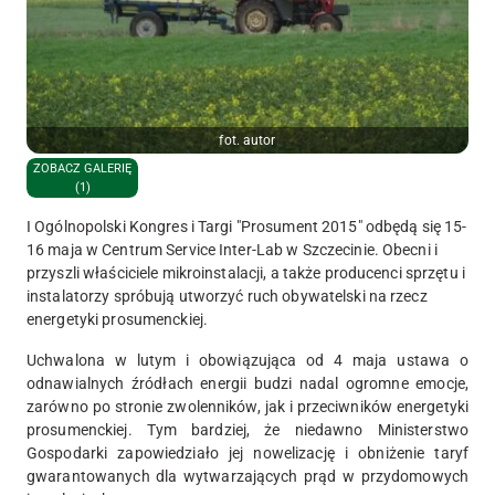
fot. autor
ZOBACZ GALERIĘ
(1)
I Ogólnopolski Kongres i Targi "Prosument 2015"
odbędą się
15-
16 maja w Centrum Service Inter-Lab w Szczecinie.
O
becni i
przyszli właściciele mikroinstalacji, a także producenci sprzętu i
instalatorzy spróbują utworzyć ruch obywatelski na rzecz
energetyki prosumenckiej.
Uchwalona w lutym i obowiązująca od 4 maja ustawa o
odnawialnych źródłach energii budzi nadal ogromne emocje,
zarówno po stronie zwolenników, jak i przeciwników energetyki
prosumenckiej. Tym bardziej, że niedawno Ministerstwo
Gospodarki zapowiedziało jej nowelizację i obniżenie taryf
gwarantowanych dla wytwarzających prąd w przydomowych