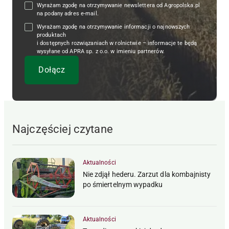
Wyrażam zgodę na otrzymywanie newslettera od Agropolska.pl
na podany adres e-mail.
Wyrażam zgodę na otrzymywanie informacji o najnowszych
produktach
i dostępnych rozwiązaniach w rolnictwie – informacje te będą
wysyłane od APRA sp. z o.o. w imieniu partnerów.
Najczęściej czytane
Aktualności
Nie zdjął hederu. Zarzut dla kombajnisty
po śmiertelnym wypadku
Aktualności