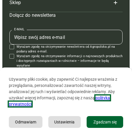
Sklep
Tagi
Hoduj z głową świnie
Redakcja
Dołącz do newslettera
Mapa serwisu
Prenumerata
Prenumerata
Czasopisma i prenumerata
Kontakt
Redakcja
Reklama
Książki
E-MAIL
Regulamin
Kontakt
Kontakt
Regulamin
Wyrażam zgodę na otrzymywanie newslettera od Agropolska.pl na
Polityka prywatności
Reklama
Krzyżówki
podany adres e-mail.
Wyrażam zgodę na otrzymywanie informacji o najnowszych produktach
i dostępnych rozwiązaniach w rolnictwie – informacje te będą
wysyłane
od APRA sp. z o.o. w imieniu partnerów.
Używamy pliki cookie, aby zapewnić Ci najlepsze wrażenia z
przeglądania, personalizować zawartość naszej witryny,
analizować jej ruch i wyświetlać odpowiednie reklamy. Aby
uzyskać więcej informacji, zapoznaj się z naszą
polityką
prywatności
.
Odmawiam
Ustawienia
Zgadzam się
Copyright © 2026 Agencja Promocji Rolnictwa i Agrobiznesu APRA