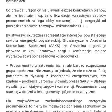
instalacjach.
Co prawda, urzędnicy nie ujawnili jeszcze konkretnych planów,
ale nie jest tajemnicą, że o likwidację korzystnych zapisów
prosumenckich zabiega lobby konwencjonalnej energetyki, od
początku przeciwnej rozwojowi mikroinstalacji OZE.
By stworzyć skuteczną reprezentację interesów powstającego
sektora energetyki obywatelskiej, Stowarzyszenie Akademia
Komunikacji Społecznej (SAKS) ze Szczecina organizuje
pierwsze w kraju branżowe targi i konferencję, mające
wypracować wspólne stanowisko środowiska.
– Prosumenci to z założenia liczna, ale bardzo rozproszona
grupa społeczna. Nie znaczy to jednak, że nie może stać się
partnerem w dyskusji z koncernami energetycznymi, czy
rządem – podkreśla Jarosław Słowiak, prezes SAKS. – Dlatego
wyszliśmy z inicjatywą targów i konferencji. Prosumenci muszą
stać się widoczni, a ich argumenty spójne i merytoryczne.
Dla województwa zachodniopomorskiego energetyka
prosumencka to nie tylko możliwość obniżenia rachunków za
prąd dla mieszkańców, to także szansa na rozwój kolejnej