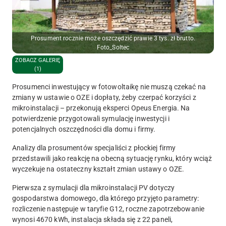
Prosument rocznie może oszczędzić prawie 3 tys. zł brutto.
Foto_Soltec
ZOBACZ GALERIĘ
(1)
Prosumenci inwestujący w fotowoltaikę nie muszą czekać na
zmiany w ustawie o OZE i dopłaty, żeby czerpać korzyści z
mikroinstalacji – przekonują eksperci Opeus Energia. Na
potwierdzenie przygotowali symulację inwestycji i
potencjalnych oszczędności dla domu i firmy.
Analizy dla prosumentów specjaliści z płockiej firmy
przedstawili jako reakcję na obecną sytuację rynku, który wciąż
wyczekuje na ostateczny kształt zmian ustawy o OZE.
Pierwsza z symulacji dla mikroinstalacji PV dotyczy
gospodarstwa domowego, dla którego przyjęto parametry:
rozliczenie następuje w taryfie G12, roczne zapotrzebowanie
wynosi 4670 kWh, instalacja składa się z 22 paneli,