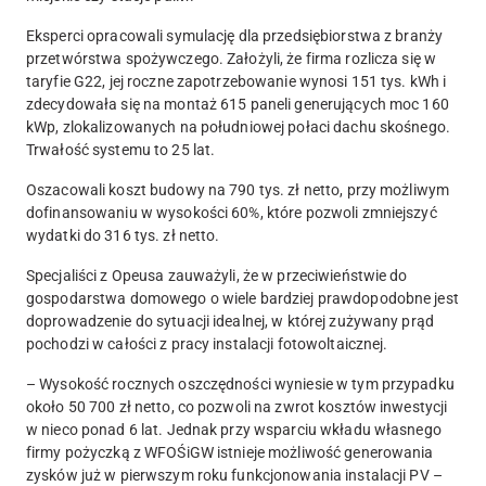
Eksperci opracowali symulację dla przedsiębiorstwa z branży
przetwórstwa spożywczego. Założyli, że firma rozlicza się w
taryfie G22, jej roczne zapotrzebowanie wynosi 151 tys. kWh i
zdecydowała się na montaż 615 paneli generujących moc 160
kWp, zlokalizowanych na południowej połaci dachu skośnego.
Trwałość systemu to 25 lat.
Oszacowali koszt budowy na 790 tys. zł netto, przy możliwym
dofinansowaniu w wysokości 60%, które pozwoli zmniejszyć
wydatki do 316 tys. zł netto.
Specjaliści z Opeusa zauważyli, że w przeciwieństwie do
gospodarstwa domowego o wiele bardziej prawdopodobne jest
doprowadzenie do sytuacji idealnej, w której zużywany prąd
pochodzi w całości z pracy instalacji fotowoltaicznej.
– Wysokość rocznych oszczędności wyniesie w tym przypadku
około 50 700 zł netto, co pozwoli na zwrot kosztów inwestycji
w nieco ponad 6 lat. Jednak przy wsparciu wkładu własnego
firmy pożyczką z WFOŚiGW istnieje możliwość generowania
zysków już w pierwszym roku funkcjonowania instalacji PV –