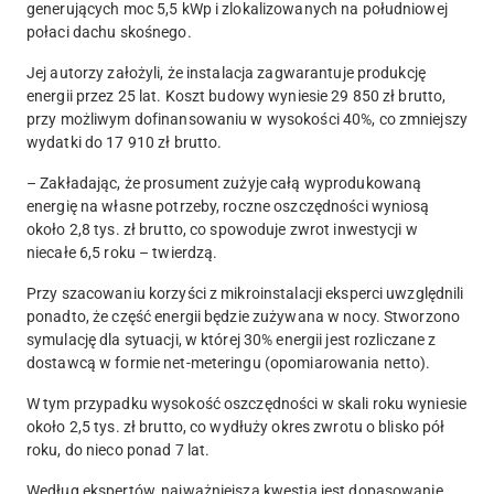
generujących moc 5,5 kWp i zlokalizowanych na południowej
połaci dachu skośnego.
Jej autorzy założyli, że instalacja zagwarantuje produkcję
energii przez 25 lat. Koszt budowy wyniesie 29 850 zł brutto,
przy możliwym dofinansowaniu w wysokości 40%, co zmniejszy
wydatki do 17 910 zł brutto.
– Zakładając, że prosument zużyje całą wyprodukowaną
energię na własne potrzeby, roczne oszczędności wyniosą
około 2,8 tys. zł brutto, co spowoduje zwrot inwestycji w
niecałe 6,5 roku – twierdzą.
Przy szacowaniu korzyści z mikroinstalacji eksperci uwzględnili
ponadto, że część energii będzie zużywana w nocy. Stworzono
symulację dla sytuacji, w której 30% energii jest rozliczane z
dostawcą w formie net-meteringu (opomiarowania netto).
W tym przypadku wysokość oszczędności w skali roku wyniesie
około 2,5 tys. zł brutto, co wydłuży okres zwrotu o blisko pół
roku, do nieco ponad 7 lat.
Według ekspertów, najważniejszą kwestią jest dopasowanie