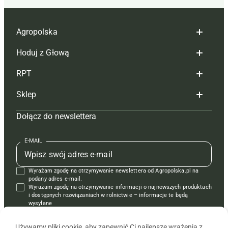
Agropolska
Hoduj z Głową
Redakcja
RPT
Reklama
Hoduj z głową bydło
Sklep
Tagi
Hoduj z głową świnie
Redakcja
Dołącz do newslettera
Mapa serwisu
Prenumerata
Prenumerata
Czasopisma i prenumerata
Kontakt
Redakcja
Reklama
Książki
E-MAIL
Regulamin
Kontakt
Kontakt
Regulamin
Wyrażam zgodę na otrzymywanie newslettera od Agropolska.pl na
Polityka prywatności
Reklama
Krzyżówki
podany adres e-mail.
Wyrażam zgodę na otrzymywanie informacji o najnowszych produktach
i dostępnych rozwiązaniach w rolnictwie – informacje te będą
wysyłane
od APRA sp. z o.o. w imieniu partnerów.
Używamy pliki cookie, aby zapewnić Ci najlepsze wrażenia z