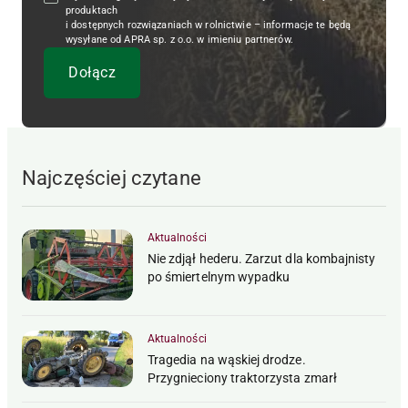
produktach
i dostępnych rozwiązaniach w rolnictwie – informacje te będą
wysyłane od APRA sp. z o.o. w imieniu partnerów.
Najczęściej czytane
Aktualności
Nie zdjął hederu. Zarzut dla kombajnisty
po śmiertelnym wypadku
Aktualności
Tragedia na wąskiej drodze.
Przygnieciony traktorzysta zmarł