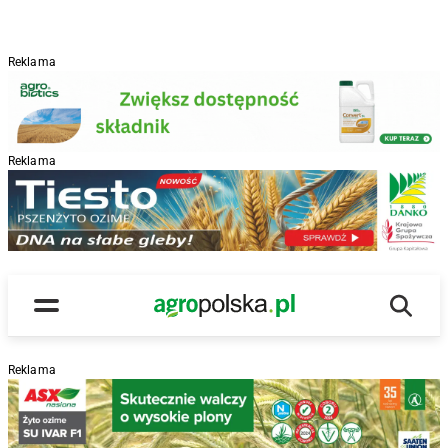
Reklama
Reklama
R
Wyszu
Main Logo
Menu
Reklama