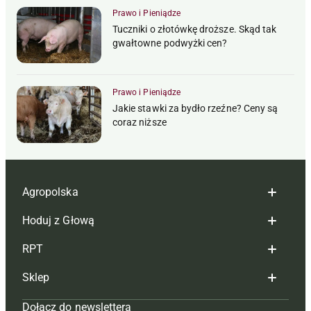
Prawo i Pieniądze
Tuczniki o złotówkę droższe. Skąd tak
gwałtowne podwyżki cen?
Prawo i Pieniądze
Jakie stawki za bydło rzeźne? Ceny są
coraz niższe
Agropolska
Hoduj z Głową
Redakcja
RPT
Reklama
Hoduj z głową bydło
Sklep
Tagi
Hoduj z głową świnie
Redakcja
Dołącz do newslettera
Mapa serwisu
Prenumerata
Prenumerata
Czasopisma i prenumerata