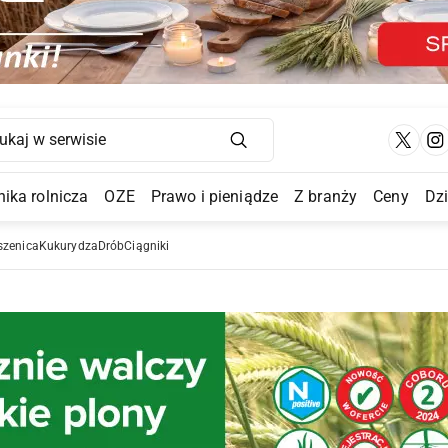
Main Navigation
ika rolnicza
OZE
Prawo i pieniądze
Z branży
Ceny
Dz
a Submenu
szenica
Kukurydza
Drób
Ciągniki