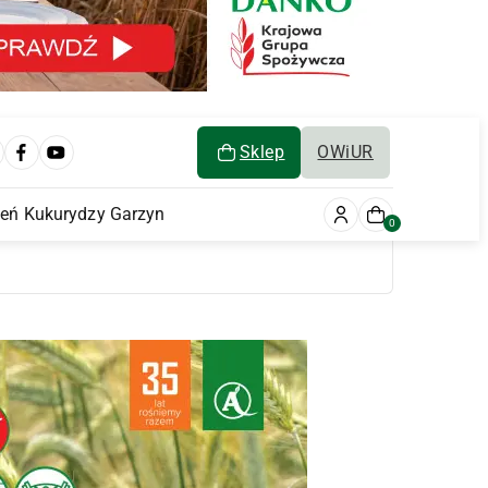
Sklep
OWiUR
ień Kukurydzy Garzyn
0