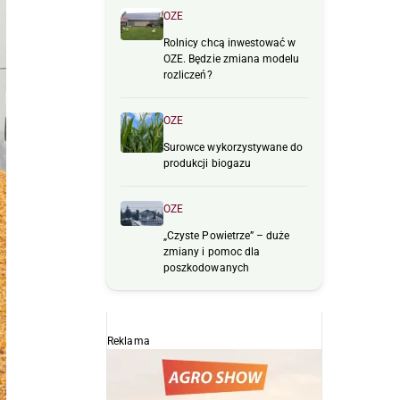
OZE
Rolnicy chcą inwestować w
OZE. Będzie zmiana modelu
rozliczeń?
OZE
Surowce wykorzystywane do
produkcji biogazu
OZE
„Czyste Powietrze” – duże
zmiany i pomoc dla
poszkodowanych
Reklama