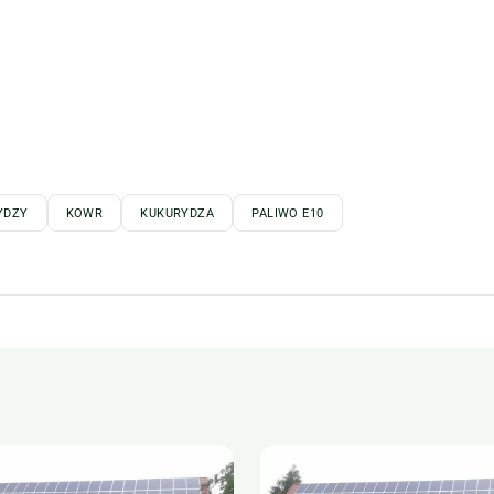
YDZY
KOWR
KUKURYDZA
PALIWO E10