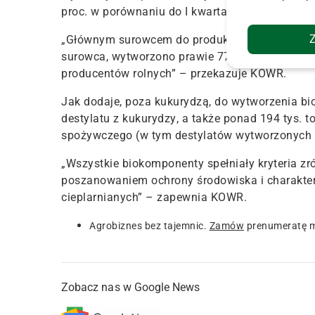
proc. w porównaniu do I kwartału 2023 r.
„
Głównym surowcem do produkcji bioetanolu w I
surowca, wytworzono prawie 77 tys. ton bioetan
producentów rolnych” – przekazuje KOWR.
Jak dodaje, poza kukurydzą,
do wytworzenia bio
destylatu z kukurydzy
, a także ponad 194 tys. 
spożywczego (w tym destylatów wytworzonych z
„Wszystkie biokomponenty spełniały kryteria z
poszanowaniem ochrony środowiska i charakte
cieplarnianych” – zapewnia KOWR.
Agrobiznes bez tajemnic.
Zamów
prenumeratę m
Zobacz nas w Google News