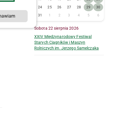
24
25
26
27
28
29
30
mawiam
31
1
2
3
4
5
6
o
h
Sobota 22 sierpnia 2026
XXIV Międzynarodowy Festiwal
Starych Ciągników i Maszyn
Rolniczych im. Jerzego Samelczaka