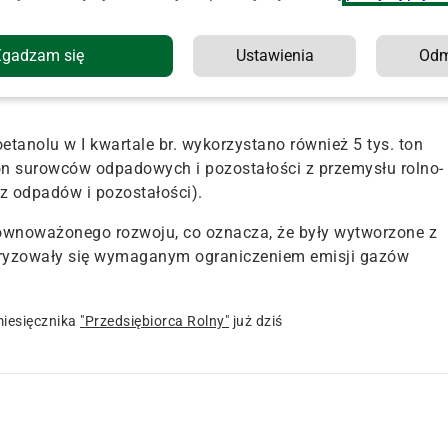
Zgadzam się
Ustawienia
Od
 kwartale 2024 r. była kukurydza.
Z ponad 260 tys. ton teg
olu. Kukurydza ta niemal w całości pochodziła od krajowyc
etanolu w I kwartale br. wykorzystano również 5 tys. ton
ton surowców odpadowych i pozostałości z przemysłu rolno-
 odpadów i pozostałości).
równoważonego rozwoju, co oznacza, że były wytworzone z
ryzowały się wymaganym ograniczeniem emisji gazów
iesięcznika
"Przedsiębiorca Rolny"
już dziś