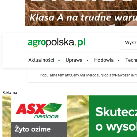
Main Logo
Aktualności
Uprawa
Hodowla
Techn
Aktualności Submenu
Uprawa Submenu
Hodowl
Popularne tematy:
Ceny
ASF
Mercosur
Dopłaty
Nawożenie
P
Reklama