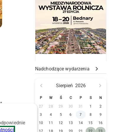
Nadchodzące wydarzenia
Sierpień
2026
P
W
Ś
C
P
S
N
)
”
27
28
29
30
31
1
2
3
4
5
6
7
8
9
 odpowiednie
10
11
12
13
14
15
16
6
atności
.
17
18
19
20
21
22
23