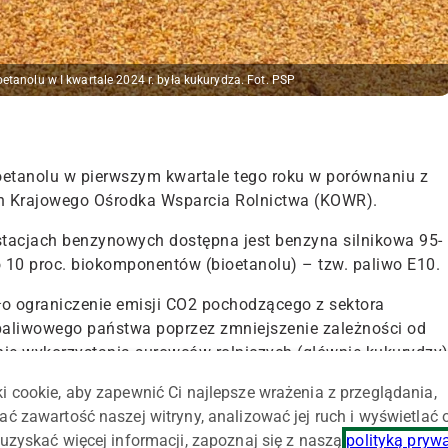
tanolu w I kwartale 2024 r. była kukurydza. Fot. PSP
oetanolu w pierwszym kwartale tego roku w porównaniu z
h Krajowego Ośrodka Wsparcia Rolnictwa (KOWR).
stacjach benzynowych dostępna jest benzyna silnikowa 95-
10 proc. biokomponentów (bioetanolu) – tzw. paliwo E10.
ło
ograniczenie emisji CO2 pochodzącego z sektora
aliwowego państwa poprzez zmniejszenie zależności od
ie wykorzystania surowców rolniczych (głównie kukurydzy
i cookie, aby zapewnić Ci najlepsze wrażenia z przeglądania,
ytwarzało 8 producentów biokomponentów. Łącznie
ać zawartość naszej witryny, analizować jej ruch i wyświetlać
 co oznacza wzrost produkcji tego biokomponentu o ponad 2
uzyskać więcej informacji, zapoznaj się z naszą
polityką pryw