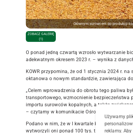
Głównym surowcem do produkcji bioe
ZOBACZ GALERIĘ
(1)
O ponad jedną czwartą wzrosło wytwarzanie bi
adekwatnym okresem 2023 r. – wynika z danyc
KOWR przypomina, że od 1 stycznia 2024 r. na 
oktanowa o nowym standardzie, zawierająca do 
„
Celem wprowadzenia do obrotu tego paliwa by
transportowego, wzmocnienie bezpieczeństwa p
importu surowców kopalnych, a także
zwiększen
– czytamy w komunikacie Ośrodka.
Używamy plik
Podano w nim, że w I kwartale br. bioetanol w
personalizow
wytworzyli oni ponad 100 tys. ton bioetanolu,
reklamy. Aby 