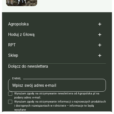
Agropolska
Hoduj z Głową
Redakcja
RPT
Reklama
Hoduj z głową bydło
Sklep
Tagi
Hoduj z głową świnie
Redakcja
Dołącz do newslettera
Mapa serwisu
Prenumerata
Prenumerata
Czasopisma i prenumerata
Kontakt
Redakcja
Reklama
Książki
E-MAIL
Regulamin
Kontakt
Kontakt
Regulamin
Wyrażam zgodę na otrzymywanie newslettera od Agropolska.pl na
Polityka prywatności
Reklama
Krzyżówki
podany adres e-mail.
Wyrażam zgodę na otrzymywanie informacji o najnowszych produktach
i dostępnych rozwiązaniach w rolnictwie – informacje te będą
wysyłane
od APRA sp. z o.o. w imieniu partnerów.