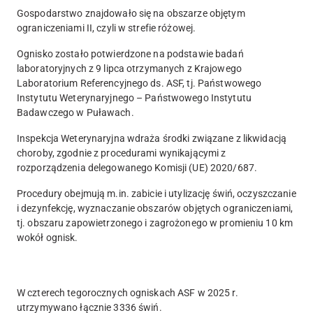
Gospodarstwo znajdowało się na
obszarze objętym
ograniczeniami II
, czyli w
strefie różowej
.
Ognisko zostało potwierdzone na podstawie badań
laboratoryjnych z 9 lipca otrzymanych z Krajowego
Laboratorium Referencyjnego ds. ASF, tj. Państwowego
Instytutu Weterynaryjnego – Państwowego Instytutu
Badawczego w Puławach.
Inspekcja Weterynaryjna wdraża środki związane z likwidacją
choroby, zgodnie z procedurami wynikającymi z
rozporządzenia delegowanego Komisji (UE) 2020/687.
Procedury obejmują m.in. zabicie i utylizację świń, oczyszczanie
i dezynfekcję, wyznaczanie obszarów objętych ograniczeniami,
tj. obszaru zapowietrzonego i zagrożonego w promieniu 10 km
wokół ognisk.
W czterech tegorocznych ogniskach ASF w 2025 r.
utrzymywano łącznie
3336 świń
.