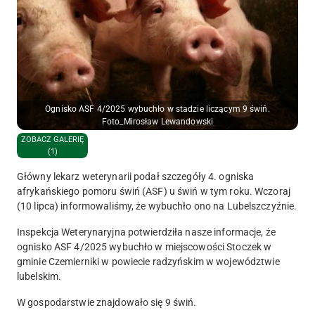
Ognisko ASF 4/2025 wybuchło w stadzie liczącym 9 świń.
Foto_Mirosław Lewandowski
ZOBACZ GALERIĘ
(1)
Główny lekarz weterynarii podał szczegóły 4. ogniska
afrykańskiego pomoru świń (ASF) u świń w tym roku. Wczoraj
(10 lipca) informowaliśmy, że wybuchło ono na Lubelszczyźnie.
Inspekcja Weterynaryjna potwierdziła nasze informacje, że
ognisko ASF 4/2025 wybuchło w miejscowości
Stoczek
w
gminie
Czemierniki
w powiecie
radzyńskim
w województwie
lubelskim
.
W gospodarstwie znajdowało się
9 świń
.