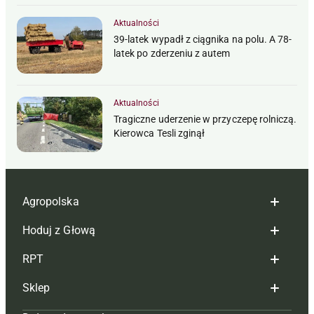
Aktualności
39-latek wypadł z ciągnika na polu. A 78-
latek po zderzeniu z autem
Aktualności
Tragiczne uderzenie w przyczepę rolniczą.
Kierowca Tesli zginął
Agropolska
Hoduj z Głową
Redakcja
RPT
Reklama
Hoduj z głową bydło
Sklep
Tagi
Hoduj z głową świnie
Redakcja