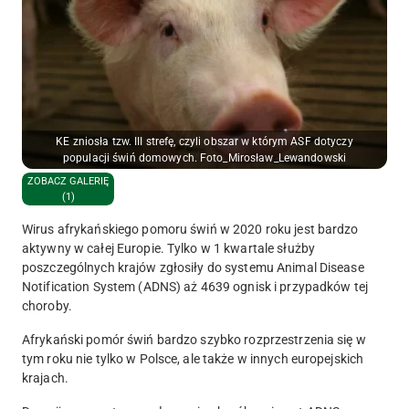
KE zniosła tzw. III strefę, czyli obszar w którym ASF dotyczy
populacji świń domowych. Foto_Mirosław_Lewandowski
ZOBACZ GALERIĘ
(1)
Wirus afrykańskiego pomoru świń w 2020 roku jest bardzo
aktywny w całej Europie. Tylko w 1 kwartale służby
poszczególnych krajów zgłosiły do systemu
Animal Disease
Notification System (ADNS
) aż
4
639 ognisk i
przypadków
tej
choroby.
Afrykański pomór świń bardzo szybko rozprzestrzenia się w
tym roku nie tylko w Polsce, ale także w innych europejskich
krajach.