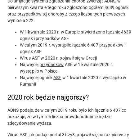
Do unijnego systemu zgłaszania chorób zwierząt ADNS, w
pierwszym kwartale tego roku zgłoszono ogółem 4639 ognisk
oraz przypadków tej choroby z czego liczba tych pierwszych
wyniosła 222.
W
1 kwartale
2020 r. w Europie stwierdzono łącznie
4
639
ognisk i
przypadków
ASF
W całym 2019 r. wystąpiło łącznie 6 407 przypadków i
ognisk ASF
Wirus ASF w 2020 r. pojawił się w Grecji
Najwięcej
przypadków
ASF w 1 kwartale 2020 r.
wystąpiło w Polsce
Najwięcej ognisk
ASF
w 1 kwartale 2020 r. wystąpiło w
Rumunii
2020 rok będzie najgorszy?
ADNS podaje, że w całym 2019 roku było ich łącznie 6 407 co
pokazuje, że w tym ich liczba prawdopodobnie będzie
zdecydowanie wyższa.
Wirus ASF, jak podaje portal 3trzy3, pojawił się po raz pierwszy