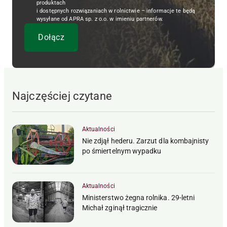
produktach
i dostępnych rozwiązaniach w rolnictwie – informacje te będą
wysyłane od APRA sp. z o.o. w imieniu partnerów.
Najczęściej czytane
Aktualności
Nie zdjął hederu. Zarzut dla kombajnisty
po śmiertelnym wypadku
Aktualności
Ministerstwo żegna rolnika. 29-letni
Michał zginął tragicznie