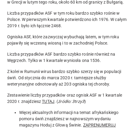
w Grecji w lutym tego roku, około 60 km od granicy z Bułgarią.
Liczba przypadków ASF w tym roku bardzo szybko rośnie w
Polsce. W pierwszym kwartale potwierdzono ich 1976. W całym
2019 r. było ich łącznie 2468.
Ogniska ASF, które zazwyczaj wybuchają latem, w tym roku
pojawiły się wczesną wiosną i to w zachodniej Polsce.
Liczba przypadków ASF bardzo szybko rośnie również na
Węgrzech. Tylko w 1 kwartale wyniosła ona 1536.
Z kolei w Rumunii wirus bardzo szybko szerzy się w populacji
świń. Od stycznia do marca 2020 r. tamtejsze służby
weterynaryjne odnotowały aż 203 ogniska tej choroby.
Zestawienie liczby przypadków oraz ognisk ASF w 1 kwartale
2020 r. znajdziesz
TUTAJ
. (
źródło: 3trzy3
)
Więcej aktualnych informacji na temat afrykańskiego
pomoru świń znajdziesz w najnowszym wydaniu
magazynu Hoduj z Głową Świnie.
ZAPRENUMERUJ