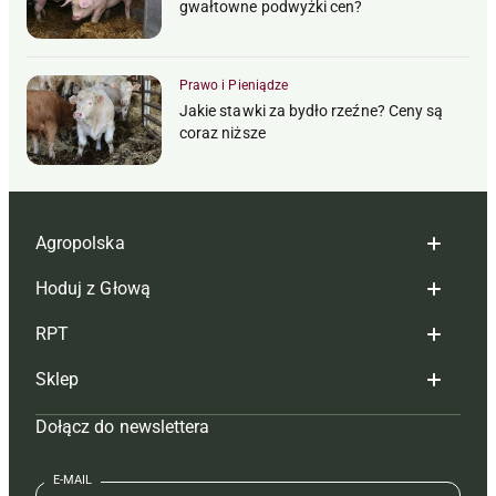
gwałtowne podwyżki cen?
Prawo i Pieniądze
Jakie stawki za bydło rzeźne? Ceny są
coraz niższe
Agropolska
Hoduj z Głową
Redakcja
RPT
Reklama
Hoduj z głową bydło
Sklep
Tagi
Hoduj z głową świnie
Redakcja
Dołącz do newslettera
Mapa serwisu
Prenumerata
Prenumerata
Czasopisma i prenumerata
Kontakt
Redakcja
Reklama
Książki
E-MAIL