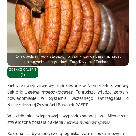
Rolnik będzie mógł wytworzyć np. szynki czy kiełbasy i sprzedać
np. turyście lub sąsiadowi. Foto_Krzysztof Zacharuk
ZOBACZ GALERIĘ
(1)
Kiełbaski wieprzowe wyprodukowane w Niemczech zawierały
bakterię
Listeria monocytogenes
. Tamtejsze władze zgłosiły
powiadomienie w Systemie Wczesnego Ostrzegania o
Niebezpiecznej Żywności i Paszach RASFF.
W kiełbasie wieprzowej wyprodukowanej w Niemczech
stwierdzona została bakteria
Listeria monocytogenes.
Bakteria ta była przyczyną ogniska zatruć pokarmowych u