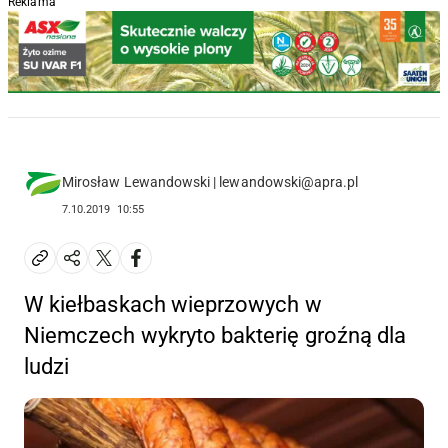
Reklama
Mirosław Lewandowski | lewandowski@apra.pl
7.10.2019
10:55
W kiełbaskach wieprzowych w
Niemczech wykryto bakterię groźną dla
ludzi