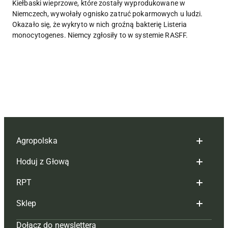
Kiełbaski wieprzowe, które zostały wyprodukowane w
Niemczech, wywołały ognisko zatruć pokarmowych u ludzi.
Okazało się, że wykryto w nich groźną bakterię Listeria
monocytogenes. Niemcy zgłosiły to w systemie RASFF.
Agropolska
Hoduj z Głową
Redakcja
RPT
Reklama
Hoduj z głową bydło
Sklep
Tagi
Hoduj z głową świnie
Redakcja
Dołącz do newslettera
Mapa serwisu
Prenumerata
Prenumerata