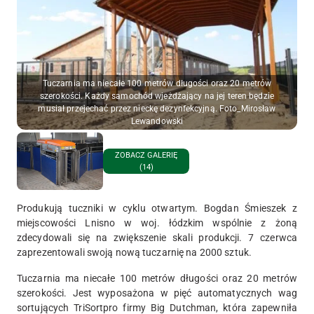
Tuczarnia ma niecałe 100 metrów długości oraz 20 metrów
szerokości. Każdy samochód wjeżdżający na jej teren będzie
musiał przejechać przez nieckę dezynfekcyjną. Foto_Mirosław
Lewandowski
ZOBACZ GALERIĘ
(14)
Produkują tuczniki w cyklu otwartym. Bogdan Śmieszek z
miejscowości Lnisno w woj. łódzkim wspólnie z żoną
zdecydowali się na zwiększenie skali produkcji. 7 czerwca
zaprezentowali swoją nową tuczarnię na 2000 sztuk.
Tuczarnia ma niecałe 100 metrów długości oraz 20 metrów
szerokości. Jest wyposażona w pięć automatycznych wag
sortujących TriSortpro firmy Big Dutchman, która zapewniła