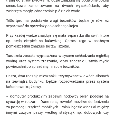
trafią do strefy bytowania, gdzie znajdują się podwójne poidła
smoczkowe zamontowane na dwóch wysokościach, aby
zwierzęta mogły jednocześnie pić z nich wodę.
TriSortpro na podstawie wagi tuczników będzie je również
separować do sprzedaży do osobnego kojca.
Przy każdej wadze znajduje się mała separatka dla świń, które
np. będą cierpieć na kulawiznę. Oprócz tego w osobnym
pomieszczeniu znajduje się tzw. szpital.
Tuczarnia została wyposażona w system schładzania mgiełką
wodną oraz system zraszania, który znacznie ułatwia mycie
powierzchni po sprzedanym rzucie tuczników.
Pasza, dwa rodzaje mieszanki utrzymywane w dwóch silosach
na zewnątrz budynku, będzie rozprowadzana przez system
łańuchowo-krążkowy.
– Komputer produkcyjny zapewni hodowcy pełen podgląd na
sytuację w tuczarni. Dane te są również możliwe do śledzenia
za pomocą urządzeń mobilnych. Rolnik będzie wiedział między
innymi zużycie paszy według statystyk np. dobowych czy