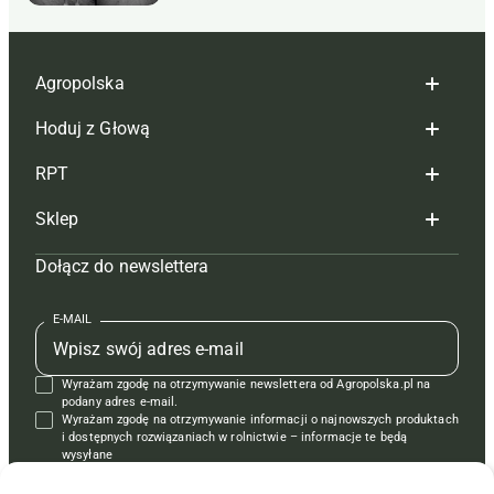
Agropolska
Hoduj z Głową
Redakcja
RPT
Reklama
Hoduj z głową bydło
Sklep
Tagi
Hoduj z głową świnie
Redakcja
Dołącz do newslettera
Mapa serwisu
Prenumerata
Prenumerata
Czasopisma i prenumerata
Kontakt
Redakcja
Reklama
Książki
E-MAIL
Regulamin
Kontakt
Kontakt
Regulamin
Wyrażam zgodę na otrzymywanie newslettera od Agropolska.pl na
Polityka prywatności
Reklama
Krzyżówki
podany adres e-mail.
Wyrażam zgodę na otrzymywanie informacji o najnowszych produktach
i dostępnych rozwiązaniach w rolnictwie – informacje te będą
wysyłane
od APRA sp. z o.o. w imieniu partnerów.