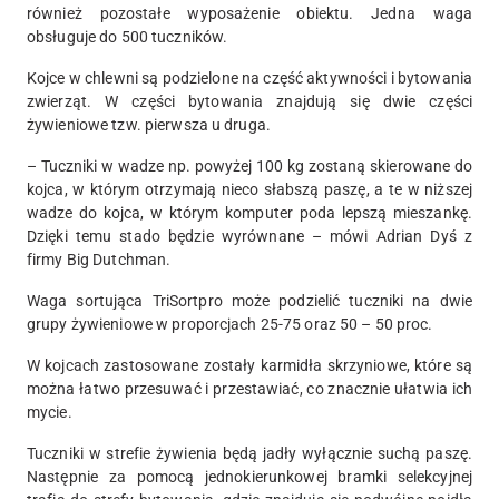
również pozostałe wyposażenie obiektu. Jedna waga
obsługuje do 500 tuczników.
Kojce w chlewni są podzielone na część aktywności i bytowania
zwierząt. W części bytowania znajdują się dwie części
żywieniowe tzw. pierwsza u druga.
– Tuczniki w wadze np. powyżej 100 kg zostaną skierowane do
kojca, w którym otrzymają nieco słabszą paszę, a te w niższej
wadze do kojca, w którym komputer poda lepszą mieszankę.
Dzięki temu stado będzie wyrównane – mówi Adrian Dyś z
firmy Big Dutchman.
Waga sortująca TriSortpro może podzielić tuczniki na dwie
grupy żywieniowe w proporcjach 25-75 oraz 50 – 50 proc.
W kojcach zastosowane zostały karmidła skrzyniowe, które są
można łatwo przesuwać i przestawiać, co znacznie ułatwia ich
mycie.
Tuczniki w strefie żywienia będą jadły wyłącznie suchą paszę.
Następnie za pomocą jednokierunkowej bramki selekcyjnej