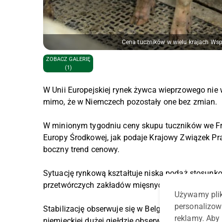
Cena tuczników w wielu krajach Wsp
ZOBACZ GALERIĘ
(1)
W Unii Europejskiej rynek żywca wieprzowego nie 
mimo, że w Niemczech pozostały one bez zmian.
W minionym tygodniu ceny skupu tuczników we Fra
Europy Środkowej, jak podaje Krajowy Związek P
boczny trend cenowy.
Sytuację rynkową kształtuje niska podaż stosunk
przetwórczych zakładów mięsnych.
Używamy plik
personalizow
Stabilizację obserwuje się w Belgii, Holandii, Dani
reklamy. Aby 
niemieckiej dużej giełdzie obserwujemy stagnację