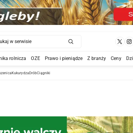
Main Navigation
ika rolnicza
OZE
Prawo i pieniądze
Z branży
Ceny
Dz
a Submenu
szenica
Kukurydza
Drób
Ciągniki