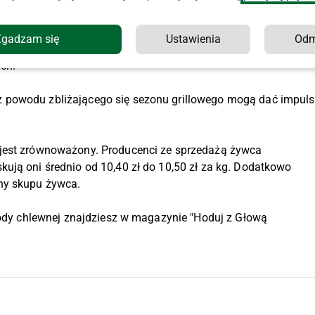
liczeniu na polską walutę daje około 10,72 zł.
Zgadzam się
Ustawienia
Od
rzetwórnie intensywnie negocjują możliwość sprzedaży swoich
ych.
 powodu zbliżającego się sezonu grillowego mogą dać impuls
 jest zrównoważony. Producenci ze sprzedażą żywca
ują oni średnio od 10,40 zł do 10,50 zł za kg. Dodatkowo
ny skupu żywca.
rzody chlewnej znajdziesz w magazynie "Hoduj z Głową