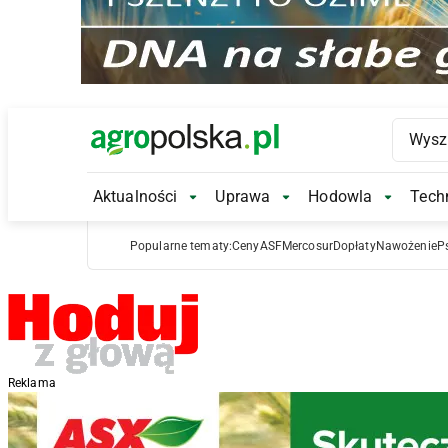
Main Logo
Aktualności
Uprawa
Hodowla
Techn
Aktualności Submenu
Uprawa Submenu
Hodowl
Popularne tematy:
Ceny
ASF
Mercosur
Dopłaty
Nawożenie
P
Reklama