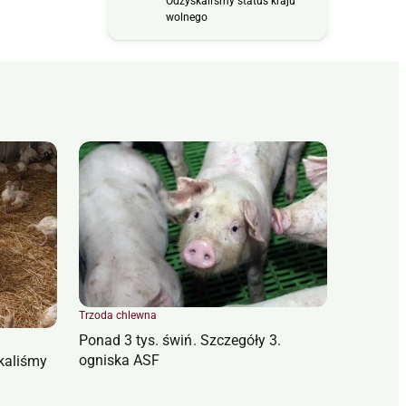
Odzyskaliśmy status kraju
wolnego
Trzoda chlewna
Ponad 3 tys. świń. Szczegóły 3.
ogniska ASF
kaliśmy