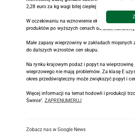
2,28 euro za kg wagi bitej ciepłej (wbc), co w prze
W oczekiwaniu na wznowienie eksportu do Azji, p
produktów po wyższych cenach do sieci handlow
Małe zapasy wieprzowiny w zakładach mięsnych z
do dalszych wzrostów cen skupu.
Na rynku krajowym podaż i popyt na wieprzowinę
wieprzowego nie mają problemów. Za klasę E uzysk
okres przedświąteczny może zwiększyć popyt i ce
Więcej informacji na temat hodowli i produkcji t
Świnie".
ZAPRENUMERUJ
Zobacz nas w Google News