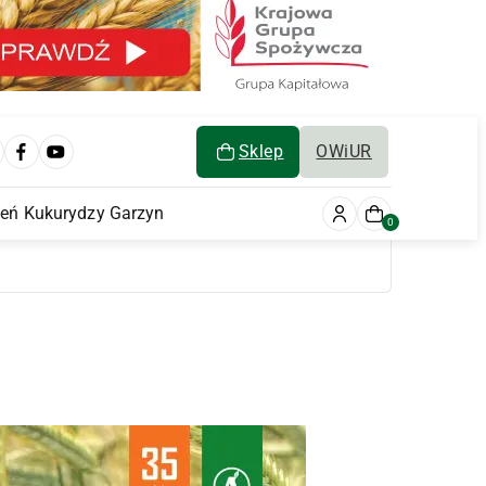
Sklep
OWiUR
ień Kukurydzy Garzyn
0