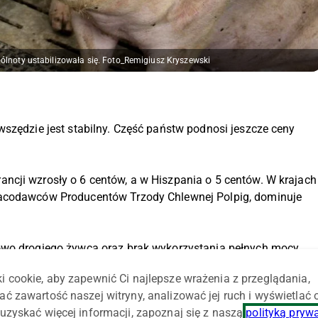
ólnoty ustabilizowała się. Foto_Remigiusz Kryszewski
wszędzie jest stabilny. Część państw podnosi jeszcze ceny
ncji wzrosły o 6 centów, a w Hiszpania o 5 centów. W krajach
racodawców Producentów Trzody Chlewnej Polpig, dominuje
owo drogiego żywca oraz brak wykorzystania pełnych mocy
i cookie, aby zapewnić Ci najlepsze wrażenia z przeglądania,
ać zawartość naszej witryny, analizować jej ruch i wyświetlać
i i Austrii, gdzie ceny pozostały bez zmian. Również na
uzyskać więcej informacji, zapoznaj się z naszą
polityką pryw
. Tamtejsze notowania tuczników utrzymały się na poziomie