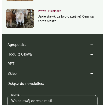
Prawo i Pieniądze
Jakie stawki za bydło rzeźne? Ceny są
coraz niższe
Agropolska
Hoduj z Głową
Redakcja
RPT
Reklama
Hoduj z głową bydło
Sklep
Tagi
Hoduj z głową świnie
Redakcja
Dołącz do newslettera
Mapa serwisu
Prenumerata
Prenumerata
Czasopisma i prenumerata
Kontakt
Redakcja
Reklama
Książki
E-MAIL
Regulamin
Kontakt
Kontakt
Regulamin