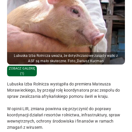
Lubuska Izba Rolnicza uważa, że dotychczasowe zasady walki z
ASF są mało skuteczne. Foto_Dariusz Kucman
ZOBACZ GALERIĘ
(1)
Lubuska Izba Rolnicza wystąpiła do premiera Mateusza
Morawieckiego, by przejął rolę koordynatora prac zespołu do
spraw zwalczania afrykańskiego pomoru świń w kraju.
W opinii LIR, zmiana powinna się przyczynić do poprawy
koordynacji działań resortów rolnictwa, infrastruktury, spraw
wewnętrznych, ochrony środowiska i finansów w ramach
zmagań z wirusem.