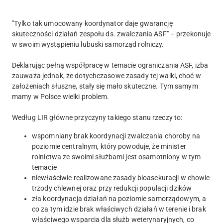
"Tylko tak umocowany koordynator daje gwarancję
skuteczności działań zespołu ds. zwalczania ASF" – przekonuje
w swoim wystąpieniu lubuski samorząd rolniczy.
Deklarując pełną współpracę w temacie ograniczania ASF, izba
zauważa jednak, że dotychczasowe zasady tej walki, choć w
założeniach słuszne, stały się mało skuteczne. Tym samym
mamy w Polsce wielki problem.
Według LIR główne przyczyny takiego stanu rzeczy to:
wspomniany brak koordynacji zwalczania choroby na
poziomie centralnym, który powoduje, że minister
rolnictwa ze swoimi służbami jest osamotniony w tym
temacie
niewłaściwie realizowane zasady bioasekuracji w chowie
trzody chlewnej oraz przy redukcji populacji dzików
zła koordynacja działań na poziomie samorządowym, a
co za tym idzie brak właściwych działań w terenie i brak
właściwego wsparcia dla służb weterynaryjnych, co