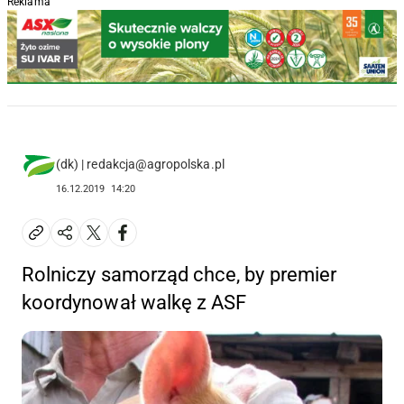
Reklama
(dk) | redakcja@agropolska.pl
16.12.2019
14:20
Rolniczy samorząd chce, by premier
koordynował walkę z ASF