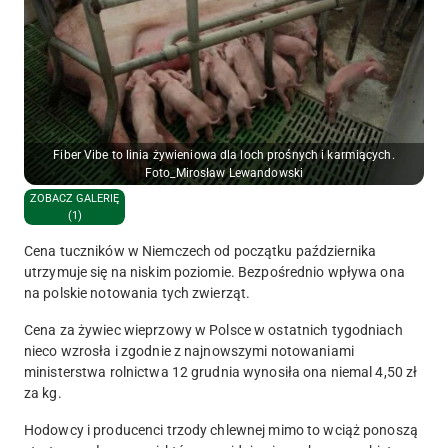
Fiber Vibe to linia żywieniowa dla loch prośnych i karmiących.
Foto_Mirosław Lewandowski
ZOBACZ GALERIĘ
(1)
Cena tuczników w Niemczech od początku października
utrzymuje się na niskim poziomie. Bezpośrednio wpływa ona
na polskie notowania tych zwierząt.
Cena za żywiec wieprzowy w Polsce w ostatnich tygodniach
nieco wzrosła i zgodnie z najnowszymi notowaniami
ministerstwa rolnictwa 12 grudnia wynosiła ona niemal 4,50 zł
za kg.
Hodowcy i producenci trzody chlewnej mimo to wciąż ponoszą