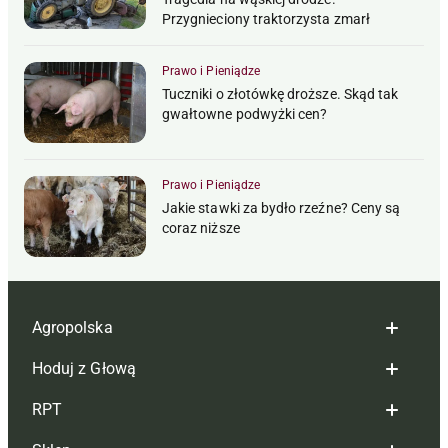
Przygnieciony traktorzysta zmarł
Prawo i Pieniądze
Tuczniki o złotówkę droższe. Skąd tak
gwałtowne podwyżki cen?
Prawo i Pieniądze
Jakie stawki za bydło rzeźne? Ceny są
coraz niższe
Agropolska
Hoduj z Głową
Redakcja
RPT
Reklama
Hoduj z głową bydło