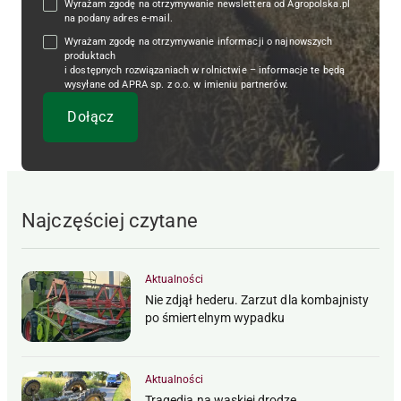
Wyrażam zgodę na otrzymywanie newslettera od Agropolska.pl
na podany adres e-mail.
Wyrażam zgodę na otrzymywanie informacji o najnowszych
produktach
i dostępnych rozwiązaniach w rolnictwie – informacje te będą
wysyłane od APRA sp. z o.o. w imieniu partnerów.
Najczęściej czytane
Aktualności
Nie zdjął hederu. Zarzut dla kombajnisty
po śmiertelnym wypadku
Aktualności
Tragedia na wąskiej drodze.