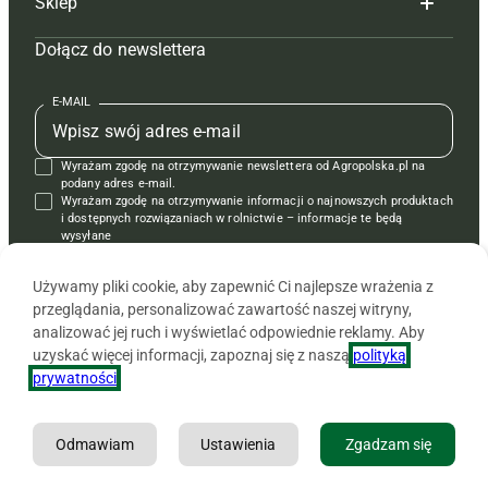
Sklep
Tagi
Hoduj z głową świnie
Redakcja
Dołącz do newslettera
Mapa serwisu
Prenumerata
Prenumerata
Czasopisma i prenumerata
Kontakt
Redakcja
Reklama
Książki
E-MAIL
Regulamin
Kontakt
Kontakt
Regulamin
Wyrażam zgodę na otrzymywanie newslettera od Agropolska.pl na
Polityka prywatności
Reklama
Krzyżówki
podany adres e-mail.
Wyrażam zgodę na otrzymywanie informacji o najnowszych produktach
i dostępnych rozwiązaniach w rolnictwie – informacje te będą
wysyłane
od APRA sp. z o.o. w imieniu partnerów.
Używamy pliki cookie, aby zapewnić Ci najlepsze wrażenia z
przeglądania, personalizować zawartość naszej witryny,
analizować jej ruch i wyświetlać odpowiednie reklamy. Aby
uzyskać więcej informacji, zapoznaj się z naszą
polityką
prywatności
.
Odmawiam
Ustawienia
Zgadzam się
Copyright © 2026 Agencja Promocji Rolnictwa i Agrobiznesu APRA