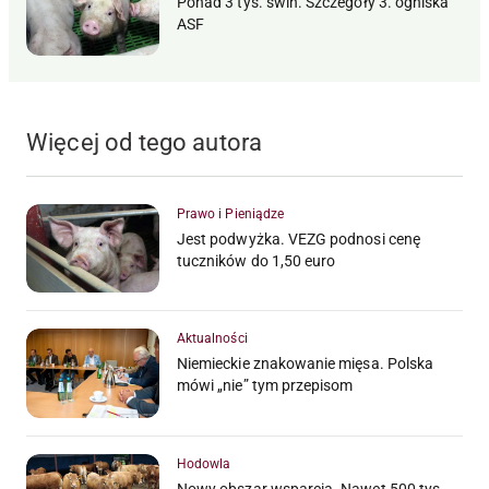
Ponad 3 tys. świń. Szczegóły 3. ogniska
ASF
Więcej od tego autora
Prawo i Pieniądze
Jest podwyżka. VEZG podnosi cenę
tuczników do 1,50 euro
Aktualności
Niemieckie znakowanie mięsa. Polska
mówi „nie” tym przepisom
Hodowla
Nowy obszar wsparcia. Nawet 500 tys.