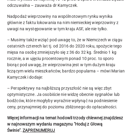
odczuwalna – zauważa dr Kamyczek.
Nadpodaż wieprzowiny na wspólnotowym rynku wynika
głównie z faktu lokowania na nim niemieckiej wieprzowiny z
uwagi na występowanie w tym kraju ASF, ale nie tylko.
– Musimy także wziąć pod uwagę to, że w Niemczech w ciągu
ostatnich czterech lat tj. od 2016 do 2020 roku, spożycie tego
mięsa na osobę zmniejszyło się z 36 do 32 kg. Średnio 1 kg
rocznie, a w ujęciu procentowym ponad 10 proc. to sporo
biorąc pod uwagę, że wieprzowina jest w tym dużym kraju
liczącym wielu mieszkańców, bardzo popularna – mówi Marian
Kamyczek i dodaje:
– Perspektywy na najbliższą przyszłość nie są więc zbyt
optymistyczne. Ja osobiście nie widzę obecnie sygnałów lub
bodźców, które mogłyby wyraźnie wpłynąć na podniesienie
ceny, przynajmniej do poziomu zbliżonego do opłacalności.
Więcej informacji na temat hodowli trzody chlewnej znajdziesz
w najnowszym wydaniu magazynu "Hoduj z Głową
Świnie".
ZAPRENUMERUJ