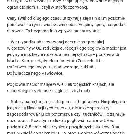
straty, a zwłaszcza ci, którzy znajdują się w obszarze objętym
ograniczeniami III czyli w strefie czerwonej.
Ceny świń od długiego czasu utrzymują się na niskim poziomie,
ponieważ na rynku wieprzowiny obserwujemy sporą nadpodaż
surowca. Ta bezpośrednio wpływa na notowania.
– W przypadku obserwowanej obecnie nadprodukcji
wieprzowiny w UE, redukcja europejskiego pogłowia macior jest
jedynym możliwym rozwiązaniem tej sytuacji – podkreśla dr
Marian Kamyczek, dyrektor Instytutu Zootechniki –
Państwowego Instytutu Badawczego, Zakładu
Doświadczalnego Pawłowice.
Pogłowie macior maleje w wielu europejskich krajach, ale
spadek jego liczebności ciągle jest zbyt mały.
– Należy pamiętać, że jest to proces długofalowy. Nie polega on
jedynie na likwidacji tych zwierząt, ale także sprzedaży i
zagospodarowaniu ich potomstwa czyli tuczników. To zajmuje
dużo czasu. Poza tym redukcja pogłowia macior w UE na
poziomie 3-5 proc. nie przyniesie pożądanych skutków. Ona
musi wynieść co najmniej 10-12 proc. Dopiero wówczas będzie