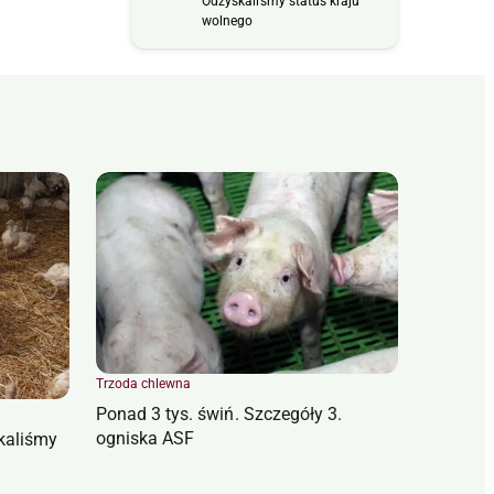
Odzyskaliśmy status kraju
wolnego
Trzoda chlewna
Ponad 3 tys. świń. Szczegóły 3.
ogniska ASF
kaliśmy