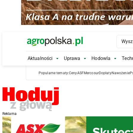
Main Logo
Aktualności
Uprawa
Hodowla
Techn
Aktualności Submenu
Uprawa Submenu
Hodowl
Popularne tematy:
Ceny
ASF
Mercosur
Dopłaty
Nawożenie
P
Reklama