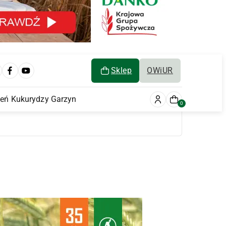
Sklep
OWiUR
ień Kukurydzy Garzyn
0