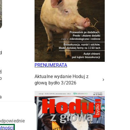
d
PRENUMERATA
j
Aktualne wydanie Hoduj z
b
głową bydło 3/2026
a
o
 odpowiednie
i
atności
.