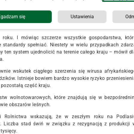
ie ci rolnicy, którzy zastosują się do nowych warunków. 
Zgadzam się
Ustawienia
Od
ezygnacji z hodowli i produkcji świń na okres trzech lat 
roku. I mówiąc szczerze wszystkie gospodarstwa, któr
 standardy spełniać. Niestety w wielu przypadkach zdarz
y ten system ujednolicić na terenie całego kraju – mówił dl
a.
ównie wskutek ciągłego szerzenia się wirusa afrykańskieg
ików. Istnieje bowiem bardzo wysokie ryzyko przeniesieni
 pozostałą część kraju.
rstw wolnotowarowych, które znajdują się w bezpośredni
ztwie obszarów leśnych.
cji Rolnictwa wskazują, że w zeszłym roku na Podlasi
. Liczba stad świń w związku z rezygnacją z produkcji 
tysięcy.