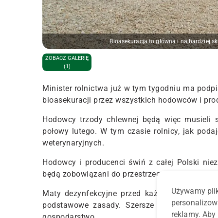
Bioasekuracja to główna i najbardziej 
ZOBACZ GALERIĘ
(1)
Minister rolnictwa już w tym tygodniu ma pod
bioasekuracji przez wszystkich hodowców i pro
Hodowcy trzody chlewnej będą więc musieli s
połowy lutego. W tym czasie rolnicy, jak poda
weterynaryjnych.
Hodowcy i producenci świń z całej Polski nie
będą zobowiązani do przestrzegania zasad bioa
Używamy plik
Maty dezynfekcyjne przed każdą chlewnią ora
personalizow
podstawowe zasady. Szersze zalecania dla k
reklamy. Aby 
gospodarstwo.