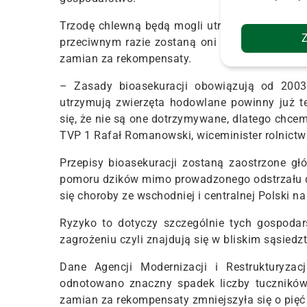
Trzodę chlewną będą mogli utrzymywać wyłączn
przeciwnym razie zostaną oni zobowiązani do r
zamian za rekompensaty.
– Zasady bioasekuracji obowiązują od 2003 
utrzymują zwierzęta hodowlane powinny już te
się, że nie są one dotrzymywane, dlatego chcem
TVP 1 Rafał Romanowski, wiceminister rolnictw
Przepisy bioasekuracji zostaną zaostrzone gł
pomoru dzików mimo prowadzonego odstrzału dz
się choroby ze wschodniej i centralnej Polski na
Ryzyko to dotyczy szczególnie tych gospoda
zagrożeniu czyli znajdują się w bliskim sąsied
Dane Agencji Modernizacji i Restrukturyza
odnotowano znaczny spadek liczby tuczników
zamian za rekompensaty zmniejszyła się o pięć 