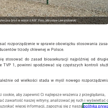
skuteczna broń w walce z ASF. Foto_Mirosław Lewandowski
pisać rozporządzenie w sprawie obowiązku stosowania zasa
ducentów trzody chlewnej w Polsce.
ię stosować do zasad bioasekuracji najpóźniej od drugie
je TVP 1, powinni spodziewać się częstszych kontroli służ
zależnie od wielkości stada w myśl nowego rozporządzeni
sekuracji.
i cookie, aby zapewnić Ci najlepsze wrażenia z przeglądania,
z izolacja świń przed kontaktem z innymi zwierzętami t
ać zawartość naszej witryny, analizować jej ruch i wyświetlać
ażdego hodowcy wyda lekarz weterynarii, który odwiedz
uzyskać więcej informacji, zapoznaj się z naszą
polityką pryw