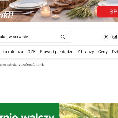
Main Navigation
ika rolnicza
OZE
Prawo i pieniądze
Z branży
Ceny
Dz
a Submenu
szenica
Kukurydza
Drób
Ciągniki