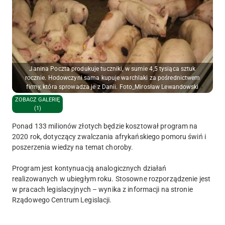
Janina Poczta produkuje tuczniki, w sumie 4,5 tysiąca sztuk
rocznie. Hodowczyni sama kupuje warchlaki za pośrednictwem
firmy, która sprowadza je z Danii. Foto_Mirosław Lewandowski
ZOBACZ GALERIĘ
(1)
Ponad 133 milionów złotych będzie kosztował program na
2020 rok, dotyczący zwalczania afrykańskiego pomoru świń i
poszerzenia wiedzy na temat choroby.
Program jest kontynuacją analogicznych działań
realizowanych w ubiegłym roku. Stosowne rozporządzenie jest
w pracach legislacyjnych – wynika z informacji na stronie
Rządowego Centrum Legislacji.