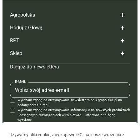
Agropolska
Hoduj z Głową
Redakcja
RPT
Reklama
Hoduj z głową bydło
Sklep
Tagi
Hoduj z głową świnie
Redakcja
Dołącz do newslettera
Mapa serwisu
Prenumerata
Prenumerata
Czasopisma i prenumerata
Kontakt
Redakcja
Reklama
Książki
E-MAIL
Regulamin
Kontakt
Kontakt
Regulamin
Wyrażam zgodę na otrzymywanie newslettera od Agropolska.pl na
Polityka prywatności
Reklama
Krzyżówki
podany adres e-mail.
Wyrażam zgodę na otrzymywanie informacji o najnowszych produktach
i dostępnych rozwiązaniach w rolnictwie – informacje te będą
wysyłane
od APRA sp. z o.o. w imieniu partnerów.
Używamy pliki cookie, aby zapewnić Ci najlepsze wrażenia z