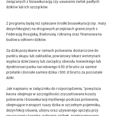
związanych z bioasekuracją czy usuwanie zwłok padłych
dzików lub ich szczątków.
Z programu będą też opłacane środki bioasekuracji (np. maty
dezynfekcyjne) na drogowych przejściach granicznych z
Federacją Rosyjską, Białorusią i Ukrainą oraz finansowana
budowa odłowni dzików.
Za dziki pozyskane w ramach polowania dostarczone do
punktu skupu lub zakładów, powiatowy lekarz weterynarii
wypłaca dzierżawcy lub zarządcy obwodu łowieckiego lub
dyrektorowi parku narodowego 650 zł brutto za samice
przelatki i dorosłe samice dzika i 300 zł brutto za pozostałe
dziki.
Jak napisano w załączniku do rozporządzenia, "powyższa
kwota obejmuje w szczególności zryczałtowane koszty
polowania i bioasekuracji myśliwego podczas polowania,
obejmujące transport tuszy dzika w szczelnym pojemniku,
dezynfekcji obuwia, ubioru oraz używanego sprzętu przy
opuszczaniu łowiska; pobrania próbek, przetrzymywania