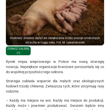
Hodowcy powinni dążyć do zwiększenia liczby prosiąt urodzonych
od lochy w ciągu roku. Fot. M. Lewandowski
ZOBACZ GALERIĘ
(1)
Rynek mięsa wieprzowego w Polsce ma nową strategię
rozwoju. Największe organizacje branżowe porozumiały się co
do wspólnej przyszłości tego sektora.
Strategia zakłada wsparcie dla małych oraz ekologicznych
hodowli trzody chlewnej. Zwłaszcza tych, które utrzymują rasy
rodzime.
– Każdy ma miejsce na wsi. Każdy ma miejsce do produkcji.
Każdy może i powinien produkować. Owszem będzie inny