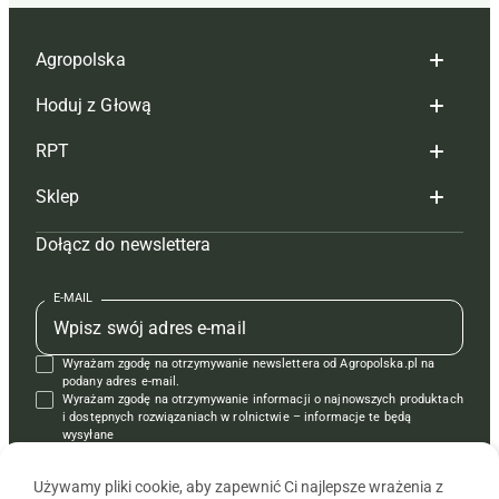
Agropolska
Hoduj z Głową
Redakcja
RPT
Reklama
Hoduj z głową bydło
Sklep
Tagi
Hoduj z głową świnie
Redakcja
Dołącz do newslettera
Mapa serwisu
Prenumerata
Prenumerata
Czasopisma i prenumerata
Kontakt
Redakcja
Reklama
Książki
E-MAIL
Regulamin
Kontakt
Kontakt
Regulamin
Wyrażam zgodę na otrzymywanie newslettera od Agropolska.pl na
Polityka prywatności
Reklama
Krzyżówki
podany adres e-mail.
Wyrażam zgodę na otrzymywanie informacji o najnowszych produktach
i dostępnych rozwiązaniach w rolnictwie – informacje te będą
wysyłane
od APRA sp. z o.o. w imieniu partnerów.
Używamy pliki cookie, aby zapewnić Ci najlepsze wrażenia z