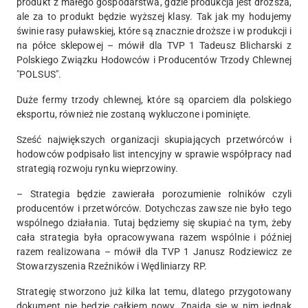
produkt z małego gospodarstwa, gdzie produkcja jest droższa,
ale za to produkt będzie wyższej klasy. Tak jak my hodujemy
świnie rasy puławskiej, które są znacznie droższe i w produkcji i
na półce sklepowej – mówił dla TVP 1 Tadeusz Blicharski z
Polskiego Związku Hodowców i Producentów Trzody Chlewnej
"POLSUS".
Duże fermy trzody chlewnej, które są oparciem dla polskiego
eksportu, również nie zostaną wykluczone i pominięte.
Sześć największych organizacji skupiających przetwórców i
hodowców podpisało list intencyjny w sprawie współpracy nad
strategią rozwoju rynku wieprzowiny.
– Strategia będzie zawierała porozumienie rolników czyli
producentów i przetwórców. Dotychczas zawsze nie było tego
wspólnego działania. Tutaj będziemy się skupiać na tym, żeby
cała strategia była opracowywana razem wspólnie i później
razem realizowana – mówił dla TVP 1 Janusz Rodziewicz ze
Stowarzyszenia Rzeźników i Wędliniarzy RP.
Strategię stworzono już kilka lat temu, dlatego przygotowany
dokument nie będzie całkiem nowy. Znajdą się w nim jednak