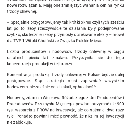
nowe rozwiązania. Mają one zmniejszyć wahania cen na rynku
trzody chlewnej.
– Specjalnie przygotowujemy tak krótki okres czyli tych sześciu
lat po to, żeby rzeczywiście te działania były podejmowane
szybko, skutecznie i żeby przyniosły oczekiwane efekty – mówił
dla TVP 1 Witold Choiński ze Związku Polskie Mięso.
Liczba producentów i hodowców trzody chlewnej w ciągu
ostatnich pięciu lat zmalała. Przyczyniła się do tego
koncentracja produkcji w tej branży.
Koncentracja produkcji trzody chlewnej w Polsce będzie dalej
postępować. Stąd strategia musi zapewniać wszystkim
hodowcom, niezależnie od ich skali, opłacalność.
Hodowcy, zdaniem Wiesława Różańskiego z Unii Producentów i
Pracodawców Przemysłu Mięsnego, powinni otrzymać nie 900
tys. wsparcia z PROW na inwestycje, ale co najmniej dwa razy
tyle. Ponadto powinni mieć pewność, że nikt im tej inwestycji
nie zablokuje.