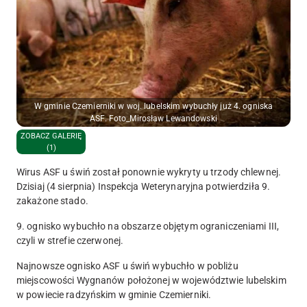
W gminie Czemierniki w woj. lubelskim wybuchły już 4. ogniska
ASF. Foto_Mirosław Lewandowski
ZOBACZ GALERIĘ
(1)
Wirus ASF u świń został ponownie wykryty u trzody chlewnej.
Dzisiaj (4 sierpnia) Inspekcja Weterynaryjna
potwierdziła
9.
zakażone stado.
9. ognisko wybuchło na obszarze objętym ograniczeniami III,
czyli w strefie czerwonej.
Najnowsze ognisko ASF u świń wybuchło w pobliżu
miejscowości
Wygnanów
położonej w województwie
lubelskim
w powiecie
radzyńskim
w gminie
Czemierniki
.