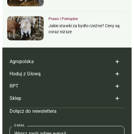
Prawo i Pieniądze
Jakie stawki za bydło rzeźne? Ceny są
coraz niższe
Agropolska
Hoduj z Głową
Redakcja
RPT
Reklama
Hoduj z głową bydło
Sklep
Tagi
Hoduj z głową świnie
Redakcja
Dołącz do newslettera
Mapa serwisu
Prenumerata
Prenumerata
Czasopisma i prenumerata
Kontakt
Redakcja
Reklama
Książki
E-MAIL