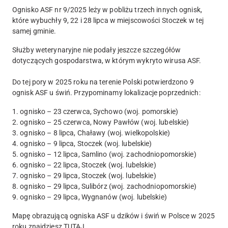
Ognisko ASF nr 9/2025 leży w pobliżu trzech innych ognisk,
które wybuchły 9, 22 i 28 lipca w miejscowości Stoczek w tej
samej gminie.
Służby weterynaryjne nie podały jeszcze szczegółów
dotyczących gospodarstwa, w którym wykryto wirusa ASF.
Do tej pory w 2025 roku na terenie Polski potwierdzono 9
ognisk ASF u świń. Przypominamy lokalizacje poprzednich:
1. ognisko – 23 czerwca, Sychowo (woj. pomorskie)
2. ognisko – 25 czerwca, Nowy Pawłów (woj. lubelskie)
3. ognisko – 8 lipca, Chaławy (woj. wielkopolskie)
4. ognisko – 9 lipca, Stoczek (woj. lubelskie)
5. ognisko – 12 lipca, Samlino (woj. zachodniopomorskie)
6. ognisko – 22 lipca, Stoczek (woj. lubelskie)
7. ognisko – 29 lipca, Stoczek (woj. lubelskie)
8. ognisko – 29 lipca, Sulibórz (woj. zachodniopomorskie)
9. ognisko – 29 lipca, Wygnanów (woj. lubelskie)
Mapę obrazującą ogniska ASF u dzików i świń w Polsce w 2025
roku znajdziesz
TUTAJ