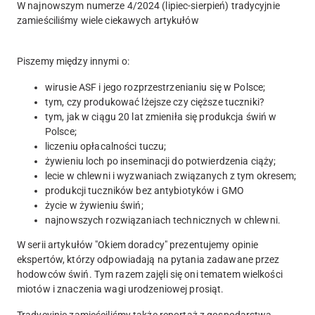
W najnowszym numerze 4/2024 (lipiec-sierpień) tradycyjnie
zamieściliśmy wiele ciekawych artykułów
Piszemy między innymi o:
wirusie ASF i jego rozprzestrzenianiu się w Polsce;
tym, czy produkować lżejsze czy cięższe tuczniki?
tym, jak w ciągu 20 lat zmieniła się produkcja świń w
Polsce;
liczeniu opłacalności tuczu;
żywieniu loch po inseminacji do potwierdzenia ciąży;
lecie w chlewni i wyzwaniach związanych z tym okresem;
produkcji tuczników bez antybiotyków i GMO
życie w żywieniu świń;
najnowszych rozwiązaniach technicznych w chlewni.
W serii artykułów "Okiem doradcy" prezentujemy opinie
ekspertów, którzy odpowiadają na pytania zadawane przez
hodowców świń. Tym razem zajęli się oni tematem wielkości
miotów i znaczenia wagi urodzeniowej prosiąt.
Tradycyjnie zamieściliśmy także reportaż z gospodarstwa