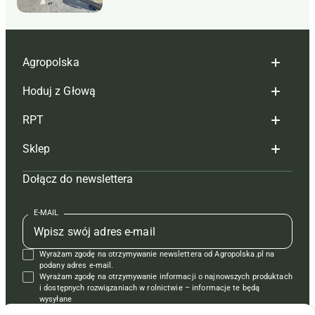
Agropolska
Hoduj z Głową
Redakcja
RPT
Reklama
Hoduj z głową bydło
Sklep
Tagi
Hoduj z głową świnie
Redakcja
Dołącz do newslettera
Mapa serwisu
Prenumerata
Prenumerata
Czasopisma i prenumerata
Kontakt
Redakcja
Reklama
Książki
E-MAIL
Regulamin
Kontakt
Kontakt
Regulamin
Wyrażam zgodę na otrzymywanie newslettera od Agropolska.pl na
Polityka prywatności
Reklama
Krzyżówki
podany adres e-mail.
Wyrażam zgodę na otrzymywanie informacji o najnowszych produktach
i dostępnych rozwiązaniach w rolnictwie – informacje te będą
wysyłane
od APRA sp. z o.o. w imieniu partnerów.